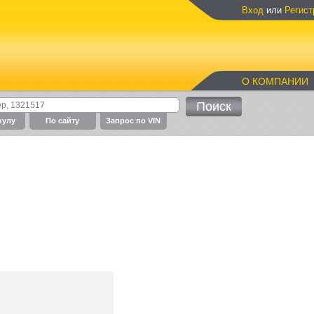
Вход
или
Регист
О КОМПАНИИ
кулу
По cайту
Запрос по VIN