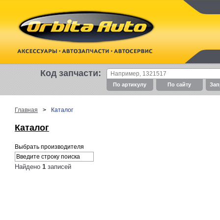
Код запчасти:
По артикулу
По cайту
Зап
Главная
>
Каталог
Каталог
Выбрать производителя
Найдено
1
записей