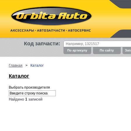
Код запчасти:
По артикулу
По cайту
Зап
Главная
>
Каталог
Каталог
Выбрать производителя
Найдено
1
записей