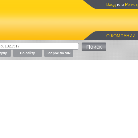
Вход
или
Регист
О КОМПАНИИ
кулу
По cайту
Запрос по VIN