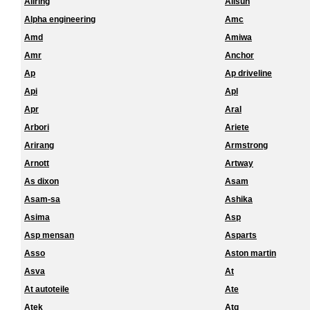
Allring
Allsun
Alpha engineering
Amc
Amd
Amiwa
Amr
Anchor
Ap
Ap driveline
Api
Apl
Apr
Aral
Arbori
Ariete
Arirang
Armstrong
Arnott
Artway
As dixon
Asam
Asam-sa
Ashika
Asima
Asp
Asp mensan
Asparts
Asso
Aston martin
Asva
At
At autoteile
Ate
Atek
Atg