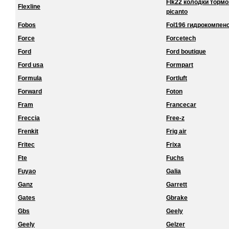
Flk22 колодки торм
Flexline
picanto
Fobos
Fol196 гидрокомпенс
Force
Forcetech
Ford
Ford boutique
Ford usa
Formpart
Formula
Fortluft
Forward
Foton
Fram
Francecar
Freccia
Free-z
Frenkit
Frig air
Fritec
Frixa
Fte
Fuchs
Fuyao
Galia
Ganz
Garrett
Gates
Gbrake
Gbs
Geely
Geely
Gelzer