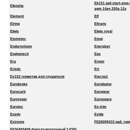
Ek151 акб start-stop 
Eikosha
agm 14ач 200a 12v
Element
Elf
Elring
Eltrans
Elwis
Elwis royal
Emmetec
Empi
Endurovision
Energizer
Enginetech
Eps
Era
Ergon
Eristic
Ert
Es332 герметик для глушителя
Etecno1
Eurobrake
Eurobump
Eurocarb
Europear
Eurorepar
Eurospare
Eurotec
Ex-trim
Exedy
Exide
Extreme
F026009433 раб. торм
F026400409 фильтр воздушный 3 (f30)