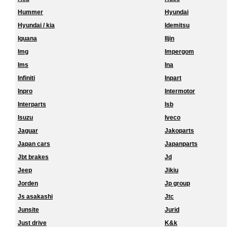
Hummer
Hyundai
Hyundai / kia
Idemitsu
Iguana
Iljin
Img
Impergom
Ims
Ina
Infiniti
Inpart
Inpro
Intermotor
Interparts
Isb
Isuzu
Iveco
Jaguar
Jakoparts
Japan cars
Japanparts
Jbt brakes
Jd
Jeep
Jikiu
Jorden
Jp group
Js asakashi
Jtc
Junsite
Jurid
Just drive
K&k