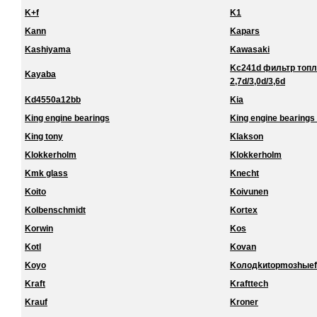
K+f
K1
Kann
Kapars
Kashiyama
Kawasaki
Kc241d фильтр топл
Kayaba
2,7d/3,0d/3,6d
Kd4550a12bb
Kia
King engine bearings
King engine bearings 
King tony
Klakson
Klokkerholm
Klokkerholm
Kmk glass
Knecht
Koito
Koivunen
Kolbenschmidt
Kortex
Korwin
Kos
Kotl
Kovan
Koyo
Koлoдkиtopmoзhыef
Kraft
Krafttech
Krauf
Kroner