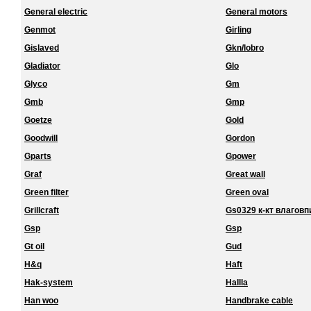
General electric
General motors
Genmot
Girling
Gislaved
Gkn/lobro
Gladiator
Glo
Glyco
Gm
Gmb
Gmp
Goetze
Gold
Goodwill
Gordon
Gparts
Gpower
Graf
Great wall
Green filter
Green oval
Grillcraft
Gs0329 к-кт влагов
Gsp
Gsp
Gt oil
Gud
H&q
Haft
Hak-system
Hallla
Han woo
Handbrake cable