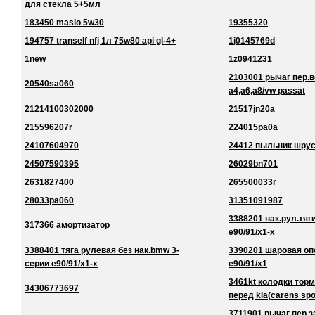
для стекла 5+5мл
183450 maslo 5w30
19355320
194757 tranself nfj 1л 75w80 api gl-4+
1j0145769d
1new
1z0941231
2103001 рычаг пер.в
20540sa060
a4,a6,a8/vw passat
21214100302000
21517jn20a
215596207r
224015pa0a
24107604970
24412 пыльник шру
24507590395
26029bn701
2631827400
265500033r
28033pa060
31351091987
3388201 нак.рул.тяг
317366 амортизатор
e90/91/x1-x
3388401 тяга рулевая без нак.bmw 3-
3390201 шаровая оп
серии e90/91/x1-x
e90/91/x1
3461kt колодки торм
34306773697
перед kia(carens spo
3711901 рычаг пер.