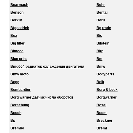
Bearmach
Behr
Benson
Bentaj
Berkut
Beru
Bfgoodrich
Bg trade
Bga
Bic
Big filter
Bilstein
Bimecc
Bkp
Blue print
Bm
Bmq004 радиатор охлаждения двигателя
Bmw
Bmw moto
Bodyparts
Boge
Bolk
Bombardier
Borg & beck
Borg warner датчик числа оборотов
Borgwarner
Borsehung
Bosal
Bosch
Bosm
Bp
Breckner
Brembo
Bremi