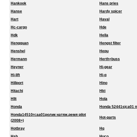
Hankook
Hans pries
Hanse
Hardy spicer
Hart
Haval
Hc-cargo
Hde
Hdk
Hella
Hengguan
Hengst filter
Henshel
Hepu
Hermann
Herth+buss
Heyner
Hi-gear
Hi-lift
Hi-q
Hillport
Hino
Hitachi
Hkt
Hllt
Hola
Honda
Honda 52441sjca01 
Honda14510rcaa01ролик натяж.ремя pilot
Hot-parts
(2008>)
Hotbray
Hq
Hsb
Huco