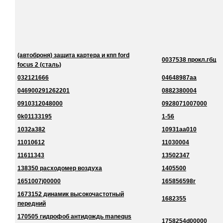
(автоброня) защита картера и кпп ford
0037538 прокл.гбц
focus 2 (сталь)
032121666
04648987aa
046900291262201
0882380004
0910312048000
0928071007000
0k01133195
1-56
1032a382
10931aa010
11010612
11030004
11611343
13502347
138350 расходомер воздуха
1405500
1651007j00000
165856598r
1673152 динамик высокочастотный
1682355
передний
170505 гидрофоб антидождь manequs
1758254d00000