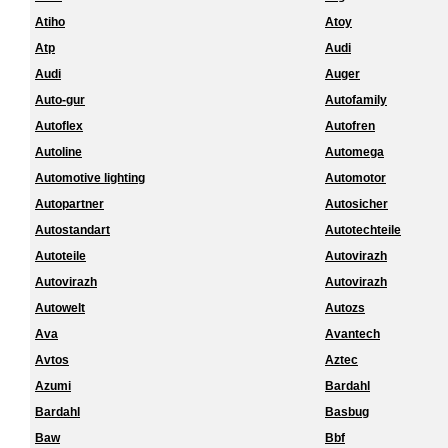
Atiho
Atoy
Atp
Audi
Audi
Auger
Auto-gur
Autofamily
Autoflex
Autofren
Autoline
Automega
Automotive lighting
Automotor
Autopartner
Autosicher
Autostandart
Autotechteile
Autoteile
Autovirazh
Autovirazh
Autovirazh
Autowelt
Autozs
Ava
Avantech
Avtos
Aztec
Azumi
Bardahl
Bardahl
Basbug
Baw
Bbf