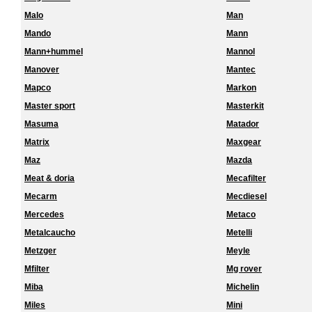
Malo
Man
Mando
Mann
Mann+hummel
Mannol
Manover
Mantec
Mapco
Markon
Master sport
Masterkit
Masuma
Matador
Matrix
Maxgear
Maz
Mazda
Meat & doria
Mecafilter
Mecarm
Mecdiesel
Mercedes
Metaco
Metalcaucho
Metelli
Metzger
Meyle
Mfilter
Mg rover
Miba
Michelin
Miles
Mini