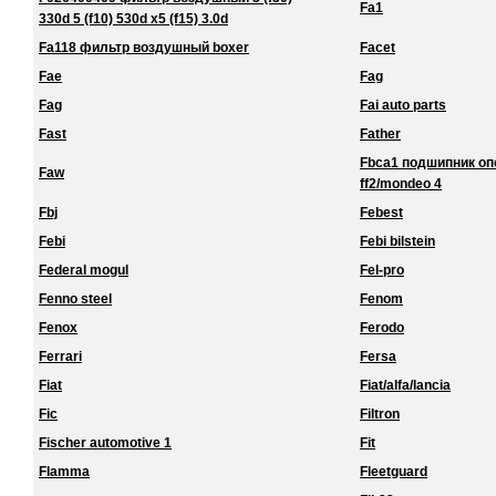
Fa1
330d 5 (f10) 530d x5 (f15) 3.0d
Fa118 фильтр воздушный boxer
Facet
Fae
Fag
Fag
Fai auto parts
Fast
Father
Fbca1 подшипник о
Faw
ff2/mondeo 4
Fbj
Febest
Febi
Febi bilstein
Federal mogul
Fel-pro
Fenno steel
Fenom
Fenox
Ferodo
Ferrari
Fersa
Fiat
Fiat/alfa/lancia
Fic
Filtron
Fischer automotive 1
Fit
Flamma
Fleetguard