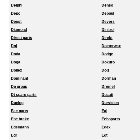
Delphi
Denso
Depo
Deppul
Deqst
Devers
Diamond
Dinitrol
Direct parts
Direkt
Dnj
Doctorwax
Doda
Dodge
Doga
Dokuro
Dollex
Dolz
Dominant
Dorman
Dp group
Dremel
Dt spare parts
Ducati
Dunlop
Durvision
Eac parts
Eai
Ebc brake
Echoparts
Edelmann
Edex
Egr
Egt