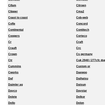
Cifam
Citroen
Clipper
Cma2
Coast to coast
Cob-web
Cofle
Concord
Continental
Contitech
Coopers
Corteco
Cr
Craft
Crauft
Crc
Crown
Cs germany
Ctr
Cuk 2940 / 277cfc ф
Cummins
Custom or
Cworks
Daewoo
Daf
Daihatsu
Daimler ag
Datsun
Dayco
Daystar
Delete
Delkor
Dello
Delon