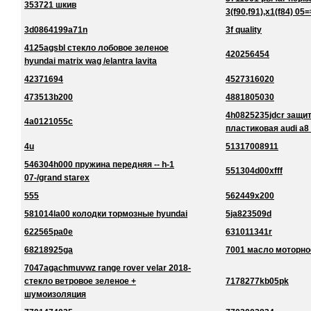
353721 шкив
3(f90,f91),x1(f84) 05=
3d0864199a71n
3f quality
4125agsbl стекло лобовое зеленое
420256454
hyundai matrix wag /elantra lavita
42371694
4527316020
473513b200
4881805030
4h0825235jdcr защи
4a0121055c
пластиковая audi a8
4u
51317008911
546304h000 пружина передняя -- h-1
551304d00xfff
07-/grand starex
555
562449x200
581014la00 колодки тормозные hyundai
5ja823509d
622565pa0e
631011341r
68218925ga
7001 масло моторно
7047agachmuvwz range rover velar 2018-
стекло ветровое зеленое +
7178277kb05pk
шумоизоляция