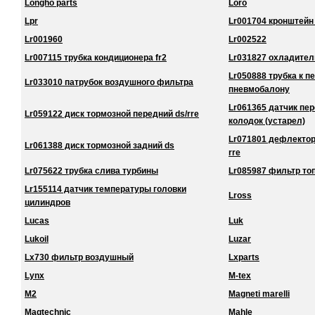
Longho parts
Loro
Lpr
Lr001704 кронштейн
Lr001960
Lr002522
Lr007115 трубка кондиционера fr2
Lr031827 охладител
Lr050888 трубка к 
Lr033010 патрубок воздушного фильтра
пневмобалону
Lr061365 датчик пе
Lr059122 диск тормозной передний ds/rre
колодок (устарел)
Lr071801 дефлектор
Lr061388 диск тормозной задний ds
rre
Lr075622 трубка слива турбины
Lr085987 фильтр то
Lr155114 датчик температуры головки
Lross
цилиндров
Lucas
Luk
Lukoil
Luzar
Lx730 фильтр воздушный
Lxparts
Lynx
M-tex
M2
Magneti marelli
Magtechnic
Mahle