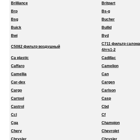
Brilliance
Britpart
Brp
Bs-g
Bsg
Bucher
Buick
Bullid
Bwi
Byd
C711 фильтр салона 
C5082 фильтр воздушный
4/rrs1-2
Ca plastic
Cadillac
Caffaro
Camelion
Camellia
Can
Car-dex
Cargen
Cargo
Carlson
Cartool
Casp
Castrol
Cbd
Ccl
Cf
Cga
Champion
Chery
Chevrolet
Chrysler
Chrysler