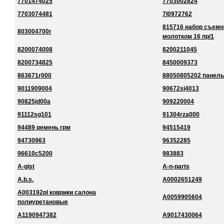
7701474025
7703002824
7703074481
7l0972762
815716 набор съемн
803004700r
молотком 16 пр/1
8200074008
8200211045
8200734825
8450009373
863671r000
88050805202 панель
9011909004
90672sj4013
90825jd00a
909220004
91112sg101
91304rza000
94489 ремень грм
94515419
94730963
96352285
96610c5200
983883
A-gist
A-n-parts
A.b.s.
A0002651249
A003192pl коврики салона
A0059905604
полиуретановые
A1190947382
A9017430064