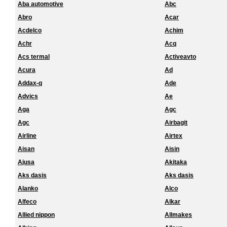
Aba automotive
Abc
Abro
Acar
Acdelco
Achim
Achr
Acq
Acs termal
Activeavto
Acura
Ad
Addax-q
Ade
Advics
Ae
Aga
Agc
Agc
Airbagit
Airline
Airtex
Aisan
Aisin
Ajusa
Akitaka
Aks dasis
Aks dasis
Alanko
Alco
Alfeco
Alkar
Allied nippon
Allmakes