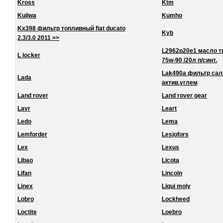
Kross
Ktm
Kujiwa
Kumho
Kx398 фильтр топливный fiat ducato
Kyb
2.3/3.0 2011 =>
L2962p20e1 масло тра
L locker
75w-90 /20л п/синт.
Lak490a фильтр сало
Lada
актив.углем
Land rover
Land rover gear
Lavr
Leart
Ledo
Lema
Lemforder
Lesjofors
Lex
Lexus
Libao
Licota
Lifan
Lincoln
Linex
Liqui moly
Lobro
Lockheed
Loctite
Loebro