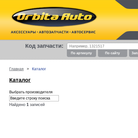
Код запчасти:
По артикулу
По cайту
Зап
Главная
>
Каталог
Каталог
Выбрать производителя
Найдено
1
записей