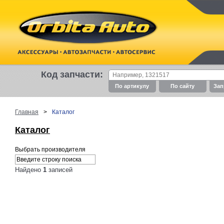
Код запчасти:
По артикулу
По cайту
Зап
Главная
>
Каталог
Каталог
Выбрать производителя
Найдено
1
записей