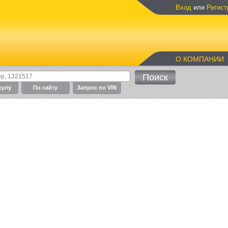
Вход
или
Регист
О КОМПАНИИ
кулу
По cайту
Запрос по VIN