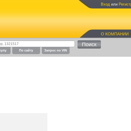
Вход
или
Регист
О КОМПАНИИ
кулу
По cайту
Запрос по VIN