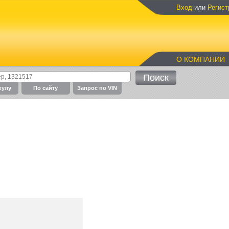
Вход
или
Регист
О КОМПАНИИ
кулу
По cайту
Запрос по VIN