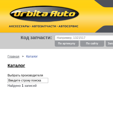
Код запчасти:
По артикулу
По cайту
Зап
Главная
>
Каталог
Каталог
Выбрать производителя
Найдено
1
записей