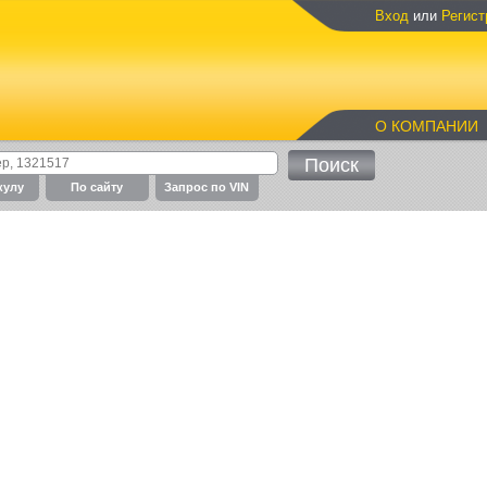
Вход
или
Регист
О КОМПАНИИ
кулу
По cайту
Запрос по VIN