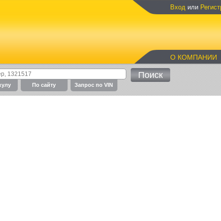
Вход
или
Регист
О КОМПАНИИ
кулу
По cайту
Запрос по VIN