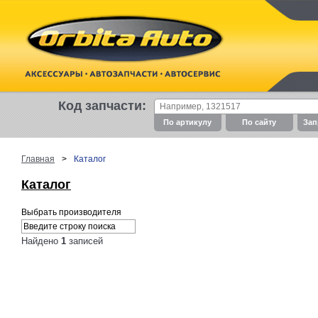
Код запчасти:
По артикулу
По cайту
Зап
Главная
>
Каталог
Каталог
Выбрать производителя
Найдено
1
записей