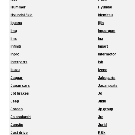
Hummer
Hyundai
Hyundai / kia
Idemitsu
Iguana
Iljin
Img
Impergom
Ims
Ina
Infiniti
Inpart
Inpro
Intermotor
Interparts
Isb
Isuzu
Iveco
Jaguar
Jakoparts
Japan cars
Japanparts
Jbt brakes
Jd
Jeep
Jikiu
Jorden
Jp group
Js asakashi
Jtc
Junsite
Jurid
Just drive
K&k