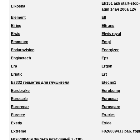
Ek151 акб start-stop 
Eikosha
agm 14ач 200a 12v
Element
Elf
Elring
Eltrans
Elwis
Elwis royal
Emmetec
Empi
Endurovision
Energizer
Enginetech
Eps
Era
Ergon
Eristic
Ert
Es332 герметик для глушителя
Etecno1
Eurobrake
Eurobump
Eurocarb
Europear
Eurorepar
Eurospare
Eurotec
Ex-trim
Exedy
Exide
Extreme
F026009433 раб. торм
F026400409 фильтр воздушный 3 (f30)