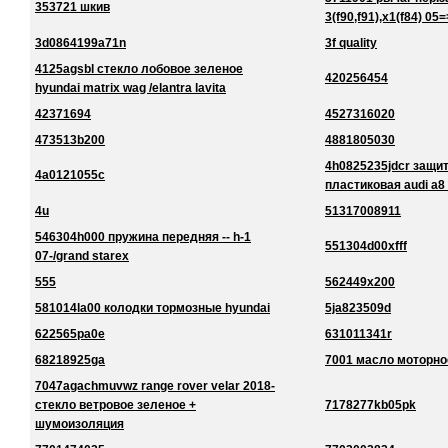
353721 шкив
3(f90,f91),x1(f84) 05=
3d0864199a71n
3f quality
4125agsbl стекло лобовое зеленое
420256454
hyundai matrix wag /elantra lavita
42371694
4527316020
473513b200
4881805030
4h0825235jdcr защи
4a0121055c
пластиковая audi a8
4u
51317008911
546304h000 пружина передняя -- h-1
551304d00xfff
07-/grand starex
555
562449x200
581014la00 колодки тормозные hyundai
5ja823509d
622565pa0e
631011341r
68218925ga
7001 масло моторно
7047agachmuvwz range rover velar 2018-
стекло ветровое зеленое +
7178277kb05pk
шумоизоляция