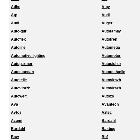
Atiho
Atoy
Atp
Audi
Audi
Auger
Auto-gur
Autofamily
Autoflex
Autofren
Autoline
Automega
Automotive lighting
Automotor
Autopartner
Autosicher
Autostandart
Autotechteile
Autoteile
Autovirazh
Autovirazh
Autovirazh
Autowelt
Autozs
Ava
Avantech
Avtos
Aztec
Azumi
Bardahl
Bardahl
Basbug
Baw
Bbf