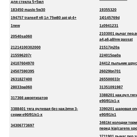
для стекла 5+5мл
183450 maslo 5w30
19355320
194757 tranself nfj 1л 75w80 api gl-4+
1j0145769d
1new
1z0941231
2103001 рычаг пер.в
20540sa060
a4,a6,a8/vw passat
21214100302000
21517jn20a
215596207r
224015pa0a
24107604970
24412 пыльник шру
24507590395
26029bn701
2631827400
265500033r
28033pa060
31351091987
3388201 нак.рул.тяг
317366 амортизатор
e90/91/x1-x
3388401 тяга рулевая без нак.bmw 3-
3390201 шаровая оп
серии e90/91/x1-x
e90/91/x1
3461kt колодки торм
34306773697
перед kia(carens spo
3711901 рычаг пер.