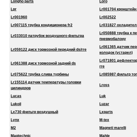
Longho parts
Loro
Lpr
Lr001704 кронштейн
Lr001960
Lr002522
Lr007115 трубка кондиционера fr2
Lr031827 охладител
Lr050888 трубка к 
Lr033010 патрубок воздушного фильтра
пневмобалону
Lr061365 датчик пе
Lr059122 диск тормозной передний ds/rre
колодок (устарел)
Lr071801 дефлектор
Lr061388 диск тормозной задний ds
rre
Lr075622 трубка слива турбины
Lr085987 фильтр то
Lr155114 датчик температуры головки
Lross
цилиндров
Lucas
Luk
Lukoil
Luzar
Lx730 фильтр воздушный
Lxparts
Lynx
M-tex
M2
Magneti marelli
Magtechnic
Mahle