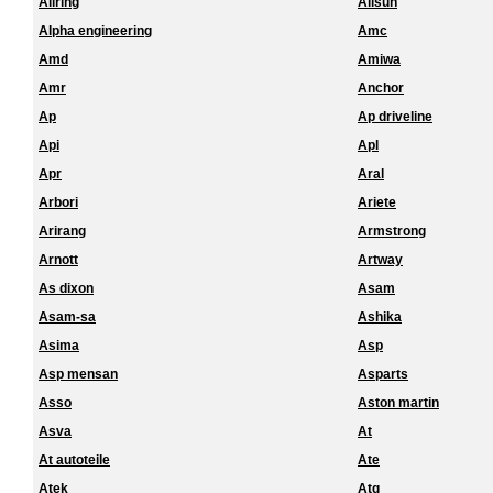
Allring
Allsun
Alpha engineering
Amc
Amd
Amiwa
Amr
Anchor
Ap
Ap driveline
Api
Apl
Apr
Aral
Arbori
Ariete
Arirang
Armstrong
Arnott
Artway
As dixon
Asam
Asam-sa
Ashika
Asima
Asp
Asp mensan
Asparts
Asso
Aston martin
Asva
At
At autoteile
Ate
Atek
Atg