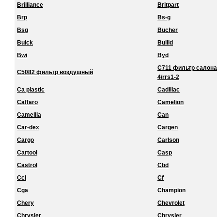
Brilliance
Britpart
Brp
Bs-g
Bsg
Bucher
Buick
Bullid
Bwi
Byd
C711 фильтр салона 
C5082 фильтр воздушный
4/rrs1-2
Ca plastic
Cadillac
Caffaro
Camelion
Camellia
Can
Car-dex
Cargen
Cargo
Carlson
Cartool
Casp
Castrol
Cbd
Ccl
Cf
Cga
Champion
Chery
Chevrolet
Chrysler
Chrysler