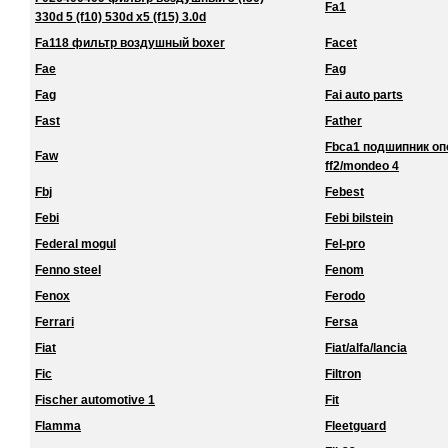
Fa1
330d 5 (f10) 530d x5 (f15) 3.0d
Fa118 фильтр воздушный boxer
Facet
Fae
Fag
Fag
Fai auto parts
Fast
Father
Fbca1 подшипник о
Faw
ff2/mondeo 4
Fbj
Febest
Febi
Febi bilstein
Federal mogul
Fel-pro
Fenno steel
Fenom
Fenox
Ferodo
Ferrari
Fersa
Fiat
Fiat/alfa/lancia
Fic
Filtron
Fischer automotive 1
Fit
Flamma
Fleetguard