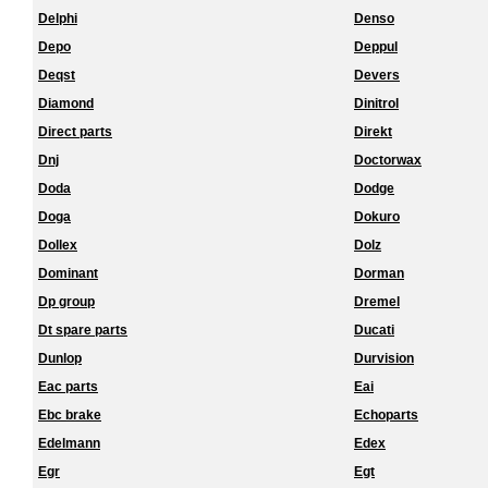
Delphi
Denso
Depo
Deppul
Deqst
Devers
Diamond
Dinitrol
Direct parts
Direkt
Dnj
Doctorwax
Doda
Dodge
Doga
Dokuro
Dollex
Dolz
Dominant
Dorman
Dp group
Dremel
Dt spare parts
Ducati
Dunlop
Durvision
Eac parts
Eai
Ebc brake
Echoparts
Edelmann
Edex
Egr
Egt