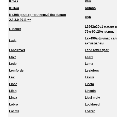
Kross
Ktm
Kujiwa
Kumho
Kx398 фильтр топливный fiat ducato
Kyb
2.3/3.0 2011 =>
L2962p20e1 масло тра
L locker
75w-90 /20л п/синт.
Lak490a фильтр сало
Lada
актив.углем
Land rover
Land rover gear
Lavr
Leart
Ledo
Lema
Lemforder
Lesjofors
Lex
Lexus
Libao
Licota
Lifan
Lincoln
Linex
Liqui moly
Lobro
Lockheed
Loctite
Loebro