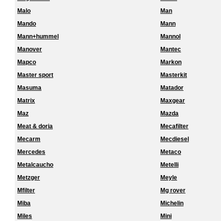
Malo
Man
Mando
Mann
Mann+hummel
Mannol
Manover
Mantec
Mapco
Markon
Master sport
Masterkit
Masuma
Matador
Matrix
Maxgear
Maz
Mazda
Meat & doria
Mecafilter
Mecarm
Mecdiesel
Mercedes
Metaco
Metalcaucho
Metelli
Metzger
Meyle
Mfilter
Mg rover
Miba
Michelin
Miles
Mini