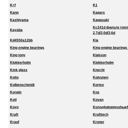
K+f
K1
Kann
Kapars
Kashiyama
Kawasaki
Kc241d фильтр топл
Kayaba
2,7d/3,0d/3,6d
Kd4550a12bb
Kia
King engine bearings
King engine bearings 
King tony
Klakson
Klokkerholm
Klokkerholm
Kmk glass
Knecht
Koito
Koivunen
Kolbenschmidt
Kortex
Korwin
Kos
Kotl
Kovan
Koyo
Koлoдkиtopmoзhыef
Kraft
Krafttech
Krauf
Kroner