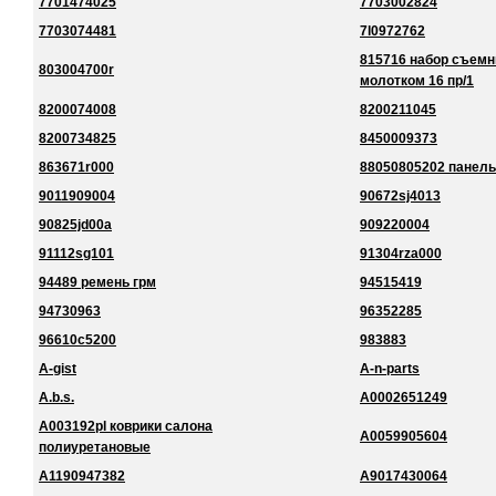
7701474025
7703002824
7703074481
7l0972762
815716 набор съемн
803004700r
молотком 16 пр/1
8200074008
8200211045
8200734825
8450009373
863671r000
88050805202 панель
9011909004
90672sj4013
90825jd00a
909220004
91112sg101
91304rza000
94489 ремень грм
94515419
94730963
96352285
96610c5200
983883
A-gist
A-n-parts
A.b.s.
A0002651249
A003192pl коврики салона
A0059905604
полиуретановые
A1190947382
A9017430064