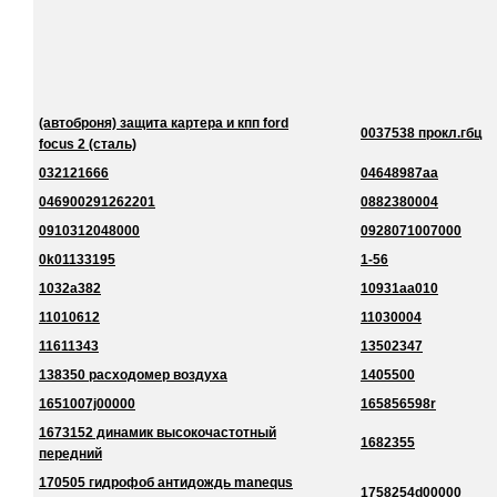
(автоброня) защита картера и кпп ford
0037538 прокл.гбц
focus 2 (сталь)
032121666
04648987aa
046900291262201
0882380004
0910312048000
0928071007000
0k01133195
1-56
1032a382
10931aa010
11010612
11030004
11611343
13502347
138350 расходомер воздуха
1405500
1651007j00000
165856598r
1673152 динамик высокочастотный
1682355
передний
170505 гидрофоб антидождь manequs
1758254d00000