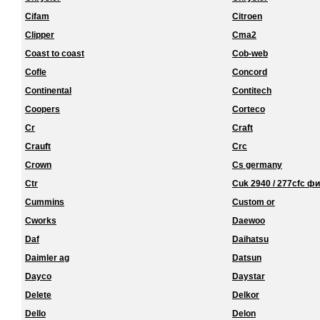
Cifam
Citroen
Clipper
Cma2
Coast to coast
Cob-web
Cofle
Concord
Continental
Contitech
Coopers
Corteco
Cr
Craft
Crauft
Crc
Crown
Cs germany
Ctr
Cuk 2940 / 277cfc ф
Cummins
Custom or
Cworks
Daewoo
Daf
Daihatsu
Daimler ag
Datsun
Dayco
Daystar
Delete
Delkor
Dello
Delon