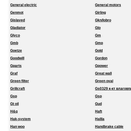
General electric
General motors
Genmot
Girling
Gislaved
Gkn/lobro
Gladiator
Glo
Glyco
Gm
Gmb
Gmp
Goetze
Gold
Goodwill
Gordon
Gparts
Gpower
Graf
Great wall
Green filter
Green oval
Grillcraft
Gs0329 к-кт влагов
Gsp
Gsp
Gt oil
Gud
H&q
Haft
Hak-system
Hallla
Han woo
Handbrake cable