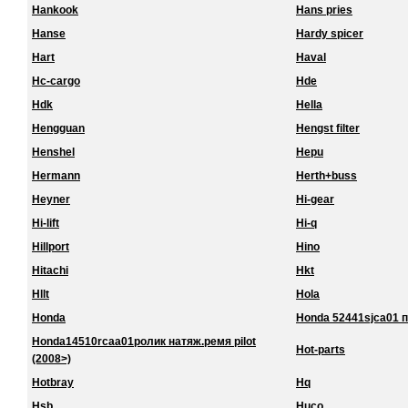
Hankook
Hans pries
Hanse
Hardy spicer
Hart
Haval
Hc-cargo
Hde
Hdk
Hella
Hengguan
Hengst filter
Henshel
Hepu
Hermann
Herth+buss
Heyner
Hi-gear
Hi-lift
Hi-q
Hillport
Hino
Hitachi
Hkt
Hllt
Hola
Honda
Honda 52441sjca01 
Honda14510rcaa01ролик натяж.ремя pilot
Hot-parts
(2008>)
Hotbray
Hq
Hsb
Huco