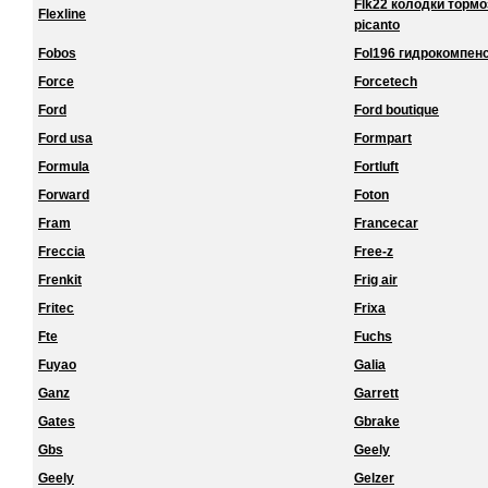
Flk22 колодки торм
Flexline
picanto
Fobos
Fol196 гидрокомпенс
Force
Forcetech
Ford
Ford boutique
Ford usa
Formpart
Formula
Fortluft
Forward
Foton
Fram
Francecar
Freccia
Free-z
Frenkit
Frig air
Fritec
Frixa
Fte
Fuchs
Fuyao
Galia
Ganz
Garrett
Gates
Gbrake
Gbs
Geely
Geely
Gelzer