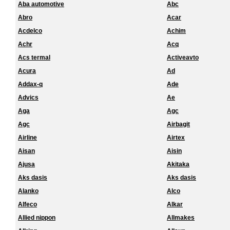
Aba automotive
Abc
Abro
Acar
Acdelco
Achim
Achr
Acq
Acs termal
Activeavto
Acura
Ad
Addax-q
Ade
Advics
Ae
Aga
Agc
Agc
Airbagit
Airline
Airtex
Aisan
Aisin
Ajusa
Akitaka
Aks dasis
Aks dasis
Alanko
Alco
Alfeco
Alkar
Allied nippon
Allmakes