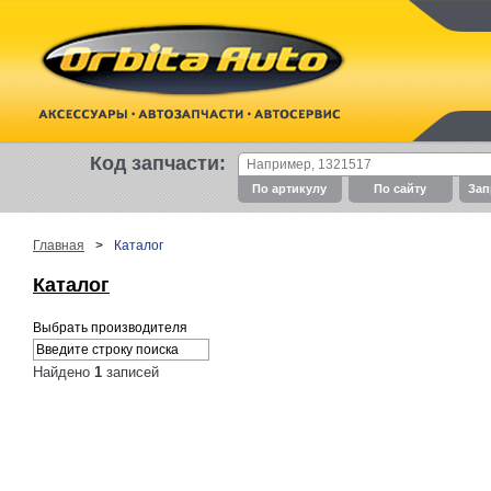
Код запчасти:
По артикулу
По cайту
Зап
Главная
>
Каталог
Каталог
Выбрать производителя
Найдено
1
записей