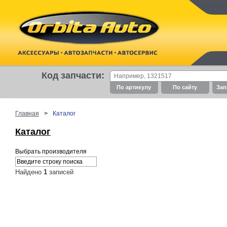
Код запчасти:
По артикулу
По cайту
Зап
Главная
>
Каталог
Каталог
Выбрать производителя
Найдено
1
записей