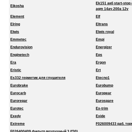
Ek151 акб start-stop 
Eikosha
agm 14ач 200a 12v
Element
Elf
Elring
Eltrans
Elwis
Elwis royal
Emmetec
Empi
Endurovision
Energizer
Enginetech
Eps
Era
Ergon
Eristic
Ert
Es332 герметик для глушителя
Etecno1
Eurobrake
Eurobump
Eurocarb
Europear
Eurorepar
Eurospare
Eurotec
Ex-trim
Exedy
Exide
Extreme
F026009433 раб. торм
F026400409 фильтр воздушный 3 (f30)