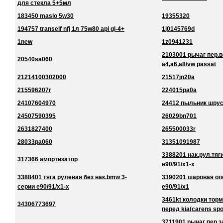
для стекла 5+5мл
183450 maslo 5w30
19355320
194757 tranself nfj 1л 75w80 api gl-4+
1j0145769d
1new
1z0941231
2103001 рычаг пер.в
20540sa060
a4,a6,a8/vw passat
21214100302000
21517jn20a
215596207r
224015pa0a
24107604970
24412 пыльник шру
24507590395
26029bn701
2631827400
265500033r
28033pa060
31351091987
3388201 нак.рул.тяг
317366 амортизатор
e90/91/x1-x
3388401 тяга рулевая без нак.bmw 3-
3390201 шаровая оп
серии e90/91/x1-x
e90/91/x1
3461kt колодки торм
34306773697
перед kia(carens spo
3711901 рычаг пер.