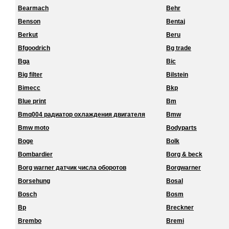
Bearmach
Behr
Benson
Bentaj
Berkut
Beru
Bfgoodrich
Bg trade
Bga
Bic
Big filter
Bilstein
Bimecc
Bkp
Blue print
Bm
Bmq004 радиатор охлаждения двигателя
Bmw
Bmw moto
Bodyparts
Boge
Bolk
Bombardier
Borg & beck
Borg warner датчик числа оборотов
Borgwarner
Borsehung
Bosal
Bosch
Bosm
Bp
Breckner
Brembo
Bremi