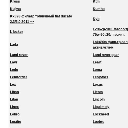
Kross
Ktm
Kujiwa
Kumho
Kx398 фильтр топливный fiat ducato
Kyb
2.3/3.0 2011 =>
L2962p20e1 масло тра
L locker
75w-90 /20л п/синт.
Lak490a фильтр сало
Lada
актив.углем
Land rover
Land rover gear
Lavr
Leart
Ledo
Lema
Lemforder
Lesjofors
Lex
Lexus
Libao
Licota
Lifan
Lincoln
Linex
Liqui moly
Lobro
Lockheed
Loctite
Loebro