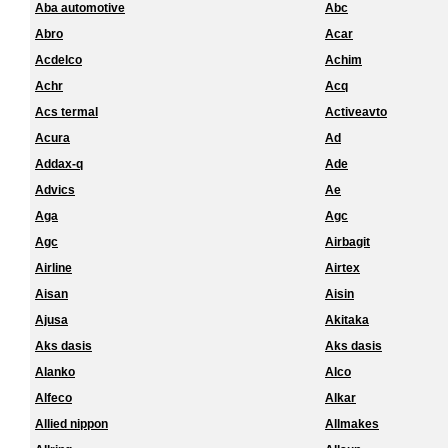
Aba automotive
Abc
Abro
Acar
Acdelco
Achim
Achr
Acq
Acs termal
Activeavto
Acura
Ad
Addax-q
Ade
Advics
Ae
Aga
Agc
Agc
Airbagit
Airline
Airtex
Aisan
Aisin
Ajusa
Akitaka
Aks dasis
Aks dasis
Alanko
Alco
Alfeco
Alkar
Allied nippon
Allmakes