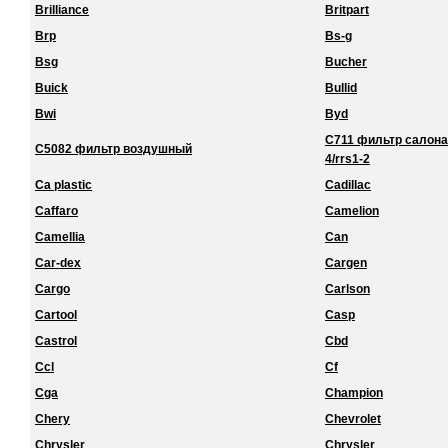
Brilliance
Britpart
Brp
Bs-g
Bsg
Bucher
Buick
Bullid
Bwi
Byd
C711 фильтр салона 
C5082 фильтр воздушный
4/rrs1-2
Ca plastic
Cadillac
Caffaro
Camelion
Camellia
Can
Car-dex
Cargen
Cargo
Carlson
Cartool
Casp
Castrol
Cbd
Ccl
Cf
Cga
Champion
Chery
Chevrolet
Chrysler
Chrysler