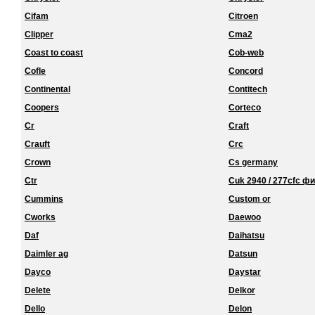
Cifam
Citroen
Clipper
Cma2
Coast to coast
Cob-web
Cofle
Concord
Continental
Contitech
Coopers
Corteco
Cr
Craft
Crauft
Crc
Crown
Cs germany
Ctr
Cuk 2940 / 277cfc ф
Cummins
Custom or
Cworks
Daewoo
Daf
Daihatsu
Daimler ag
Datsun
Dayco
Daystar
Delete
Delkor
Dello
Delon