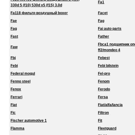
Fa1
330d 5 (f10) 530d x5 (f15) 3.0d
Fa118 фильтр воздушный boxer
Facet
Fae
Fag
Fag
Fai auto parts
Fast
Father
Fbca1 подшипник о
Faw
ff2/mondeo 4
Fbj
Febest
Febi
Febi bilstein
Federal mogul
Fel-pro
Fenno steel
Fenom
Fenox
Ferodo
Ferrari
Fersa
Fiat
Fiat/alfa/lancia
Fic
Filtron
Fischer automotive 1
Fit
Flamma
Fleetguard