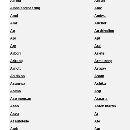
Allring
Allsun
Alpha engineering
Amc
Amd
Amiwa
Amr
Anchor
Ap
Ap driveline
Api
Apl
Apr
Aral
Arbori
Ariete
Arirang
Armstrong
Arnott
Artway
As dixon
Asam
Asam-sa
Ashika
Asima
Asp
Asp mensan
Asparts
Asso
Aston martin
Asva
At
At autoteile
Ate
Atek
Atg