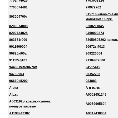
7701474025
7703002824
7703074481
7l0972762
815716 набор съемн
803004700r
молотком 16 пр/1
8200074008
8200211045
8200734825
8450009373
863671r000
88050805202 панель
9011909004
90672sj4013
90825jd00a
909220004
91112sg101
91304rza000
94489 ремень грм
94515419
94730963
96352285
96610c5200
983883
A-gist
A-n-parts
A.b.s.
A0002651249
A003192pl коврики салона
A0059905604
полиуретановые
A1190947382
A9017430064