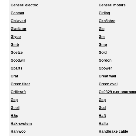
General electric
General motors
Genmot
Girling
Gislaved
Gkn/lobro
Gladiator
Glo
Glyco
Gm
Gmb
Gmp
Goetze
Gold
Goodwill
Gordon
Gparts
Gpower
Graf
Great wall
Green filter
Green oval
Grillcraft
Gs0329 к-кт влагов
Gsp
Gsp
Gt oil
Gud
H&q
Haft
Hak-system
Hallla
Han woo
Handbrake cable