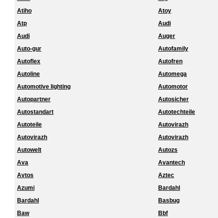
Atiho
Atoy
Atp
Audi
Audi
Auger
Auto-gur
Autofamily
Autoflex
Autofren
Autoline
Automega
Automotive lighting
Automotor
Autopartner
Autosicher
Autostandart
Autotechteile
Autoteile
Autovirazh
Autovirazh
Autovirazh
Autowelt
Autozs
Ava
Avantech
Avtos
Aztec
Azumi
Bardahl
Bardahl
Basbug
Baw
Bbf