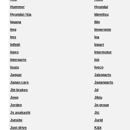
Hummer
Hyundai
Hyundai / kia
Idemitsu
Iguana
Iljin
Img
Impergom
Ims
Ina
Infiniti
Inpart
Inpro
Intermotor
Interparts
Isb
Isuzu
Iveco
Jaguar
Jakoparts
Japan cars
Japanparts
Jbt brakes
Jd
Jeep
Jikiu
Jorden
Jp group
Js asakashi
Jtc
Junsite
Jurid
Just drive
K&k