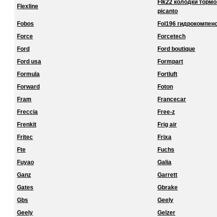
Flk22 колодки торм
Flexline
picanto
Fobos
Fol196 гидрокомпенс
Force
Forcetech
Ford
Ford boutique
Ford usa
Formpart
Formula
Fortluft
Forward
Foton
Fram
Francecar
Freccia
Free-z
Frenkit
Frig air
Fritec
Frixa
Fte
Fuchs
Fuyao
Galia
Ganz
Garrett
Gates
Gbrake
Gbs
Geely
Geely
Gelzer