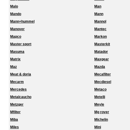
Malo
Man
Mando
Mann
Mann+hummel
Mannol
Manover
Mantec
Mapco
Markon
Master sport
Masterkit
Masuma
Matador
Matrix
Maxgear
Maz
Mazda
Meat & doria
Mecafilter
Mecarm
Mecdiesel
Mercedes
Metaco
Metalcaucho
Metelli
Metzger
Meyle
Mfilter
Mg rover
Miba
Michelin
Miles
Mini