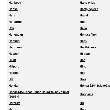
Hankook
Hans pries
Hanse
Hardy spicer
Hart
Haval
Hc-cargo
Hde
Hdk
Hella
Hengguan
Hengst filter
Henshel
Hepu
Hermann
Herth+buss
Heyner
Hi-gear
Hi-lift
Hi-q
Hillport
Hino
Hitachi
Hkt
Hllt
Hola
Honda
Honda 52441sjca01 
Honda14510rcaa01ролик натяж.ремя pilot
Hot-parts
(2008>)
Hotbray
Hq
Hsb
Huco