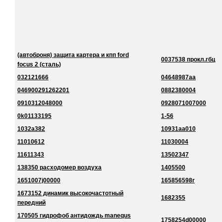
(автоброня) защита картера и кпп ford
0037538 прокл.гбц
focus 2 (сталь)
032121666
04648987aa
046900291262201
0882380004
0910312048000
0928071007000
0k01133195
1-56
1032a382
10931aa010
11010612
11030004
11611343
13502347
138350 расходомер воздуха
1405500
1651007j00000
165856598r
1673152 динамик высокочастотный
1682355
передний
170505 гидрофоб антидождь manequs
1758254d00000