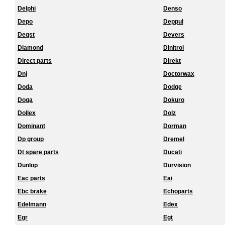
Delphi
Denso
Depo
Deppul
Deqst
Devers
Diamond
Dinitrol
Direct parts
Direkt
Dnj
Doctorwax
Doda
Dodge
Doga
Dokuro
Dollex
Dolz
Dominant
Dorman
Dp group
Dremel
Dt spare parts
Ducati
Dunlop
Durvision
Eac parts
Eai
Ebc brake
Echoparts
Edelmann
Edex
Egr
Egt