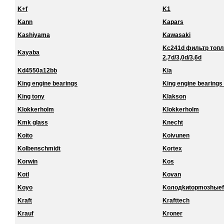
K+f
K1
Kann
Kapars
Kashiyama
Kawasaki
Kc241d фильтр топл
Kayaba
2,7d/3,0d/3,6d
Kd4550a12bb
Kia
King engine bearings
King engine bearings 
King tony
Klakson
Klokkerholm
Klokkerholm
Kmk glass
Knecht
Koito
Koivunen
Kolbenschmidt
Kortex
Korwin
Kos
Kotl
Kovan
Koyo
Koлoдkиtopmoзhыef
Kraft
Krafttech
Krauf
Kroner