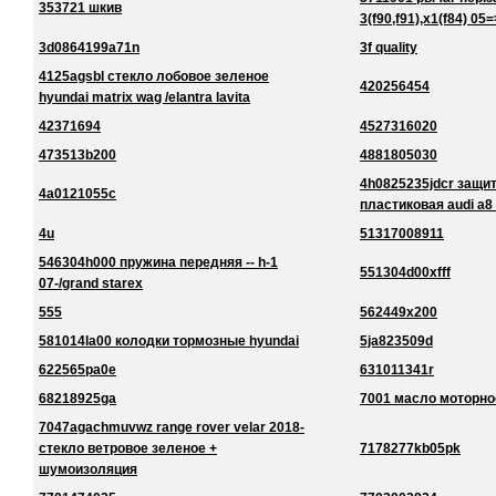
353721 шкив
3(f90,f91),x1(f84) 05=
3d0864199a71n
3f quality
4125agsbl стекло лобовое зеленое
420256454
hyundai matrix wag /elantra lavita
42371694
4527316020
473513b200
4881805030
4h0825235jdcr защи
4a0121055c
пластиковая audi a8
4u
51317008911
546304h000 пружина передняя -- h-1
551304d00xfff
07-/grand starex
555
562449x200
581014la00 колодки тормозные hyundai
5ja823509d
622565pa0e
631011341r
68218925ga
7001 масло моторно
7047agachmuvwz range rover velar 2018-
стекло ветровое зеленое +
7178277kb05pk
шумоизоляция