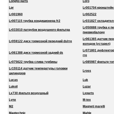
Longho parts
Loro
Lpr
Lr001704 кронштейн
Lr001960
Lr002522
Lr007115 трубка кондиционера fr2
Lr031827 охладител
Lr050888 трубка к 
Lr033010 патрубок воздушного фильтра
пневмобалону
Lr061365 датчик пе
Lr059122 диск тормозной передний ds/rre
колодок (устарел)
Lr071801 дефлектор
Lr061388 диск тормозной задний ds
rre
Lr075622 трубка слива турбины
Lr085987 фильтр то
Lr155114 датчик температуры головки
Lross
цилиндров
Lucas
Luk
Lukoil
Luzar
Lx730 фильтр воздушный
Lxparts
Lynx
M-tex
M2
Magneti marelli
Magtechnic
Mahle