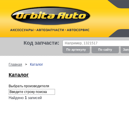
Код запчасти:
По артикулу
По cайту
Зап
Главная
>
Каталог
Каталог
Выбрать производителя
Найдено
1
записей