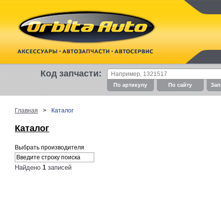
Код запчасти:
По артикулу
По cайту
Зап
Главная
>
Каталог
Каталог
Выбрать производителя
Найдено
1
записей