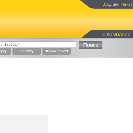
Вход
или
Регист
О КОМПАНИИ
кулу
По cайту
Запрос по VIN