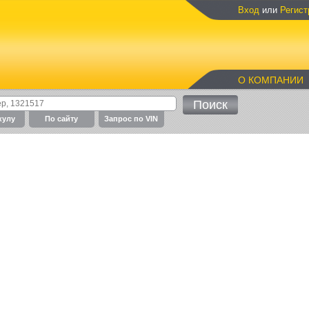
Вход
или
Регист
О КОМПАНИИ
кулу
По cайту
Запрос по VIN