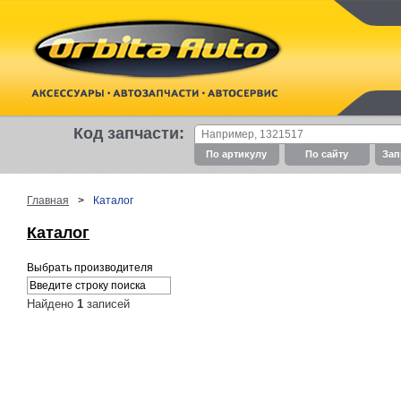
Код запчасти:
По артикулу
По cайту
Зап
Главная
>
Каталог
Каталог
Выбрать производителя
Найдено
1
записей