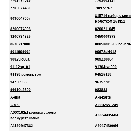
7701474025
7703002824
7703074481
7l0972762
815716 набор съемн
803004700r
молотком 16 пр/1
8200074008
8200211045
8200734825
8450009373
863671r000
88050805202 панель
9011909004
90672sj4013
90825jd00a
909220004
91112sg101
91304rza000
94489 ремень грм
94515419
94730963
96352285
96610c5200
983883
A-gist
A-n-parts
A.b.s.
A0002651249
A003192pl коврики салона
A0059905604
полиуретановые
A1190947382
A9017430064