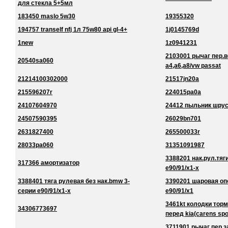
для стекла 5+5мл
183450 maslo 5w30
19355320
194757 tranself nfj 1л 75w80 api gl-4+
1j0145769d
1new
1z0941231
2103001 рычаг пер.в
20540sa060
a4,a6,a8/vw passat
21214100302000
21517jn20a
215596207r
224015pa0a
24107604970
24412 пыльник шру
24507590395
26029bn701
2631827400
265500033r
28033pa060
31351091987
3388201 нак.рул.тяг
317366 амортизатор
e90/91/x1-x
3388401 тяга рулевая без нак.bmw 3-
3390201 шаровая оп
серии e90/91/x1-x
e90/91/x1
3461kt колодки торм
34306773697
перед kia(carens spo
3711901 рычаг пер.