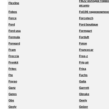
Flk22 колодки торм
Flexline
picanto
Fobos
Fol196 гидрокомпенс
Force
Forcetech
Ford
Ford boutique
Ford usa
Formpart
Formula
Fortluft
Forward
Foton
Fram
Francecar
Freccia
Free-z
Frenkit
Frig air
Fritec
Frixa
Fte
Fuchs
Fuyao
Galia
Ganz
Garrett
Gates
Gbrake
Gbs
Geely
Geely
Gelzer