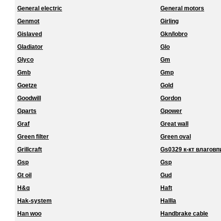
General electric
General motors
Genmot
Girling
Gislaved
Gkn/lobro
Gladiator
Glo
Glyco
Gm
Gmb
Gmp
Goetze
Gold
Goodwill
Gordon
Gparts
Gpower
Graf
Great wall
Green filter
Green oval
Grillcraft
Gs0329 к-кт влагов
Gsp
Gsp
Gt oil
Gud
H&q
Haft
Hak-system
Hallla
Han woo
Handbrake cable