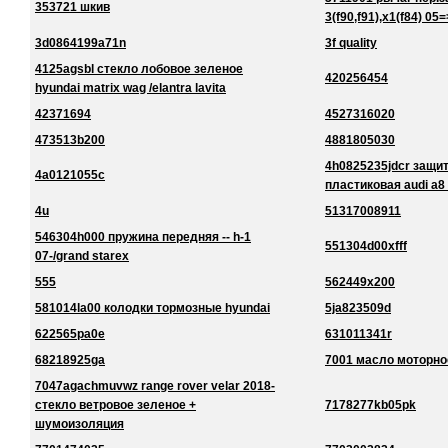
353721 шкив
3(f90,f91),x1(f84) 05=
3d0864199a71n
3f quality
4125agsbl стекло лобовое зеленое
420256454
hyundai matrix wag /elantra lavita
42371694
4527316020
473513b200
4881805030
4h0825235jdcr защи
4a0121055c
пластиковая audi a8
4u
51317008911
546304h000 пружина передняя -- h-1
551304d00xfff
07-/grand starex
555
562449x200
581014la00 колодки тормозные hyundai
5ja823509d
622565pa0e
631011341r
68218925ga
7001 масло моторно
7047agachmuvwz range rover velar 2018-
стекло ветровое зеленое +
7178277kb05pk
шумоизоляция