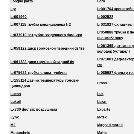
Longho parts
Loro
Lpr
Lr001704 кронштейн
Lr001960
Lr002522
Lr007115 трубка кондиционера fr2
Lr031827 охладител
Lr050888 трубка к 
Lr033010 патрубок воздушного фильтра
пневмобалону
Lr061365 датчик пе
Lr059122 диск тормозной передний ds/rre
колодок (устарел)
Lr071801 дефлектор
Lr061388 диск тормозной задний ds
rre
Lr075622 трубка слива турбины
Lr085987 фильтр то
Lr155114 датчик температуры головки
Lross
цилиндров
Lucas
Luk
Lukoil
Luzar
Lx730 фильтр воздушный
Lxparts
Lynx
M-tex
M2
Magneti marelli
Magtechnic
Mahle