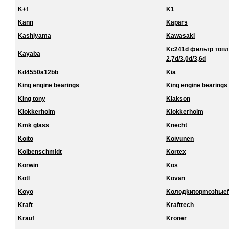
K+f
K1
Kann
Kapars
Kashiyama
Kawasaki
Kc241d фильтр топл
Kayaba
2,7d/3,0d/3,6d
Kd4550a12bb
Kia
King engine bearings
King engine bearings 
King tony
Klakson
Klokkerholm
Klokkerholm
Kmk glass
Knecht
Koito
Koivunen
Kolbenschmidt
Kortex
Korwin
Kos
Kotl
Kovan
Koyo
Koлoдkиtopmoзhыef
Kraft
Krafttech
Krauf
Kroner