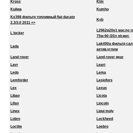
Kross
Ktm
Kujiwa
Kumho
Kx398 фильтр топливный fiat ducato
Kyb
2.3/3.0 2011 =>
L2962p20e1 масло тра
L locker
75w-90 /20л п/синт.
Lak490a фильтр сало
Lada
актив.углем
Land rover
Land rover gear
Lavr
Leart
Ledo
Lema
Lemforder
Lesjofors
Lex
Lexus
Libao
Licota
Lifan
Lincoln
Linex
Liqui moly
Lobro
Lockheed
Loctite
Loebro