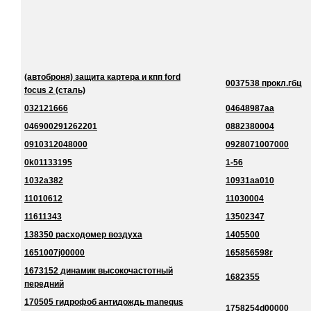
(автоброня) защита картера и кпп ford
0037538 прокл.гбц
focus 2 (сталь)
032121666
04648987aa
046900291262201
0882380004
0910312048000
0928071007000
0k01133195
1-56
1032a382
10931aa010
11010612
11030004
11611343
13502347
138350 расходомер воздуха
1405500
1651007j00000
165856598r
1673152 динамик высокочастотный
1682355
передний
170505 гидрофоб антидождь manequs
1758254d00000