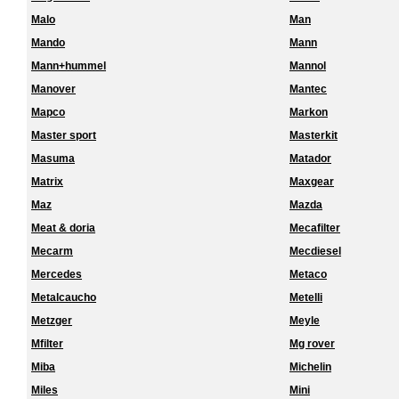
Malo
Man
Mando
Mann
Mann+hummel
Mannol
Manover
Mantec
Mapco
Markon
Master sport
Masterkit
Masuma
Matador
Matrix
Maxgear
Maz
Mazda
Meat & doria
Mecafilter
Mecarm
Mecdiesel
Mercedes
Metaco
Metalcaucho
Metelli
Metzger
Meyle
Mfilter
Mg rover
Miba
Michelin
Miles
Mini