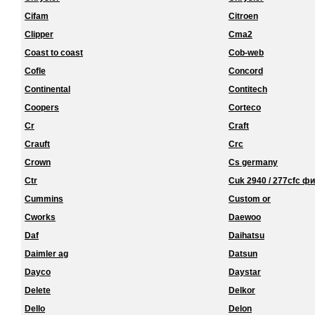
Cifam
Citroen
Clipper
Cma2
Coast to coast
Cob-web
Cofle
Concord
Continental
Contitech
Coopers
Corteco
Cr
Craft
Crauft
Crc
Crown
Cs germany
Ctr
Cuk 2940 / 277cfc ф
Cummins
Custom or
Cworks
Daewoo
Daf
Daihatsu
Daimler ag
Datsun
Dayco
Daystar
Delete
Delkor
Dello
Delon