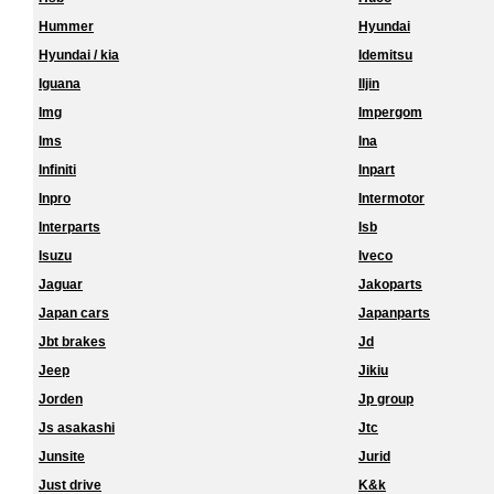
Hummer
Hyundai
Hyundai / kia
Idemitsu
Iguana
Iljin
Img
Impergom
Ims
Ina
Infiniti
Inpart
Inpro
Intermotor
Interparts
Isb
Isuzu
Iveco
Jaguar
Jakoparts
Japan cars
Japanparts
Jbt brakes
Jd
Jeep
Jikiu
Jorden
Jp group
Js asakashi
Jtc
Junsite
Jurid
Just drive
K&k