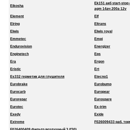
Ek151 акб start-stop 
Eikosha
agm 14ач 200a 12v
Element
Elf
Elring
Eltrans
Elwis
Elwis royal
Emmetec
Empi
Endurovision
Energizer
Enginetech
Eps
Era
Ergon
Eristic
Ert
Es332 герметик для глушителя
Etecno1
Eurobrake
Eurobump
Eurocarb
Europear
Eurorepar
Eurospare
Eurotec
Ex-trim
Exedy
Exide
Extreme
F026009433 раб. торм
F026400409 фильтр воздушный 3 (f30)