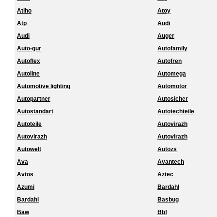
Atiho
Atoy
Atp
Audi
Audi
Auger
Auto-gur
Autofamily
Autoflex
Autofren
Autoline
Automega
Automotive lighting
Automotor
Autopartner
Autosicher
Autostandart
Autotechteile
Autoteile
Autovirazh
Autovirazh
Autovirazh
Autowelt
Autozs
Ava
Avantech
Avtos
Aztec
Azumi
Bardahl
Bardahl
Basbug
Baw
Bbf