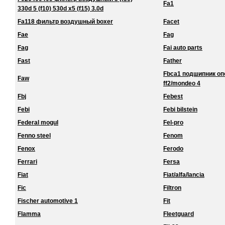
Fa1
330d 5 (f10) 530d x5 (f15) 3.0d
Fa118 фильтр воздушный boxer
Facet
Fae
Fag
Fag
Fai auto parts
Fast
Father
Fbca1 подшипник о
Faw
ff2/mondeo 4
Fbj
Febest
Febi
Febi bilstein
Federal mogul
Fel-pro
Fenno steel
Fenom
Fenox
Ferodo
Ferrari
Fersa
Fiat
Fiat/alfa/lancia
Fic
Filtron
Fischer automotive 1
Fit
Flamma
Fleetguard