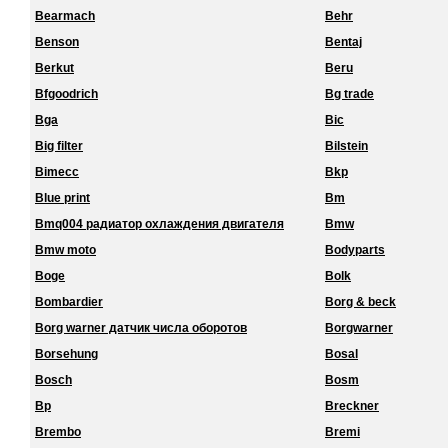
Bearmach
Behr
Benson
Bentaj
Berkut
Beru
Bfgoodrich
Bg trade
Bga
Bic
Big filter
Bilstein
Bimecc
Bkp
Blue print
Bm
Bmq004 радиатор охлаждения двигателя
Bmw
Bmw moto
Bodyparts
Boge
Bolk
Bombardier
Borg & beck
Borg warner датчик числа оборотов
Borgwarner
Borsehung
Bosal
Bosch
Bosm
Bp
Breckner
Brembo
Bremi