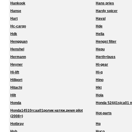
Hankook
Hans pries
Hanse
Hardy spicer
Hart
Haval
Hc-cargo
Hde
Hdk
Hella
Hengguan
Hengst filter
Henshel
Hepu
Hermann
Herth+buss
Heyner
Hi-gear
Hi-lift
Hi-q
Hillport
Hino
Hitachi
Hkt
Hllt
Hola
Honda
Honda 52441sjca01 
Honda14510rcaa01ролик натяж.ремя pilot
Hot-parts
(2008>)
Hotbray
Hq
Hsb
Huco