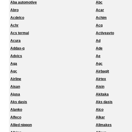
Aba automotive
Abc
Abro
Acar
Acdelco
Achim
Achr
Acq
Acs termal
Activeavto
Acura
Ad
Addax-q
Ade
Advics
Ae
Aga
Agc
Agc
Airbagit
Airline
Airtex
Aisan
Aisin
Ajusa
Akitaka
Aks dasis
Aks dasis
Alanko
Alco
Alfeco
Alkar
Allied nippon
Allmakes