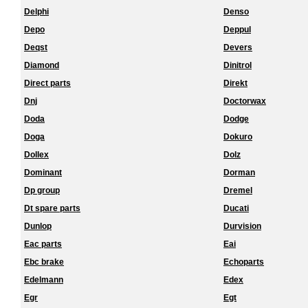
Delphi
Denso
Depo
Deppul
Deqst
Devers
Diamond
Dinitrol
Direct parts
Direkt
Dnj
Doctorwax
Doda
Dodge
Doga
Dokuro
Dollex
Dolz
Dominant
Dorman
Dp group
Dremel
Dt spare parts
Ducati
Dunlop
Durvision
Eac parts
Eai
Ebc brake
Echoparts
Edelmann
Edex
Egr
Egt