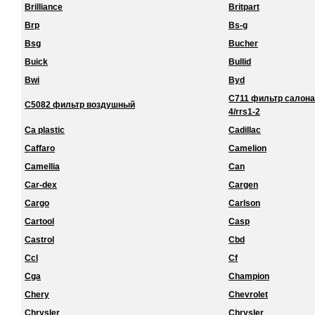
Brilliance
Britpart
Brp
Bs-g
Bsg
Bucher
Buick
Bullid
Bwi
Byd
C711 фильтр салона 
C5082 фильтр воздушный
4/rrs1-2
Ca plastic
Cadillac
Caffaro
Camelion
Camellia
Can
Car-dex
Cargen
Cargo
Carlson
Cartool
Casp
Castrol
Cbd
Ccl
Cf
Cga
Champion
Chery
Chevrolet
Chrysler
Chrysler