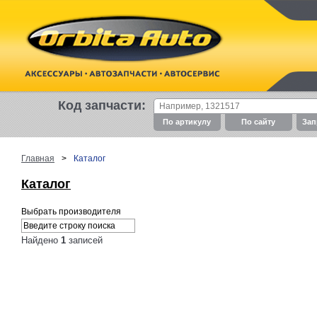
Код запчасти:
По артикулу
По cайту
Зап
Главная
>
Каталог
Каталог
Выбрать производителя
Найдено
1
записей