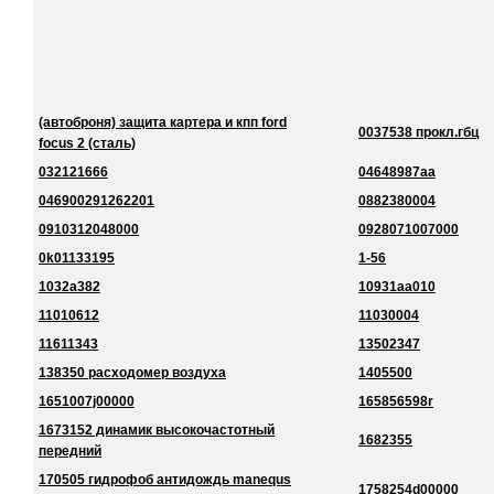
(автоброня) защита картера и кпп ford
0037538 прокл.гбц
focus 2 (сталь)
032121666
04648987aa
046900291262201
0882380004
0910312048000
0928071007000
0k01133195
1-56
1032a382
10931aa010
11010612
11030004
11611343
13502347
138350 расходомер воздуха
1405500
1651007j00000
165856598r
1673152 динамик высокочастотный
1682355
передний
170505 гидрофоб антидождь manequs
1758254d00000