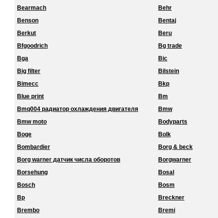
Bearmach
Behr
Benson
Bentaj
Berkut
Beru
Bfgoodrich
Bg trade
Bga
Bic
Big filter
Bilstein
Bimecc
Bkp
Blue print
Bm
Bmq004 радиатор охлаждения двигателя
Bmw
Bmw moto
Bodyparts
Boge
Bolk
Bombardier
Borg & beck
Borg warner датчик числа оборотов
Borgwarner
Borsehung
Bosal
Bosch
Bosm
Bp
Breckner
Brembo
Bremi