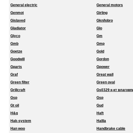
General electric
General motors
Genmot
Girling
Gislaved
Gkn/lobro
Gladiator
Glo
Glyco
Gm
Gmb
Gmp
Goetze
Gold
Goodwill
Gordon
Gparts
Gpower
Graf
Great wall
Green filter
Green oval
Grillcraft
Gs0329 к-кт влагов
Gsp
Gsp
Gt oil
Gud
H&q
Haft
Hak-system
Hallla
Han woo
Handbrake cable