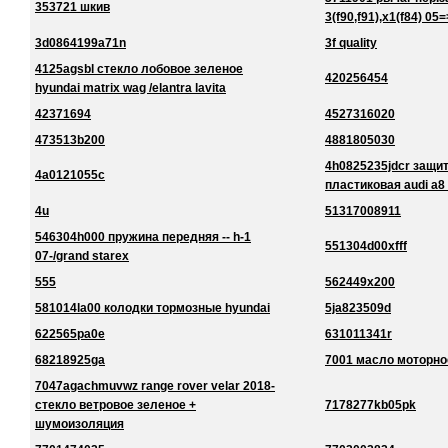
353721 шкив
3(f90,f91),x1(f84) 05=
3d0864199a71n
3f quality
4125agsbl стекло лобовое зеленое
420256454
hyundai matrix wag /elantra lavita
42371694
4527316020
473513b200
4881805030
4h0825235jdcr защи
4a0121055c
пластиковая audi a8
4u
51317008911
546304h000 пружина передняя -- h-1
551304d00xfff
07-/grand starex
555
562449x200
581014la00 колодки тормозные hyundai
5ja823509d
622565pa0e
631011341r
68218925ga
7001 масло моторно
7047agachmuvwz range rover velar 2018-
стекло ветровое зеленое +
7178277kb05pk
шумоизоляция