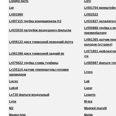
Longho parts
Loro
Lpr
Lr001704 кронштейн
Lr001960
Lr002522
Lr007115 трубка кондиционера fr2
Lr031827 охладител
Lr050888 трубка к 
Lr033010 патрубок воздушного фильтра
пневмобалону
Lr061365 датчик пе
Lr059122 диск тормозной передний ds/rre
колодок (устарел)
Lr071801 дефлектор
Lr061388 диск тормозной задний ds
rre
Lr075622 трубка слива турбины
Lr085987 фильтр то
Lr155114 датчик температуры головки
Lross
цилиндров
Lucas
Luk
Lukoil
Luzar
Lx730 фильтр воздушный
Lxparts
Lynx
M-tex
M2
Magneti marelli
Magtechnic
Mahle