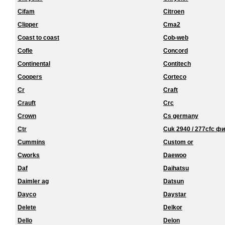
Cifam
Citroen
Clipper
Cma2
Coast to coast
Cob-web
Cofle
Concord
Continental
Contitech
Coopers
Corteco
Cr
Craft
Crauft
Crc
Crown
Cs germany
Ctr
Cuk 2940 / 277cfc ф
Cummins
Custom or
Cworks
Daewoo
Daf
Daihatsu
Daimler ag
Datsun
Dayco
Daystar
Delete
Delkor
Dello
Delon