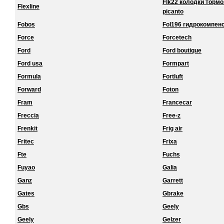
Flk22 колодки торм
Flexline
picanto
Fobos
Fol196 гидрокомпенс
Force
Forcetech
Ford
Ford boutique
Ford usa
Formpart
Formula
Fortluft
Forward
Foton
Fram
Francecar
Freccia
Free-z
Frenkit
Frig air
Fritec
Frixa
Fte
Fuchs
Fuyao
Galia
Ganz
Garrett
Gates
Gbrake
Gbs
Geely
Geely
Gelzer