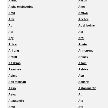
Allring
Allsun
Alpha engineering
Amc
Amd
Amiwa
Amr
Anchor
Ap
Ap driveline
Api
Apl
Apr
Aral
Arbori
Ariete
Arirang
Armstrong
Arnott
Artway
As dixon
Asam
Asam-sa
Ashika
Asima
Asp
Asp mensan
Asparts
Asso
Aston martin
Asva
At
At autoteile
Ate
Atek
Atg