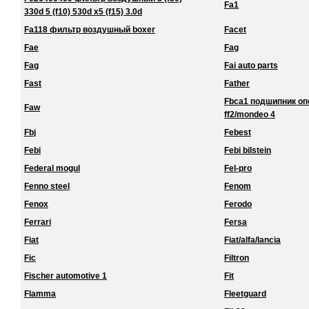
Fa1
330d 5 (f10) 530d x5 (f15) 3.0d
Fa118 фильтр воздушный boxer
Facet
Fae
Fag
Fag
Fai auto parts
Fast
Father
Fbca1 подшипник о
Faw
ff2/mondeo 4
Fbj
Febest
Febi
Febi bilstein
Federal mogul
Fel-pro
Fenno steel
Fenom
Fenox
Ferodo
Ferrari
Fersa
Fiat
Fiat/alfa/lancia
Fic
Filtron
Fischer automotive 1
Fit
Flamma
Fleetguard