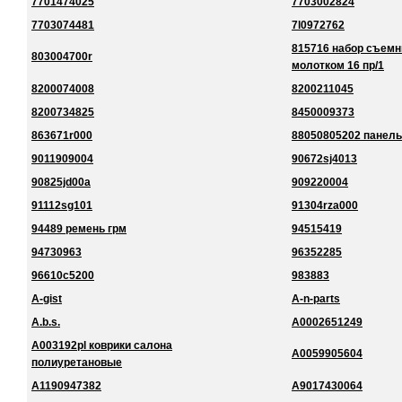
7701474025
7703002824
7703074481
7l0972762
815716 набор съемн
803004700r
молотком 16 пр/1
8200074008
8200211045
8200734825
8450009373
863671r000
88050805202 панель
9011909004
90672sj4013
90825jd00a
909220004
91112sg101
91304rza000
94489 ремень грм
94515419
94730963
96352285
96610c5200
983883
A-gist
A-n-parts
A.b.s.
A0002651249
A003192pl коврики салона
A0059905604
полиуретановые
A1190947382
A9017430064