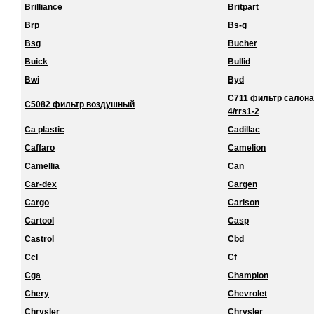
Brilliance
Britpart
Brp
Bs-g
Bsg
Bucher
Buick
Bullid
Bwi
Byd
C711 фильтр салона 
C5082 фильтр воздушный
4/rrs1-2
Ca plastic
Cadillac
Caffaro
Camelion
Camellia
Can
Car-dex
Cargen
Cargo
Carlson
Cartool
Casp
Castrol
Cbd
Ccl
Cf
Cga
Champion
Chery
Chevrolet
Chrysler
Chrysler