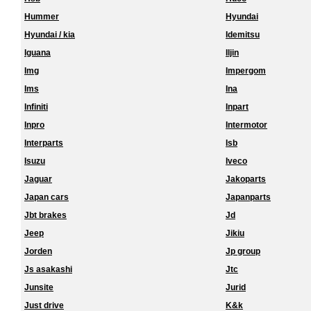
Hummer
Hyundai
Hyundai / kia
Idemitsu
Iguana
Iljin
Img
Impergom
Ims
Ina
Infiniti
Inpart
Inpro
Intermotor
Interparts
Isb
Isuzu
Iveco
Jaguar
Jakoparts
Japan cars
Japanparts
Jbt brakes
Jd
Jeep
Jikiu
Jorden
Jp group
Js asakashi
Jtc
Junsite
Jurid
Just drive
K&k