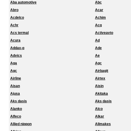
Aba automotive
Abc
Abro
Acar
Acdelco
Achim
Achr
Acq
Acs termal
Activeavto
Acura
Ad
Addax-q
Ade
Advics
Ae
Aga
Agc
Agc
Airbagit
Airline
Airtex
Aisan
Aisin
Ajusa
Akitaka
Aks dasis
Aks dasis
Alanko
Alco
Alfeco
Alkar
Allied nippon
Allmakes