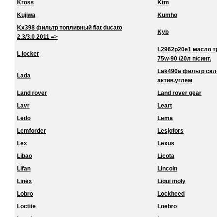
Kross
Ktm
Kujiwa
Kumho
Kx398 фильтр топливный fiat ducato
Kyb
2.3/3.0 2011 =>
L2962p20e1 масло тра
L locker
75w-90 /20л п/синт.
Lak490a фильтр сало
Lada
актив.углем
Land rover
Land rover gear
Lavr
Leart
Ledo
Lema
Lemforder
Lesjofors
Lex
Lexus
Libao
Licota
Lifan
Lincoln
Linex
Liqui moly
Lobro
Lockheed
Loctite
Loebro