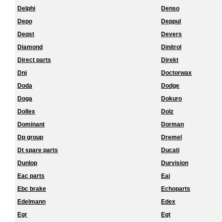
Delphi
Denso
Depo
Deppul
Deqst
Devers
Diamond
Dinitrol
Direct parts
Direkt
Dnj
Doctorwax
Doda
Dodge
Doga
Dokuro
Dollex
Dolz
Dominant
Dorman
Dp group
Dremel
Dt spare parts
Ducati
Dunlop
Durvision
Eac parts
Eai
Ebc brake
Echoparts
Edelmann
Edex
Egr
Egt