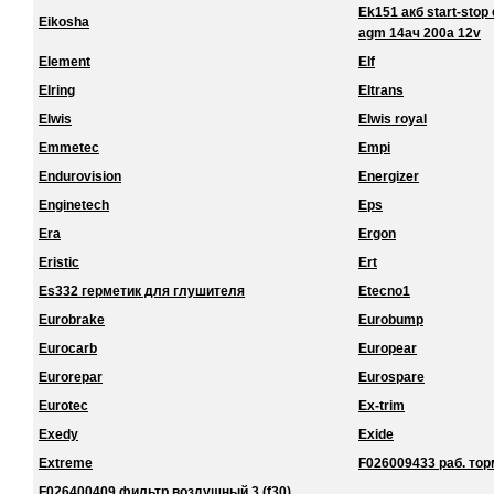
Ek151 акб start-stop 
Eikosha
agm 14ач 200a 12v
Element
Elf
Elring
Eltrans
Elwis
Elwis royal
Emmetec
Empi
Endurovision
Energizer
Enginetech
Eps
Era
Ergon
Eristic
Ert
Es332 герметик для глушителя
Etecno1
Eurobrake
Eurobump
Eurocarb
Europear
Eurorepar
Eurospare
Eurotec
Ex-trim
Exedy
Exide
Extreme
F026009433 раб. торм
F026400409 фильтр воздушный 3 (f30)