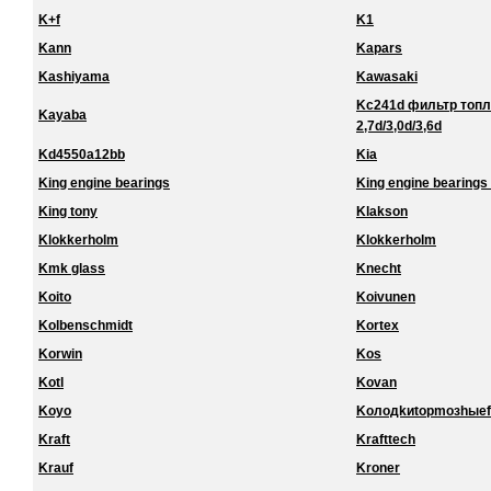
K+f
K1
Kann
Kapars
Kashiyama
Kawasaki
Kc241d фильтр топл
Kayaba
2,7d/3,0d/3,6d
Kd4550a12bb
Kia
King engine bearings
King engine bearings 
King tony
Klakson
Klokkerholm
Klokkerholm
Kmk glass
Knecht
Koito
Koivunen
Kolbenschmidt
Kortex
Korwin
Kos
Kotl
Kovan
Koyo
Koлoдkиtopmoзhыef
Kraft
Krafttech
Krauf
Kroner