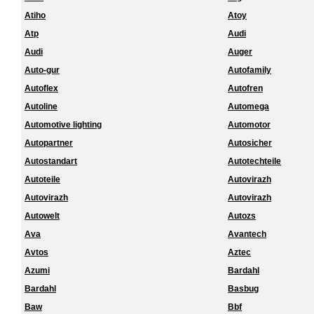
Atiho
Atoy
Atp
Audi
Audi
Auger
Auto-gur
Autofamily
Autoflex
Autofren
Autoline
Automega
Automotive lighting
Automotor
Autopartner
Autosicher
Autostandart
Autotechteile
Autoteile
Autovirazh
Autovirazh
Autovirazh
Autowelt
Autozs
Ava
Avantech
Avtos
Aztec
Azumi
Bardahl
Bardahl
Basbug
Baw
Bbf