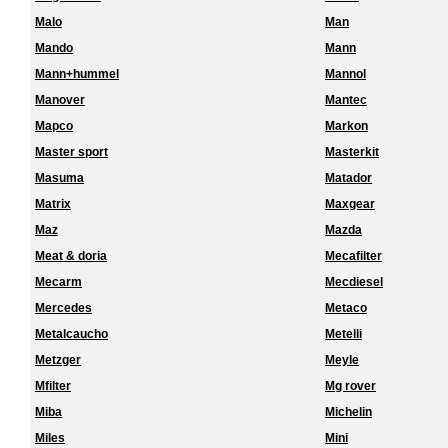
Malo
Man
Mando
Mann
Mann+hummel
Mannol
Manover
Mantec
Mapco
Markon
Master sport
Masterkit
Masuma
Matador
Matrix
Maxgear
Maz
Mazda
Meat & doria
Mecafilter
Mecarm
Mecdiesel
Mercedes
Metaco
Metalcaucho
Metelli
Metzger
Meyle
Mfilter
Mg rover
Miba
Michelin
Miles
Mini