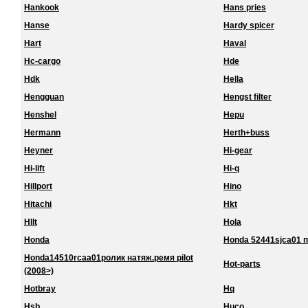
Hankook
Hans pries
Hanse
Hardy spicer
Hart
Haval
Hc-cargo
Hde
Hdk
Hella
Hengguan
Hengst filter
Henshel
Hepu
Hermann
Herth+buss
Heyner
Hi-gear
Hi-lift
Hi-q
Hillport
Hino
Hitachi
Hkt
Hllt
Hola
Honda
Honda 52441sjca01 
Honda14510rcaa01ролик натяж.ремя pilot
Hot-parts
(2008>)
Hotbray
Hq
Hsb
Huco