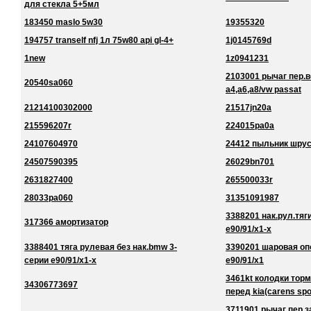
для стекла 5+5мл
183450 maslo 5w30
19355320
194757 tranself nfj 1л 75w80 api gl-4+
1j0145769d
1new
1z0941231
2103001 рычаг пер.в
20540sa060
a4,a6,a8/vw passat
21214100302000
21517jn20a
215596207r
224015pa0a
24107604970
24412 пыльник шру
24507590395
26029bn701
2631827400
265500033r
28033pa060
31351091987
3388201 нак.рул.тяг
317366 амортизатор
e90/91/x1-x
3388401 тяга рулевая без нак.bmw 3-
3390201 шаровая оп
серии e90/91/x1-x
e90/91/x1
3461kt колодки торм
34306773697
перед kia(carens spo
3711901 рычаг пер.