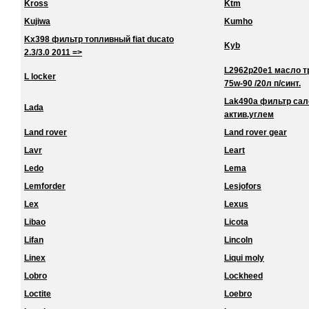
Kross
Ktm
Kujiwa
Kumho
Kx398 фильтр топливный fiat ducato
Kyb
2.3/3.0 2011 =>
L2962p20e1 масло тра
L locker
75w-90 /20л п/синт.
Lak490a фильтр сало
Lada
актив.углем
Land rover
Land rover gear
Lavr
Leart
Ledo
Lema
Lemforder
Lesjofors
Lex
Lexus
Libao
Licota
Lifan
Lincoln
Linex
Liqui moly
Lobro
Lockheed
Loctite
Loebro