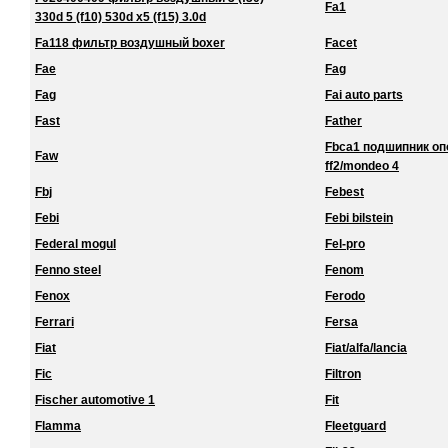
Fa1
330d 5 (f10) 530d x5 (f15) 3.0d
Fa118 фильтр воздушный boxer
Facet
Fae
Fag
Fag
Fai auto parts
Fast
Father
Fbca1 подшипник о
Faw
ff2/mondeo 4
Fbj
Febest
Febi
Febi bilstein
Federal mogul
Fel-pro
Fenno steel
Fenom
Fenox
Ferodo
Ferrari
Fersa
Fiat
Fiat/alfa/lancia
Fic
Filtron
Fischer automotive 1
Fit
Flamma
Fleetguard