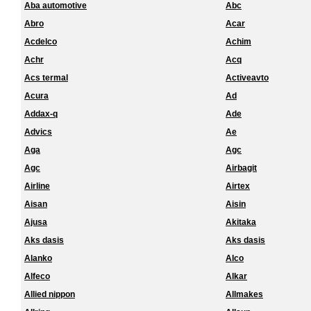
Aba automotive
Abc
Abro
Acar
Acdelco
Achim
Achr
Acq
Acs termal
Activeavto
Acura
Ad
Addax-q
Ade
Advics
Ae
Aga
Agc
Agc
Airbagit
Airline
Airtex
Aisan
Aisin
Ajusa
Akitaka
Aks dasis
Aks dasis
Alanko
Alco
Alfeco
Alkar
Allied nippon
Allmakes