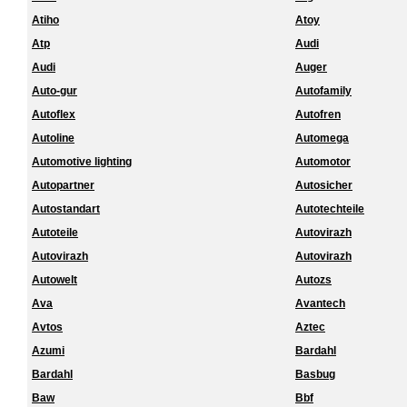
Atiho
Atoy
Atp
Audi
Audi
Auger
Auto-gur
Autofamily
Autoflex
Autofren
Autoline
Automega
Automotive lighting
Automotor
Autopartner
Autosicher
Autostandart
Autotechteile
Autoteile
Autovirazh
Autovirazh
Autovirazh
Autowelt
Autozs
Ava
Avantech
Avtos
Aztec
Azumi
Bardahl
Bardahl
Basbug
Baw
Bbf