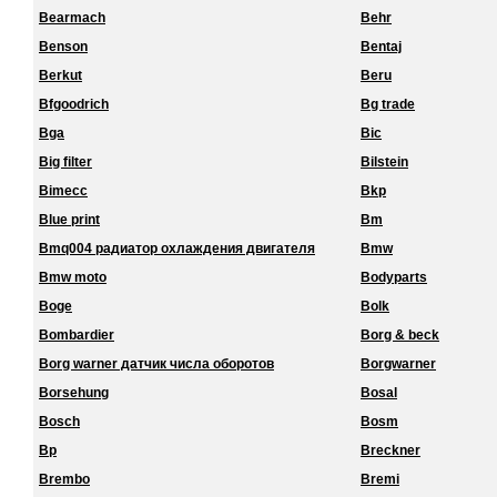
Bearmach
Behr
Benson
Bentaj
Berkut
Beru
Bfgoodrich
Bg trade
Bga
Bic
Big filter
Bilstein
Bimecc
Bkp
Blue print
Bm
Bmq004 радиатор охлаждения двигателя
Bmw
Bmw moto
Bodyparts
Boge
Bolk
Bombardier
Borg & beck
Borg warner датчик числа оборотов
Borgwarner
Borsehung
Bosal
Bosch
Bosm
Bp
Breckner
Brembo
Bremi