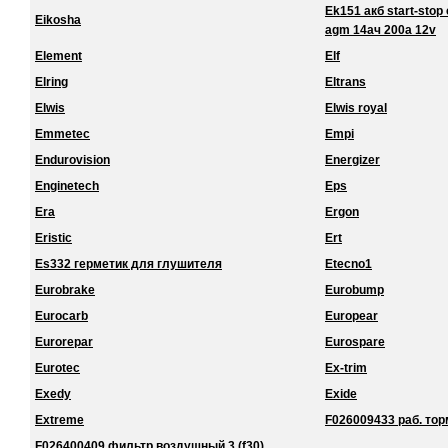
Ek151 акб start-stop 
Eikosha
agm 14ач 200a 12v
Element
Elf
Elring
Eltrans
Elwis
Elwis royal
Emmetec
Empi
Endurovision
Energizer
Enginetech
Eps
Era
Ergon
Eristic
Ert
Es332 герметик для глушителя
Etecno1
Eurobrake
Eurobump
Eurocarb
Europear
Eurorepar
Eurospare
Eurotec
Ex-trim
Exedy
Exide
Extreme
F026009433 раб. торм
F026400409 фильтр воздушный 3 (f30)