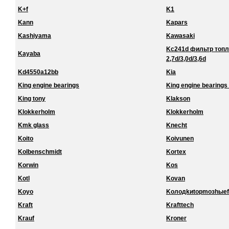
K+f
K1
Kann
Kapars
Kashiyama
Kawasaki
Kc241d фильтр топл
Kayaba
2,7d/3,0d/3,6d
Kd4550a12bb
Kia
King engine bearings
King engine bearings 
King tony
Klakson
Klokkerholm
Klokkerholm
Kmk glass
Knecht
Koito
Koivunen
Kolbenschmidt
Kortex
Korwin
Kos
Kotl
Kovan
Koyo
Koлoдkиtopmoзhыef
Kraft
Krafttech
Krauf
Kroner