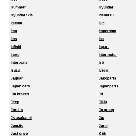
Hummer
Hyundai
Hyundai / kia
Idemitsu
Iguana
Iljin
Img
Impergom
Ims
Ina
Infiniti
Inpart
Inpro
Intermotor
Interparts
Isb
Isuzu
Iveco
Jaguar
Jakoparts
Japan cars
Japanparts
Jbt brakes
Jd
Jeep
Jikiu
Jorden
Jp group
Js asakashi
Jtc
Junsite
Jurid
Just drive
K&k