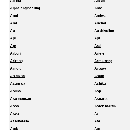
Allring
Allsun
Alpha engineering
Amc
Amd
Amiwa
Amr
Anchor
Ap
Ap driveline
Api
Apl
Apr
Aral
Arbori
Ariete
Arirang
Armstrong
Arnott
Artway
As dixon
Asam
Asam-sa
Ashika
Asima
Asp
Asp mensan
Asparts
Asso
Aston martin
Asva
At
At autoteile
Ate
Atek
Atg