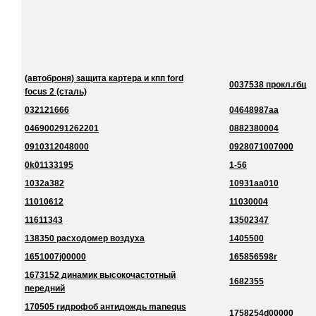
(автоброня) защита картера и кпп ford
0037538 прокл.гбц
focus 2 (сталь)
032121666
04648987aa
046900291262201
0882380004
0910312048000
0928071007000
0k01133195
1-56
1032a382
10931aa010
11010612
11030004
11611343
13502347
138350 расходомер воздуха
1405500
1651007j00000
165856598r
1673152 динамик высокочастотный
1682355
передний
170505 гидрофоб антидождь manequs
1758254d00000