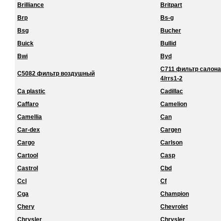
Brilliance
Britpart
Brp
Bs-g
Bsg
Bucher
Buick
Bullid
Bwi
Byd
C711 фильтр салона 
C5082 фильтр воздушный
4/rrs1-2
Ca plastic
Cadillac
Caffaro
Camelion
Camellia
Can
Car-dex
Cargen
Cargo
Carlson
Cartool
Casp
Castrol
Cbd
Ccl
Cf
Cga
Champion
Chery
Chevrolet
Chrysler
Chrysler