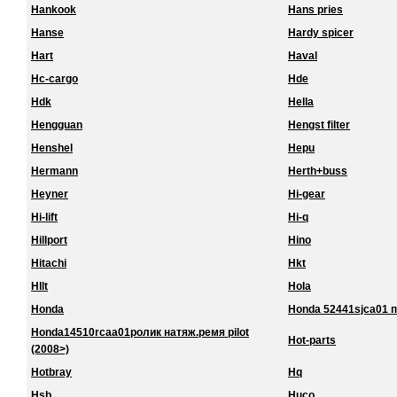
Hankook
Hans pries
Hanse
Hardy spicer
Hart
Haval
Hc-cargo
Hde
Hdk
Hella
Hengguan
Hengst filter
Henshel
Hepu
Hermann
Herth+buss
Heyner
Hi-gear
Hi-lift
Hi-q
Hillport
Hino
Hitachi
Hkt
Hllt
Hola
Honda
Honda 52441sjca01 
Honda14510rcaa01ролик натяж.ремя pilot
Hot-parts
(2008>)
Hotbray
Hq
Hsb
Huco