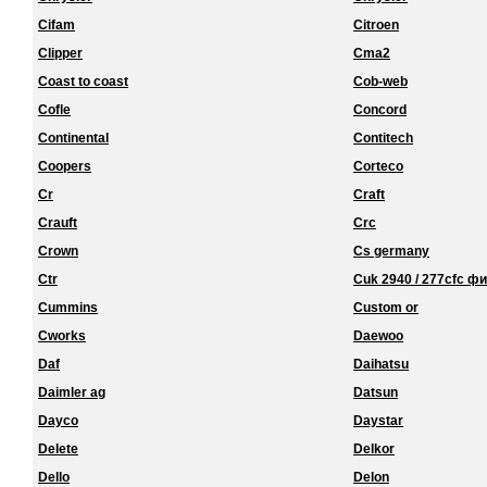
Cifam
Citroen
Clipper
Cma2
Coast to coast
Cob-web
Cofle
Concord
Continental
Contitech
Coopers
Corteco
Cr
Craft
Crauft
Crc
Crown
Cs germany
Ctr
Cuk 2940 / 277cfc ф
Cummins
Custom or
Cworks
Daewoo
Daf
Daihatsu
Daimler ag
Datsun
Dayco
Daystar
Delete
Delkor
Dello
Delon