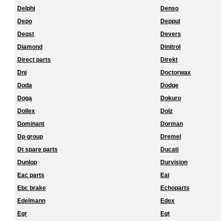
Delphi
Denso
Depo
Deppul
Deqst
Devers
Diamond
Dinitrol
Direct parts
Direkt
Dnj
Doctorwax
Doda
Dodge
Doga
Dokuro
Dollex
Dolz
Dominant
Dorman
Dp group
Dremel
Dt spare parts
Ducati
Dunlop
Durvision
Eac parts
Eai
Ebc brake
Echoparts
Edelmann
Edex
Egr
Egt