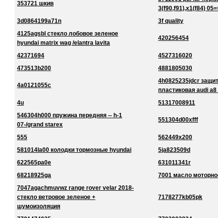
353721 шкив
3(f90,f91),x1(f84) 05=
3d0864199a71n
3f quality
4125agsbl стекло лобовое зеленое
420256454
hyundai matrix wag /elantra lavita
42371694
4527316020
473513b200
4881805030
4h0825235jdcr защи
4a0121055c
пластиковая audi a8
4u
51317008911
546304h000 пружина передняя -- h-1
551304d00xfff
07-/grand starex
555
562449x200
581014la00 колодки тормозные hyundai
5ja823509d
622565pa0e
631011341r
68218925ga
7001 масло моторно
7047agachmuvwz range rover velar 2018-
стекло ветровое зеленое +
7178277kb05pk
шумоизоляция