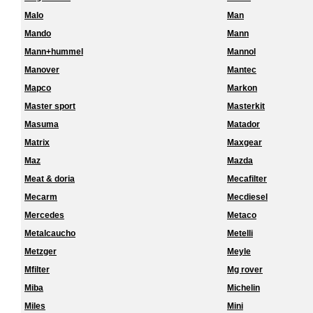
Malo
Man
Mando
Mann
Mann+hummel
Mannol
Manover
Mantec
Mapco
Markon
Master sport
Masterkit
Masuma
Matador
Matrix
Maxgear
Maz
Mazda
Meat & doria
Mecafilter
Mecarm
Mecdiesel
Mercedes
Metaco
Metalcaucho
Metelli
Metzger
Meyle
Mfilter
Mg rover
Miba
Michelin
Miles
Mini