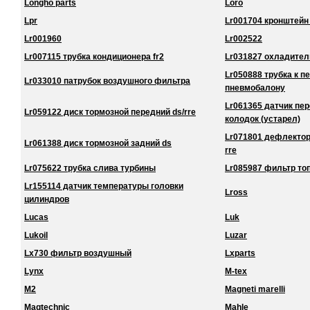
Longho parts
Loro
Lpr
Lr001704 кронштейн
Lr001960
Lr002522
Lr007115 трубка кондиционера fr2
Lr031827 охладител
Lr050888 трубка к 
Lr033010 патрубок воздушного фильтра
пневмобалону
Lr061365 датчик пе
Lr059122 диск тормозной передний ds/rre
колодок (устарел)
Lr071801 дефлектор
Lr061388 диск тормозной задний ds
rre
Lr075622 трубка слива турбины
Lr085987 фильтр то
Lr155114 датчик температуры головки
Lross
цилиндров
Lucas
Luk
Lukoil
Luzar
Lx730 фильтр воздушный
Lxparts
Lynx
M-tex
M2
Magneti marelli
Magtechnic
Mahle