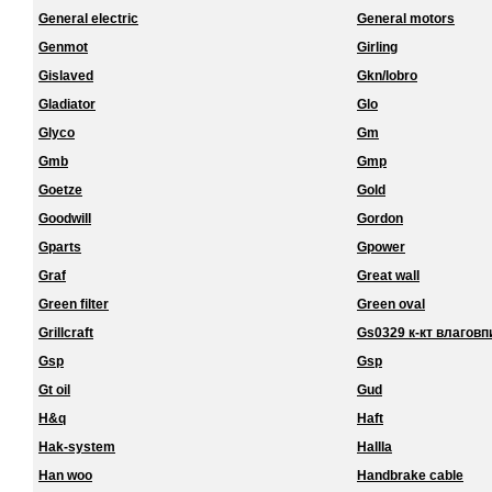
General electric
General motors
Genmot
Girling
Gislaved
Gkn/lobro
Gladiator
Glo
Glyco
Gm
Gmb
Gmp
Goetze
Gold
Goodwill
Gordon
Gparts
Gpower
Graf
Great wall
Green filter
Green oval
Grillcraft
Gs0329 к-кт влагов
Gsp
Gsp
Gt oil
Gud
H&q
Haft
Hak-system
Hallla
Han woo
Handbrake cable