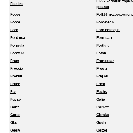
Flk22 колодки торм
Flexline
picanto
Fobos
Fol196 гидрокомпенс
Force
Forcetech
Ford
Ford boutique
Ford usa
Formpart
Formula
Fortluft
Forward
Foton
Fram
Francecar
Freccia
Free-z
Frenkit
Frig air
Fritec
Frixa
Fte
Fuchs
Fuyao
Galia
Ganz
Garrett
Gates
Gbrake
Gbs
Geely
Geely
Gelzer