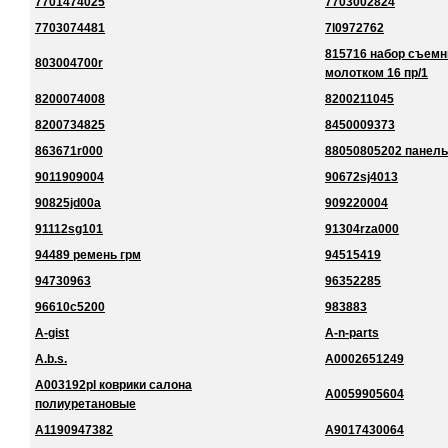
7701474025
7703002824
7703074481
7l0972762
815716 набор съемн
803004700r
молотком 16 пр/1
8200074008
8200211045
8200734825
8450009373
863671r000
88050805202 панель
9011909004
90672sj4013
90825jd00a
909220004
91112sg101
91304rza000
94489 ремень грм
94515419
94730963
96352285
96610c5200
983883
A-gist
A-n-parts
A.b.s.
A0002651249
A003192pl коврики салона
A0059905604
полиуретановые
A1190947382
A9017430064