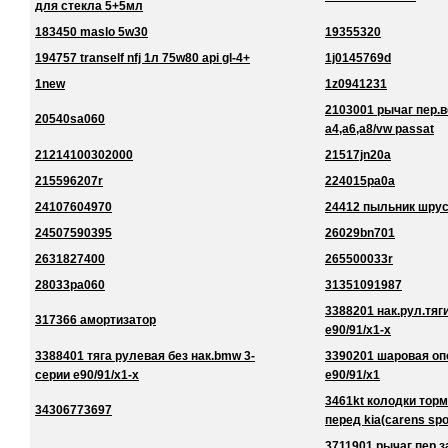
для стекла 5+5мл
183450 maslo 5w30
19355320
194757 tranself nfj 1л 75w80 api gl-4+
1j0145769d
1new
1z0941231
2103001 рычаг пер.в
20540sa060
a4,a6,a8/vw passat
21214100302000
21517jn20a
215596207r
224015pa0a
24107604970
24412 пыльник шру
24507590395
26029bn701
2631827400
265500033r
28033pa060
31351091987
3388201 нак.рул.тяг
317366 амортизатор
e90/91/x1-x
3388401 тяга рулевая без нак.bmw 3-
3390201 шаровая оп
серии e90/91/x1-x
e90/91/x1
3461kt колодки торм
34306773697
перед kia(carens spo
3711901 рычаг пер.