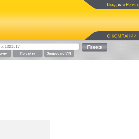
Вход
или
Регист
О КОМПАНИИ
кулу
По cайту
Запрос по VIN