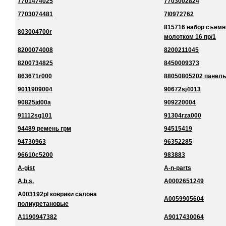
7701474025
7703002824
7703074481
7l0972762
815716 набор съемн
803004700r
молотком 16 пр/1
8200074008
8200211045
8200734825
8450009373
863671r000
88050805202 панель
9011909004
90672sj4013
90825jd00a
909220004
91112sg101
91304rza000
94489 ремень грм
94515419
94730963
96352285
96610c5200
983883
A-gist
A-n-parts
A.b.s.
A0002651249
A003192pl коврики салона
A0059905604
полиуретановые
A1190947382
A9017430064