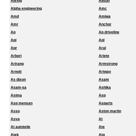
Allring
Allsun
Alpha engineering
Amc
Amd
Amiwa
Amr
Anchor
Ap
Ap driveline
Api
Apl
Apr
Aral
Arbori
Ariete
Arirang
Armstrong
Arnott
Artway
As dixon
Asam
Asam-sa
Ashika
Asima
Asp
Asp mensan
Asparts
Asso
Aston martin
Asva
At
At autoteile
Ate
Atek
Atg