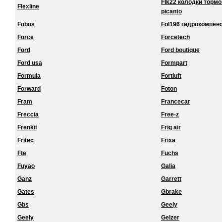
Flk22 колодки торм
Flexline
picanto
Fobos
Fol196 гидрокомпенс
Force
Forcetech
Ford
Ford boutique
Ford usa
Formpart
Formula
Fortluft
Forward
Foton
Fram
Francecar
Freccia
Free-z
Frenkit
Frig air
Fritec
Frixa
Fte
Fuchs
Fuyao
Galia
Ganz
Garrett
Gates
Gbrake
Gbs
Geely
Geely
Gelzer