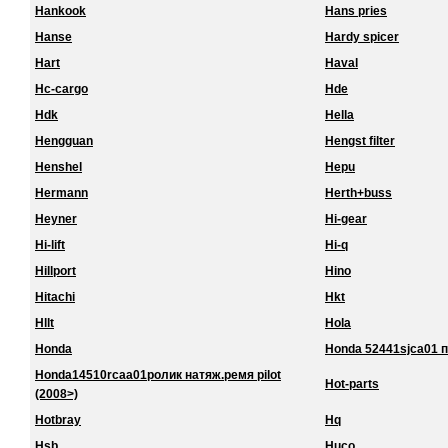
Hankook
Hans pries
Hanse
Hardy spicer
Hart
Haval
Hc-cargo
Hde
Hdk
Hella
Hengguan
Hengst filter
Henshel
Hepu
Hermann
Herth+buss
Heyner
Hi-gear
Hi-lift
Hi-q
Hillport
Hino
Hitachi
Hkt
Hllt
Hola
Honda
Honda 52441sjca01 
Honda14510rcaa01ролик натяж.ремя pilot
Hot-parts
(2008>)
Hotbray
Hq
Hsb
Huco