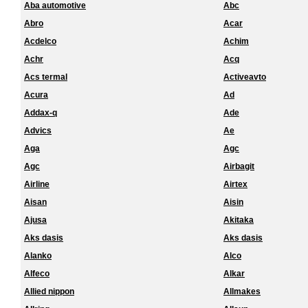
Aba automotive
Abc
Abro
Acar
Acdelco
Achim
Achr
Acq
Acs termal
Activeavto
Acura
Ad
Addax-q
Ade
Advics
Ae
Aga
Agc
Agc
Airbagit
Airline
Airtex
Aisan
Aisin
Ajusa
Akitaka
Aks dasis
Aks dasis
Alanko
Alco
Alfeco
Alkar
Allied nippon
Allmakes