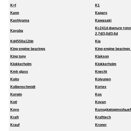
K+f
K1
Kann
Kapars
Kashiyama
Kawasaki
Kc241d фильтр топл
Kayaba
2,7d/3,0d/3,6d
Kd4550a12bb
Kia
King engine bearings
King engine bearings 
King tony
Klakson
Klokkerholm
Klokkerholm
Kmk glass
Knecht
Koito
Koivunen
Kolbenschmidt
Kortex
Korwin
Kos
Kotl
Kovan
Koyo
Koлoдkиtopmoзhыef
Kraft
Krafttech
Krauf
Kroner