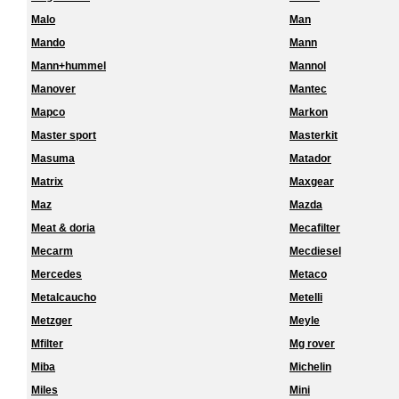
Malo
Man
Mando
Mann
Mann+hummel
Mannol
Manover
Mantec
Mapco
Markon
Master sport
Masterkit
Masuma
Matador
Matrix
Maxgear
Maz
Mazda
Meat & doria
Mecafilter
Mecarm
Mecdiesel
Mercedes
Metaco
Metalcaucho
Metelli
Metzger
Meyle
Mfilter
Mg rover
Miba
Michelin
Miles
Mini