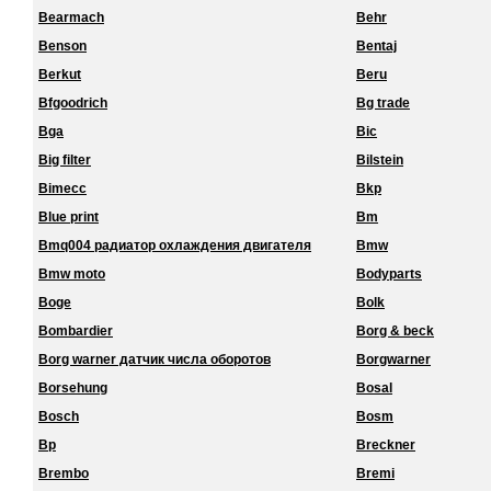
Bearmach
Behr
Benson
Bentaj
Berkut
Beru
Bfgoodrich
Bg trade
Bga
Bic
Big filter
Bilstein
Bimecc
Bkp
Blue print
Bm
Bmq004 радиатор охлаждения двигателя
Bmw
Bmw moto
Bodyparts
Boge
Bolk
Bombardier
Borg & beck
Borg warner датчик числа оборотов
Borgwarner
Borsehung
Bosal
Bosch
Bosm
Bp
Breckner
Brembo
Bremi