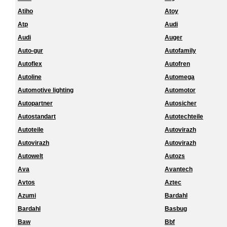
Atiho
Atoy
Atp
Audi
Audi
Auger
Auto-gur
Autofamily
Autoflex
Autofren
Autoline
Automega
Automotive lighting
Automotor
Autopartner
Autosicher
Autostandart
Autotechteile
Autoteile
Autovirazh
Autovirazh
Autovirazh
Autowelt
Autozs
Ava
Avantech
Avtos
Aztec
Azumi
Bardahl
Bardahl
Basbug
Baw
Bbf