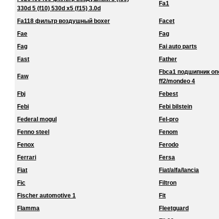
Fa1
330d 5 (f10) 530d x5 (f15) 3.0d
Fa118 фильтр воздушный boxer
Facet
Fae
Fag
Fag
Fai auto parts
Fast
Father
Fbca1 подшипник о
Faw
ff2/mondeo 4
Fbj
Febest
Febi
Febi bilstein
Federal mogul
Fel-pro
Fenno steel
Fenom
Fenox
Ferodo
Ferrari
Fersa
Fiat
Fiat/alfa/lancia
Fic
Filtron
Fischer automotive 1
Fit
Flamma
Fleetguard