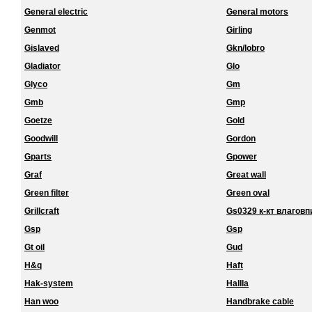
General electric
General motors
Genmot
Girling
Gislaved
Gkn/lobro
Gladiator
Glo
Glyco
Gm
Gmb
Gmp
Goetze
Gold
Goodwill
Gordon
Gparts
Gpower
Graf
Great wall
Green filter
Green oval
Grillcraft
Gs0329 к-кт влагов
Gsp
Gsp
Gt oil
Gud
H&q
Haft
Hak-system
Hallla
Han woo
Handbrake cable