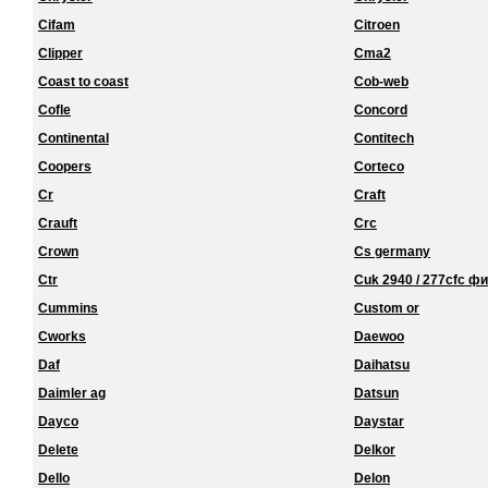
Cifam
Citroen
Clipper
Cma2
Coast to coast
Cob-web
Cofle
Concord
Continental
Contitech
Coopers
Corteco
Cr
Craft
Crauft
Crc
Crown
Cs germany
Ctr
Cuk 2940 / 277cfc ф
Cummins
Custom or
Cworks
Daewoo
Daf
Daihatsu
Daimler ag
Datsun
Dayco
Daystar
Delete
Delkor
Dello
Delon