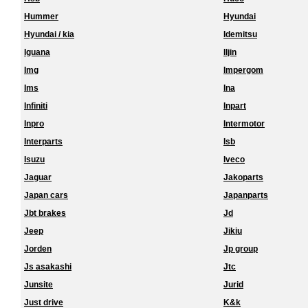
Hummer
Hyundai
Hyundai / kia
Idemitsu
Iguana
Iljin
Img
Impergom
Ims
Ina
Infiniti
Inpart
Inpro
Intermotor
Interparts
Isb
Isuzu
Iveco
Jaguar
Jakoparts
Japan cars
Japanparts
Jbt brakes
Jd
Jeep
Jikiu
Jorden
Jp group
Js asakashi
Jtc
Junsite
Jurid
Just drive
K&k