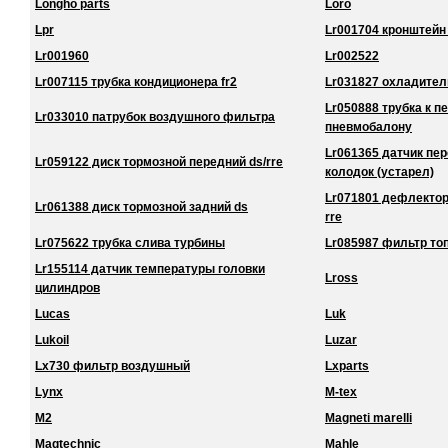
Longho parts
Loro
Lpr
Lr001704 кронштейн
Lr001960
Lr002522
Lr007115 трубка кондиционера fr2
Lr031827 охладител
Lr050888 трубка к 
Lr033010 патрубок воздушного фильтра
пневмобалону
Lr061365 датчик пе
Lr059122 диск тормозной передний ds/rre
колодок (устарел)
Lr071801 дефлектор
Lr061388 диск тормозной задний ds
rre
Lr075622 трубка слива турбины
Lr085987 фильтр то
Lr155114 датчик температуры головки
Lross
цилиндров
Lucas
Luk
Lukoil
Luzar
Lx730 фильтр воздушный
Lxparts
Lynx
M-tex
M2
Magneti marelli
Magtechnic
Mahle