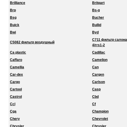
Brilliance
Britpart
Brp
Bs-g
Bsg
Bucher
Buick
Bullid
Bwi
Byd
C711 фильтр салона 
C5082 фильтр воздушный
4/rrs1-2
Ca plastic
Cadillac
Caffaro
Camelion
Camellia
Can
Car-dex
Cargen
Cargo
Carlson
Cartool
Casp
Castrol
Cbd
Ccl
Cf
Cga
Champion
Chery
Chevrolet
Chrysler
Chrysler