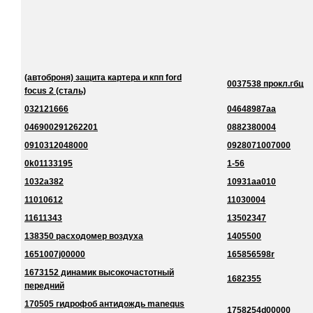
(автоброня) защита картера и кпп ford
0037538 прокл.гбц
focus 2 (сталь)
032121666
04648987aa
046900291262201
0882380004
0910312048000
0928071007000
0k01133195
1-56
1032a382
10931aa010
11010612
11030004
11611343
13502347
138350 расходомер воздуха
1405500
1651007j00000
165856598r
1673152 динамик высокочастотный
1682355
передний
170505 гидрофоб антидождь manequs
1758254d00000