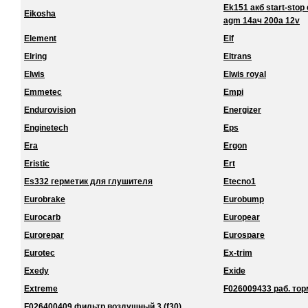
Ek151 акб start-stop 
Eikosha
agm 14ач 200a 12v
Element
Elf
Elring
Eltrans
Elwis
Elwis royal
Emmetec
Empi
Endurovision
Energizer
Enginetech
Eps
Era
Ergon
Eristic
Ert
Es332 герметик для глушителя
Etecno1
Eurobrake
Eurobump
Eurocarb
Europear
Eurorepar
Eurospare
Eurotec
Ex-trim
Exedy
Exide
Extreme
F026009433 раб. торм
F026400409 фильтр воздушный 3 (f30)