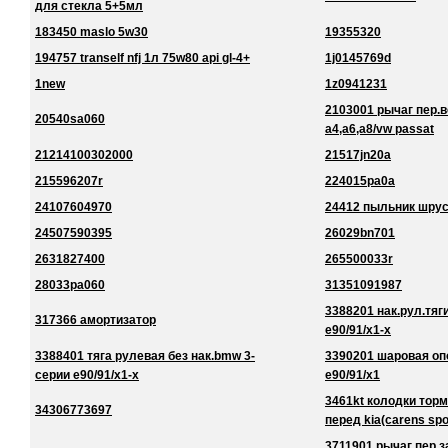
для стекла 5+5мл
183450 maslo 5w30
19355320
194757 tranself nfj 1л 75w80 api gl-4+
1j0145769d
1new
1z0941231
2103001 рычаг пер.в
20540sa060
a4,a6,a8/vw passat
21214100302000
21517jn20a
215596207r
224015pa0a
24107604970
24412 пыльник шру
24507590395
26029bn701
2631827400
265500033r
28033pa060
31351091987
3388201 нак.рул.тяг
317366 амортизатор
e90/91/x1-x
3388401 тяга рулевая без нак.bmw 3-
3390201 шаровая оп
серии e90/91/x1-x
e90/91/x1
3461kt колодки торм
34306773697
перед kia(carens spo
3711901 рычаг пер.