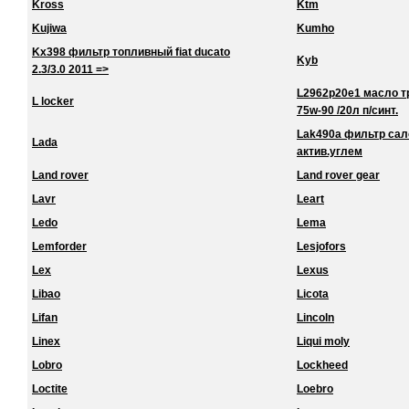
Kross
Ktm
Kujiwa
Kumho
Kx398 фильтр топливный fiat ducato
Kyb
2.3/3.0 2011 =>
L2962p20e1 масло тра
L locker
75w-90 /20л п/синт.
Lak490a фильтр сало
Lada
актив.углем
Land rover
Land rover gear
Lavr
Leart
Ledo
Lema
Lemforder
Lesjofors
Lex
Lexus
Libao
Licota
Lifan
Lincoln
Linex
Liqui moly
Lobro
Lockheed
Loctite
Loebro