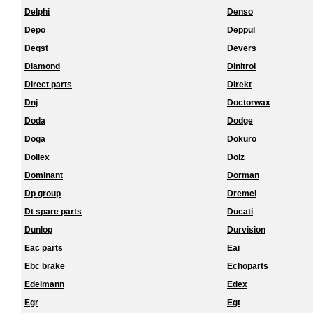
Delphi
Denso
Depo
Deppul
Deqst
Devers
Diamond
Dinitrol
Direct parts
Direkt
Dnj
Doctorwax
Doda
Dodge
Doga
Dokuro
Dollex
Dolz
Dominant
Dorman
Dp group
Dremel
Dt spare parts
Ducati
Dunlop
Durvision
Eac parts
Eai
Ebc brake
Echoparts
Edelmann
Edex
Egr
Egt