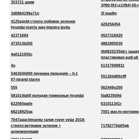
353721 шкив
3(f90,f91),x1(f84) 05=
3d0864199a71n
3f quality
4125agsbl стекло лобовое зеленое
420256454
hyundai matrix wag /elantra lavita
42371694
4527316020
473513b200
4881805030
4h0825235jdcr защи
4a0121055c
пластиковая audi a8
4u
51317008911
546304h000 пружина передняя -- h-1
551304d00xfff
07-/grand starex
555
562449x200
581014la00 колодки тормозные hyundai
5ja823509d
622565pa0e
631011341r
68218925ga
7001 масло моторно
7047agachmuvwz range rover velar 2018-
стекло ветровое зеленое +
7178277kb05pk
шумоизоляция