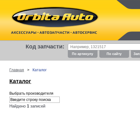
Код запчасти:
По артикулу
По cайту
Зап
Главная
>
Каталог
Каталог
Выбрать производителя
Найдено
1
записей