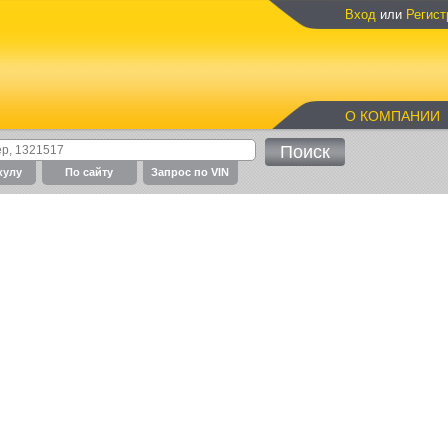
Вход
или
Регист
О КОМПАНИИ
кулу
По cайту
Запрос по VIN