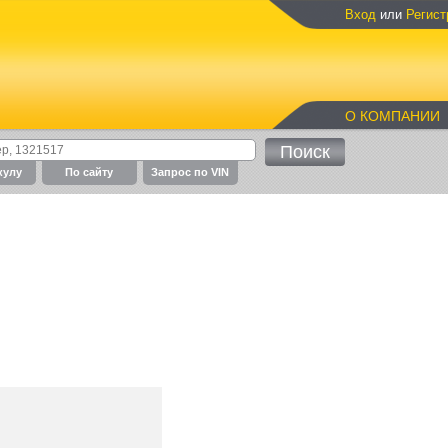
Вход
или
Регист
О КОМПАНИИ
кулу
По cайту
Запрос по VIN