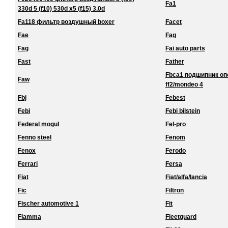
Fa1
330d 5 (f10) 530d x5 (f15) 3.0d
Fa118 фильтр воздушный boxer
Facet
Fae
Fag
Fag
Fai auto parts
Fast
Father
Fbca1 подшипник о
Faw
ff2/mondeo 4
Fbj
Febest
Febi
Febi bilstein
Federal mogul
Fel-pro
Fenno steel
Fenom
Fenox
Ferodo
Ferrari
Fersa
Fiat
Fiat/alfa/lancia
Fic
Filtron
Fischer automotive 1
Fit
Flamma
Fleetguard