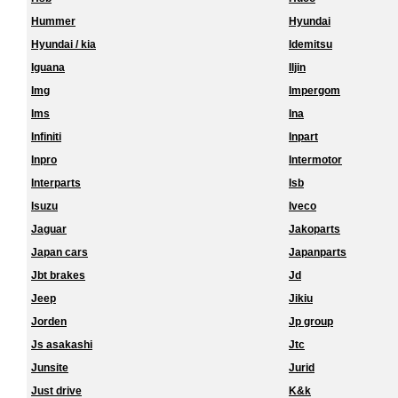
Hummer
Hyundai
Hyundai / kia
Idemitsu
Iguana
Iljin
Img
Impergom
Ims
Ina
Infiniti
Inpart
Inpro
Intermotor
Interparts
Isb
Isuzu
Iveco
Jaguar
Jakoparts
Japan cars
Japanparts
Jbt brakes
Jd
Jeep
Jikiu
Jorden
Jp group
Js asakashi
Jtc
Junsite
Jurid
Just drive
K&k