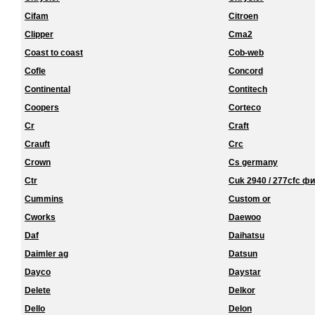
Cifam
Citroen
Clipper
Cma2
Coast to coast
Cob-web
Cofle
Concord
Continental
Contitech
Coopers
Corteco
Cr
Craft
Crauft
Crc
Crown
Cs germany
Ctr
Cuk 2940 / 277cfc ф
Cummins
Custom or
Cworks
Daewoo
Daf
Daihatsu
Daimler ag
Datsun
Dayco
Daystar
Delete
Delkor
Dello
Delon