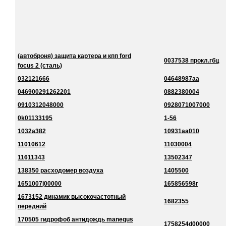
(автоброня) защита картера и кпп ford
0037538 прокл.гбц
focus 2 (сталь)
032121666
04648987aa
046900291262201
0882380004
0910312048000
0928071007000
0k01133195
1-56
1032a382
10931aa010
11010612
11030004
11611343
13502347
138350 расходомер воздуха
1405500
1651007j00000
165856598r
1673152 динамик высокочастотный
1682355
передний
170505 гидрофоб антидождь manequs
1758254d00000