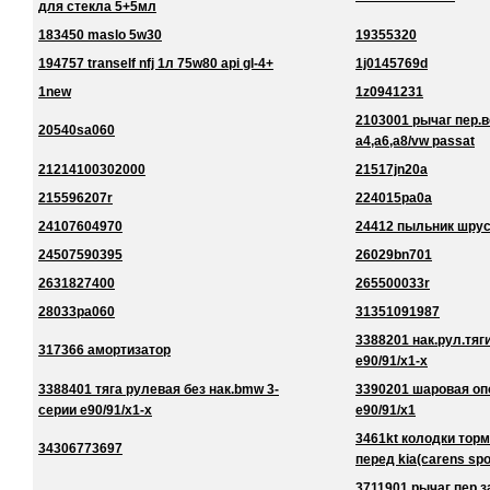
для стекла 5+5мл
183450 maslo 5w30
19355320
194757 tranself nfj 1л 75w80 api gl-4+
1j0145769d
1new
1z0941231
2103001 рычаг пер.в
20540sa060
a4,a6,a8/vw passat
21214100302000
21517jn20a
215596207r
224015pa0a
24107604970
24412 пыльник шру
24507590395
26029bn701
2631827400
265500033r
28033pa060
31351091987
3388201 нак.рул.тяг
317366 амортизатор
e90/91/x1-x
3388401 тяга рулевая без нак.bmw 3-
3390201 шаровая оп
серии e90/91/x1-x
e90/91/x1
3461kt колодки торм
34306773697
перед kia(carens spo
3711901 рычаг пер.