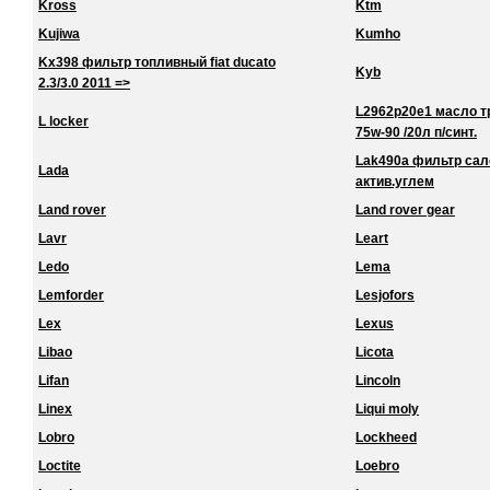
Kross
Ktm
Kujiwa
Kumho
Kx398 фильтр топливный fiat ducato
Kyb
2.3/3.0 2011 =>
L2962p20e1 масло тра
L locker
75w-90 /20л п/синт.
Lak490a фильтр сало
Lada
актив.углем
Land rover
Land rover gear
Lavr
Leart
Ledo
Lema
Lemforder
Lesjofors
Lex
Lexus
Libao
Licota
Lifan
Lincoln
Linex
Liqui moly
Lobro
Lockheed
Loctite
Loebro