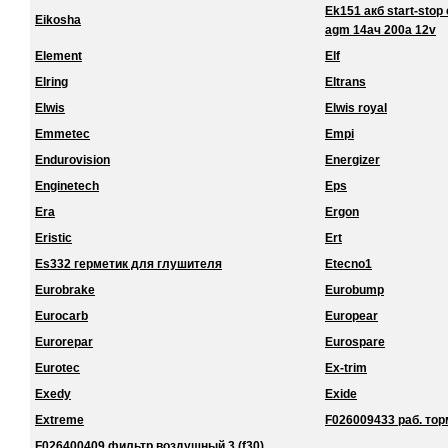
Ek151 акб start-stop 
Eikosha
agm 14ач 200a 12v
Element
Elf
Elring
Eltrans
Elwis
Elwis royal
Emmetec
Empi
Endurovision
Energizer
Enginetech
Eps
Era
Ergon
Eristic
Ert
Es332 герметик для глушителя
Etecno1
Eurobrake
Eurobump
Eurocarb
Europear
Eurorepar
Eurospare
Eurotec
Ex-trim
Exedy
Exide
Extreme
F026009433 раб. торм
F026400409 фильтр воздушный 3 (f30)