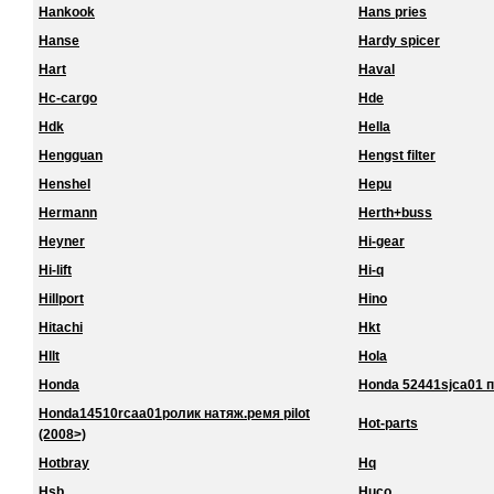
Hankook
Hans pries
Hanse
Hardy spicer
Hart
Haval
Hc-cargo
Hde
Hdk
Hella
Hengguan
Hengst filter
Henshel
Hepu
Hermann
Herth+buss
Heyner
Hi-gear
Hi-lift
Hi-q
Hillport
Hino
Hitachi
Hkt
Hllt
Hola
Honda
Honda 52441sjca01 
Honda14510rcaa01ролик натяж.ремя pilot
Hot-parts
(2008>)
Hotbray
Hq
Hsb
Huco