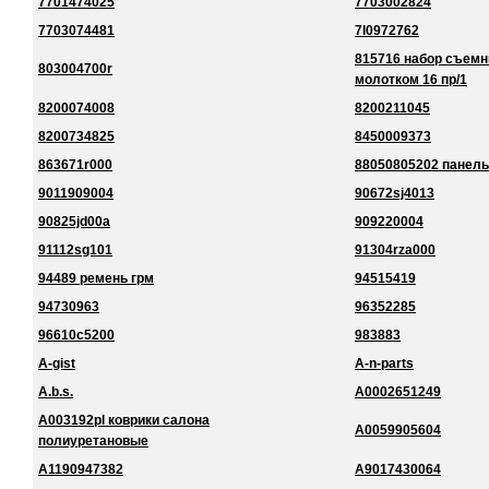
7701474025
7703002824
7703074481
7l0972762
815716 набор съемн
803004700r
молотком 16 пр/1
8200074008
8200211045
8200734825
8450009373
863671r000
88050805202 панель
9011909004
90672sj4013
90825jd00a
909220004
91112sg101
91304rza000
94489 ремень грм
94515419
94730963
96352285
96610c5200
983883
A-gist
A-n-parts
A.b.s.
A0002651249
A003192pl коврики салона
A0059905604
полиуретановые
A1190947382
A9017430064