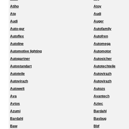
Atiho
Atoy
Atp
Audi
Audi
Auger
Auto-gur
Autofamily
Autoflex
Autofren
Autoline
Automega
Automotive lighting
Automotor
Autopartner
Autosicher
Autostandart
Autotechteile
Autoteile
Autovirazh
Autovirazh
Autovirazh
Autowelt
Autozs
Ava
Avantech
Avtos
Aztec
Azumi
Bardahl
Bardahl
Basbug
Baw
Bbf