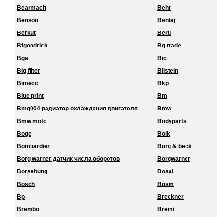
Bearmach
Behr
Benson
Bentaj
Berkut
Beru
Bfgoodrich
Bg trade
Bga
Bic
Big filter
Bilstein
Bimecc
Bkp
Blue print
Bm
Bmq004 радиатор охлаждения двигателя
Bmw
Bmw moto
Bodyparts
Boge
Bolk
Bombardier
Borg & beck
Borg warner датчик числа оборотов
Borgwarner
Borsehung
Bosal
Bosch
Bosm
Bp
Breckner
Brembo
Bremi