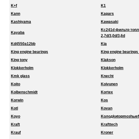
K+f
K1
Kann
Kapars
Kashiyama
Kawasaki
Kc241d фильтр топл
Kayaba
2,7d/3,0d/3,6d
Kd4550a12bb
Kia
King engine bearings
King engine bearings 
King tony
Klakson
Klokkerholm
Klokkerholm
Kmk glass
Knecht
Koito
Koivunen
Kolbenschmidt
Kortex
Korwin
Kos
Kotl
Kovan
Koyo
Koлoдkиtopmoзhыef
Kraft
Krafttech
Krauf
Kroner