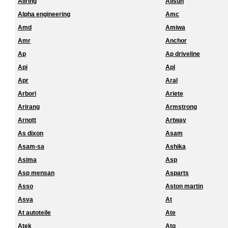
Allring
Allsun
Alpha engineering
Amc
Amd
Amiwa
Amr
Anchor
Ap
Ap driveline
Api
Apl
Apr
Aral
Arbori
Ariete
Arirang
Armstrong
Arnott
Artway
As dixon
Asam
Asam-sa
Ashika
Asima
Asp
Asp mensan
Asparts
Asso
Aston martin
Asva
At
At autoteile
Ate
Atek
Atg