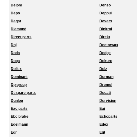
Delphi
Denso
Depo
Deppul
Deqst
Devers
Diamond
Dinitrol
Direct parts
Direkt
Dnj
Doctorwax
Doda
Dodge
Doga
Dokuro
Dollex
Dolz
Dominant
Dorman
Dp group
Dremel
Dt spare parts
Ducati
Dunlop
Durvision
Eac parts
Eai
Ebc brake
Echoparts
Edelmann
Edex
Egr
Egt