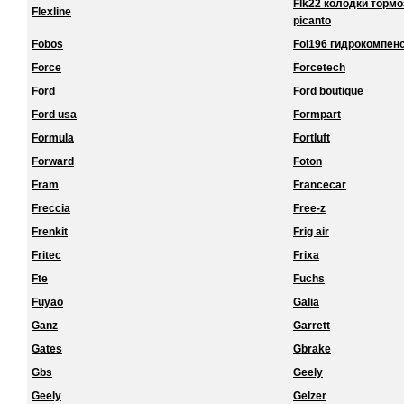
Flk22 колодки торм
Flexline
picanto
Fobos
Fol196 гидрокомпенс
Force
Forcetech
Ford
Ford boutique
Ford usa
Formpart
Formula
Fortluft
Forward
Foton
Fram
Francecar
Freccia
Free-z
Frenkit
Frig air
Fritec
Frixa
Fte
Fuchs
Fuyao
Galia
Ganz
Garrett
Gates
Gbrake
Gbs
Geely
Geely
Gelzer