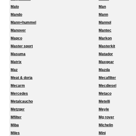
Malo
Man
Mando
Mann
Mann+hummel
Mannol
Manover
Mantec
Mapco
Markon
Master sport
Masterkit
Masuma
Matador
Matrix
Maxgear
Maz
Mazda
Meat & doria
Mecafilter
Mecarm
Mecdiesel
Mercedes
Metaco
Metalcaucho
Metelli
Metzger
Meyle
Mfilter
Mg rover
Miba
Michelin
Miles
Mini