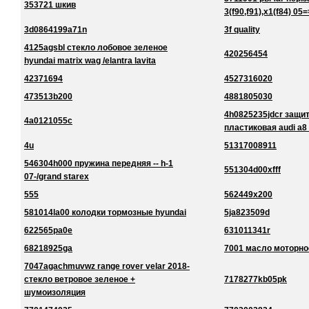
353721 шкив
3(f90,f91),x1(f84) 05=
3d0864199a71n
3f quality
4125agsbl стекло лобовое зеленое
420256454
hyundai matrix wag /elantra lavita
42371694
4527316020
473513b200
4881805030
4h0825235jdcr защи
4a0121055c
пластиковая audi a8
4u
51317008911
546304h000 пружина передняя -- h-1
551304d00xfff
07-/grand starex
555
562449x200
581014la00 колодки тормозные hyundai
5ja823509d
622565pa0e
631011341r
68218925ga
7001 масло моторно
7047agachmuvwz range rover velar 2018-
стекло ветровое зеленое +
7178277kb05pk
шумоизоляция