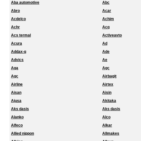
Aba automotive
Abc
Abro
Acar
Acdelco
Achim
Achr
Acq
Acs termal
Activeavto
Acura
Ad
Addax-q
Ade
Advics
Ae
Aga
Agc
Agc
Airbagit
Airline
Airtex
Aisan
Aisin
Ajusa
Akitaka
Aks dasis
Aks dasis
Alanko
Alco
Alfeco
Alkar
Allied nippon
Allmakes