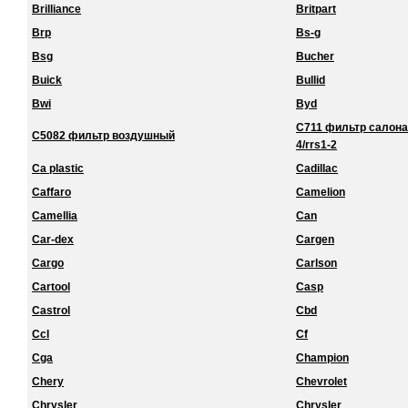
Brilliance
Britpart
Brp
Bs-g
Bsg
Bucher
Buick
Bullid
Bwi
Byd
C711 фильтр салона 
C5082 фильтр воздушный
4/rrs1-2
Ca plastic
Cadillac
Caffaro
Camelion
Camellia
Can
Car-dex
Cargen
Cargo
Carlson
Cartool
Casp
Castrol
Cbd
Ccl
Cf
Cga
Champion
Chery
Chevrolet
Chrysler
Chrysler