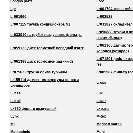
Longho parts
Loro
Lpr
Lr001704 кронштейн
Lr001960
Lr002522
Lr007115 трубка кондиционера fr2
Lr031827 охладител
Lr050888 трубка к 
Lr033010 патрубок воздушного фильтра
пневмобалону
Lr061365 датчик пе
Lr059122 диск тормозной передний ds/rre
колодок (устарел)
Lr071801 дефлектор
Lr061388 диск тормозной задний ds
rre
Lr075622 трубка слива турбины
Lr085987 фильтр то
Lr155114 датчик температуры головки
Lross
цилиндров
Lucas
Luk
Lukoil
Luzar
Lx730 фильтр воздушный
Lxparts
Lynx
M-tex
M2
Magneti marelli
Magtechnic
Mahle