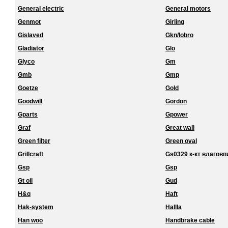
General electric
General motors
Genmot
Girling
Gislaved
Gkn/lobro
Gladiator
Glo
Glyco
Gm
Gmb
Gmp
Goetze
Gold
Goodwill
Gordon
Gparts
Gpower
Graf
Great wall
Green filter
Green oval
Grillcraft
Gs0329 к-кт влагов
Gsp
Gsp
Gt oil
Gud
H&q
Haft
Hak-system
Hallla
Han woo
Handbrake cable