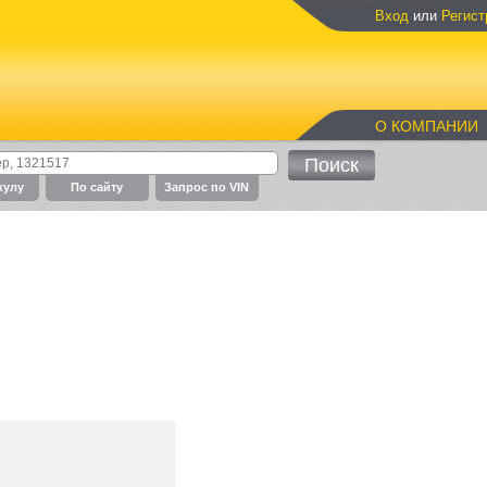
Вход
или
Регист
О КОМПАНИИ
кулу
По cайту
Запрос по VIN