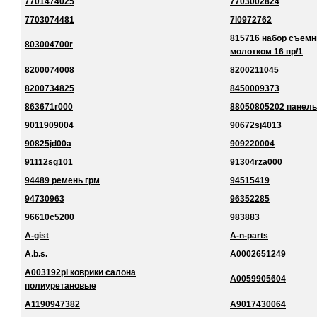
7701474025
7703002824
7703074481
7l0972762
815716 набор съемн
803004700r
молотком 16 пр/1
8200074008
8200211045
8200734825
8450009373
863671r000
88050805202 панель
9011909004
90672sj4013
90825jd00a
909220004
91112sg101
91304rza000
94489 ремень грм
94515419
94730963
96352285
96610c5200
983883
A-gist
A-n-parts
A.b.s.
A0002651249
A003192pl коврики салона
A0059905604
полиуретановые
A1190947382
A9017430064