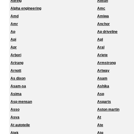
Allring
Allsun
Alpha engineering
Amc
Amd
Amiwa
Amr
Anchor
Ap
Ap driveline
Api
Apl
Apr
Aral
Arbori
Ariete
Arirang
Armstrong
Arnott
Artway
As dixon
Asam
Asam-sa
Ashika
Asima
Asp
Asp mensan
Asparts
Asso
Aston martin
Asva
At
At autoteile
Ate
Atek
Atg