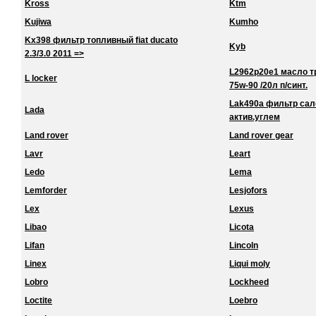
Kross
Ktm
Kujiwa
Kumho
Kx398 фильтр топливный fiat ducato
Kyb
2.3/3.0 2011 =>
L2962p20e1 масло тра
L locker
75w-90 /20л п/синт.
Lak490a фильтр сало
Lada
актив.углем
Land rover
Land rover gear
Lavr
Leart
Ledo
Lema
Lemforder
Lesjofors
Lex
Lexus
Libao
Licota
Lifan
Lincoln
Linex
Liqui moly
Lobro
Lockheed
Loctite
Loebro