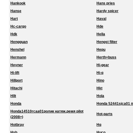
Hankook
Hans pries
Hanse
Hardy spicer
Hart
Haval
Hc-cargo
Hde
Hdk
Hella
Hengguan
Hengst filter
Henshel
Hepu
Hermann
Herth+buss
Heyner
Hi-gear
Hi-lift
Hi-q
Hillport
Hino
Hitachi
Hkt
Hllt
Hola
Honda
Honda 52441sjca01 
Honda14510rcaa01ролик натяж.ремя pilot
Hot-parts
(2008>)
Hotbray
Hq
Hsb
Huco