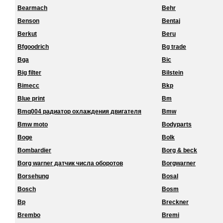
Bearmach
Behr
Benson
Bentaj
Berkut
Beru
Bfgoodrich
Bg trade
Bga
Bic
Big filter
Bilstein
Bimecc
Bkp
Blue print
Bm
Bmq004 радиатор охлаждения двигателя
Bmw
Bmw moto
Bodyparts
Boge
Bolk
Bombardier
Borg & beck
Borg warner датчик числа оборотов
Borgwarner
Borsehung
Bosal
Bosch
Bosm
Bp
Breckner
Brembo
Bremi