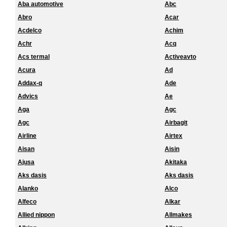
Aba automotive
Abc
Abro
Acar
Acdelco
Achim
Achr
Acq
Acs termal
Activeavto
Acura
Ad
Addax-q
Ade
Advics
Ae
Aga
Agc
Agc
Airbagit
Airline
Airtex
Aisan
Aisin
Ajusa
Akitaka
Aks dasis
Aks dasis
Alanko
Alco
Alfeco
Alkar
Allied nippon
Allmakes