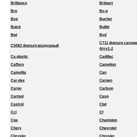
Brilliance
Britpart
Brp
Bs-g
Bsg
Bucher
Buick
Bullid
Bwi
Byd
C711 фильтр салона 
C5082 фильтр воздушный
4/rrs1-2
Ca plastic
Cadillac
Caffaro
Camelion
Camellia
Can
Car-dex
Cargen
Cargo
Carlson
Cartool
Casp
Castrol
Cbd
Ccl
Cf
Cga
Champion
Chery
Chevrolet
Chrysler
Chrysler