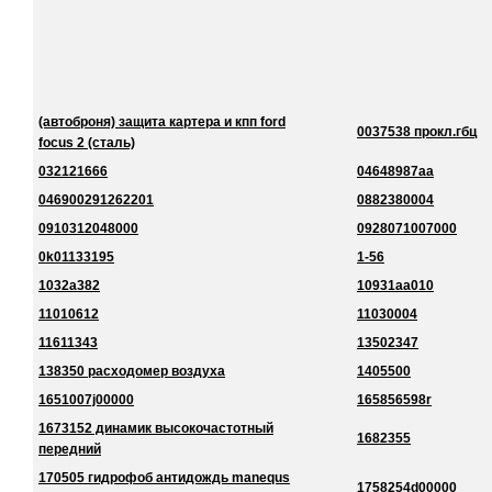
(автоброня) защита картера и кпп ford
0037538 прокл.гбц
focus 2 (сталь)
032121666
04648987aa
046900291262201
0882380004
0910312048000
0928071007000
0k01133195
1-56
1032a382
10931aa010
11010612
11030004
11611343
13502347
138350 расходомер воздуха
1405500
1651007j00000
165856598r
1673152 динамик высокочастотный
1682355
передний
170505 гидрофоб антидождь manequs
1758254d00000