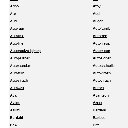
Atiho
Atoy
Atp
Audi
Audi
Auger
Auto-gur
Autofamily
Autoflex
Autofren
Autoline
Automega
Automotive lighting
Automotor
Autopartner
Autosicher
Autostandart
Autotechteile
Autoteile
Autovirazh
Autovirazh
Autovirazh
Autowelt
Autozs
Ava
Avantech
Avtos
Aztec
Azumi
Bardahl
Bardahl
Basbug
Baw
Bbf