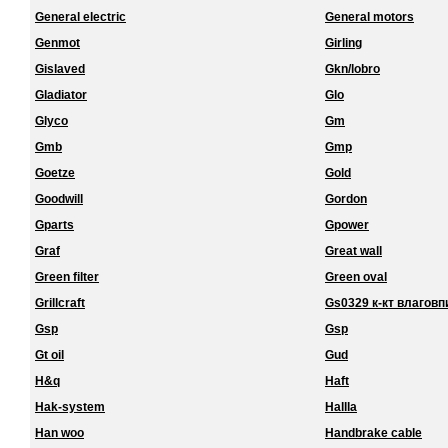
General electric
General motors
Genmot
Girling
Gislaved
Gkn/lobro
Gladiator
Glo
Glyco
Gm
Gmb
Gmp
Goetze
Gold
Goodwill
Gordon
Gparts
Gpower
Graf
Great wall
Green filter
Green oval
Grillcraft
Gs0329 к-кт влагов
Gsp
Gsp
Gt oil
Gud
H&q
Haft
Hak-system
Hallla
Han woo
Handbrake cable