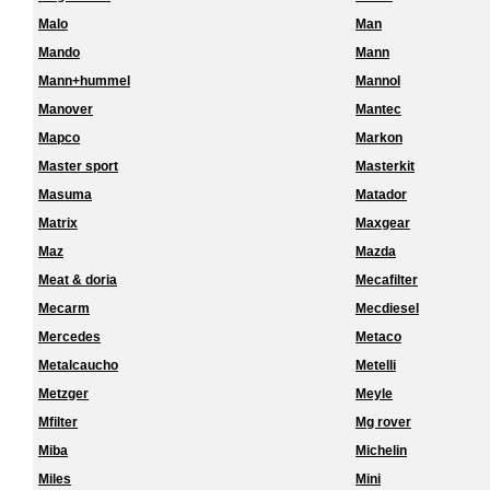
Malo
Man
Mando
Mann
Mann+hummel
Mannol
Manover
Mantec
Mapco
Markon
Master sport
Masterkit
Masuma
Matador
Matrix
Maxgear
Maz
Mazda
Meat & doria
Mecafilter
Mecarm
Mecdiesel
Mercedes
Metaco
Metalcaucho
Metelli
Metzger
Meyle
Mfilter
Mg rover
Miba
Michelin
Miles
Mini