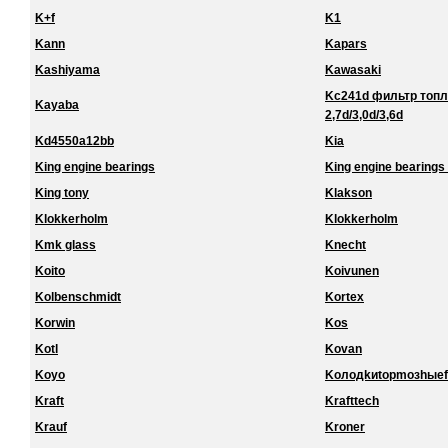
K+f
K1
Kann
Kapars
Kashiyama
Kawasaki
Kc241d фильтр топл
Kayaba
2,7d/3,0d/3,6d
Kd4550a12bb
Kia
King engine bearings
King engine bearings 
King tony
Klakson
Klokkerholm
Klokkerholm
Kmk glass
Knecht
Koito
Koivunen
Kolbenschmidt
Kortex
Korwin
Kos
Kotl
Kovan
Koyo
Koлoдkиtopmoзhыef
Kraft
Krafttech
Krauf
Kroner