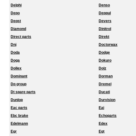
Delphi
Denso
Depo
Deppul
Deqst
Devers
Diamond
Dinitrol
Direct parts
Direkt
Dnj
Doctorwax
Doda
Dodge
Doga
Dokuro
Dollex
Dolz
Dominant
Dorman
Dp group
Dremel
Dt spare parts
Ducati
Dunlop
Durvision
Eac parts
Eai
Ebc brake
Echoparts
Edelmann
Edex
Egr
Egt