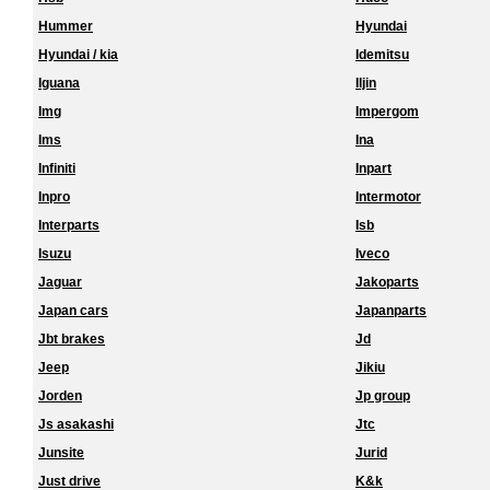
Hummer
Hyundai
Hyundai / kia
Idemitsu
Iguana
Iljin
Img
Impergom
Ims
Ina
Infiniti
Inpart
Inpro
Intermotor
Interparts
Isb
Isuzu
Iveco
Jaguar
Jakoparts
Japan cars
Japanparts
Jbt brakes
Jd
Jeep
Jikiu
Jorden
Jp group
Js asakashi
Jtc
Junsite
Jurid
Just drive
K&k