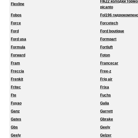
Flk22 колодки торм
Flexline
picanto
Fobos
Fol196 гидрокомпенс
Force
Forcetech
Ford
Ford boutique
Ford usa
Formpart
Formula
Fortluft
Forward
Foton
Fram
Francecar
Freccia
Free-z
Frenkit
Frig air
Fritec
Frixa
Fte
Fuchs
Fuyao
Galia
Ganz
Garrett
Gates
Gbrake
Gbs
Geely
Geely
Gelzer