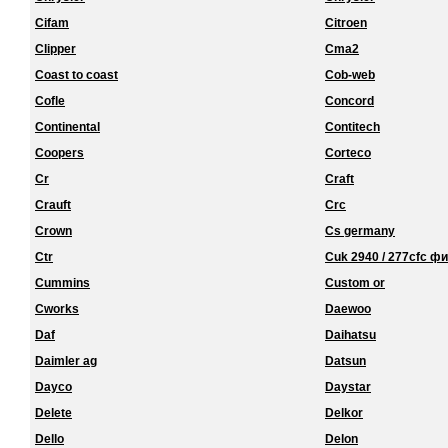
Cifam
Citroen
Clipper
Cma2
Coast to coast
Cob-web
Cofle
Concord
Continental
Contitech
Coopers
Corteco
Cr
Craft
Crauft
Crc
Crown
Cs germany
Ctr
Cuk 2940 / 277cfc ф
Cummins
Custom or
Cworks
Daewoo
Daf
Daihatsu
Daimler ag
Datsun
Dayco
Daystar
Delete
Delkor
Dello
Delon