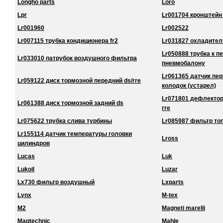
Longho parts
Loro
Lpr
Lr001704 кронштейн
Lr001960
Lr002522
Lr007115 трубка кондиционера fr2
Lr031827 охладител
Lr050888 трубка к 
Lr033010 патрубок воздушного фильтра
пневмобалону
Lr061365 датчик пе
Lr059122 диск тормозной передний ds/rre
колодок (устарел)
Lr071801 дефлектор
Lr061388 диск тормозной задний ds
rre
Lr075622 трубка слива турбины
Lr085987 фильтр то
Lr155114 датчик температуры головки
Lross
цилиндров
Lucas
Luk
Lukoil
Luzar
Lx730 фильтр воздушный
Lxparts
Lynx
M-tex
M2
Magneti marelli
Magtechnic
Mahle