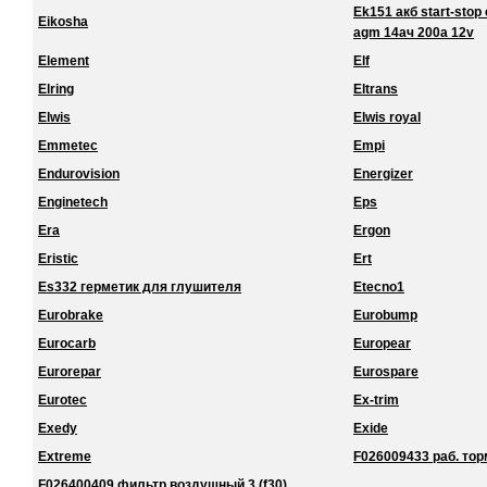
Ek151 акб start-stop 
Eikosha
agm 14ач 200a 12v
Element
Elf
Elring
Eltrans
Elwis
Elwis royal
Emmetec
Empi
Endurovision
Energizer
Enginetech
Eps
Era
Ergon
Eristic
Ert
Es332 герметик для глушителя
Etecno1
Eurobrake
Eurobump
Eurocarb
Europear
Eurorepar
Eurospare
Eurotec
Ex-trim
Exedy
Exide
Extreme
F026009433 раб. торм
F026400409 фильтр воздушный 3 (f30)