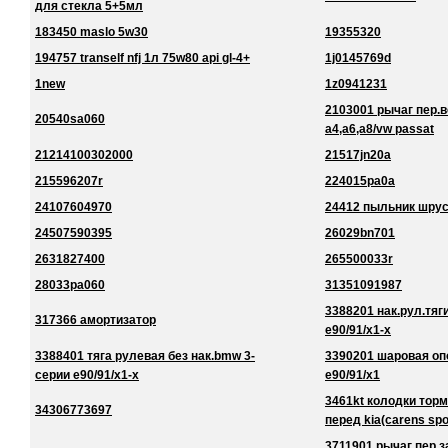
для стекла 5+5мл
183450 maslo 5w30
19355320
194757 tranself nfj 1л 75w80 api gl-4+
1j0145769d
1new
1z0941231
2103001 рычаг пер.в
20540sa060
a4,a6,a8/vw passat
21214100302000
21517jn20a
215596207r
224015pa0a
24107604970
24412 пыльник шру
24507590395
26029bn701
2631827400
265500033r
28033pa060
31351091987
3388201 нак.рул.тяг
317366 амортизатор
e90/91/x1-x
3388401 тяга рулевая без нак.bmw 3-
3390201 шаровая оп
серии e90/91/x1-x
e90/91/x1
3461kt колодки торм
34306773697
перед kia(carens spo
3711901 рычаг пер.