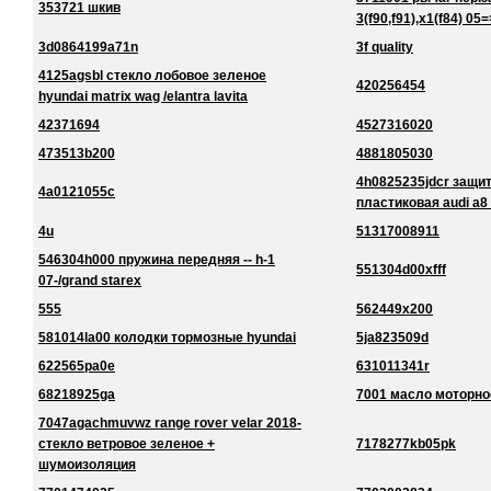
353721 шкив
3(f90,f91),x1(f84) 05=
3d0864199a71n
3f quality
4125agsbl стекло лобовое зеленое
420256454
hyundai matrix wag /elantra lavita
42371694
4527316020
473513b200
4881805030
4h0825235jdcr защи
4a0121055c
пластиковая audi a8
4u
51317008911
546304h000 пружина передняя -- h-1
551304d00xfff
07-/grand starex
555
562449x200
581014la00 колодки тормозные hyundai
5ja823509d
622565pa0e
631011341r
68218925ga
7001 масло моторно
7047agachmuvwz range rover velar 2018-
стекло ветровое зеленое +
7178277kb05pk
шумоизоляция