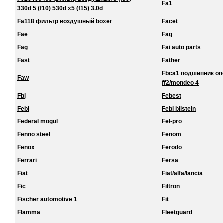
Fa1
330d 5 (f10) 530d x5 (f15) 3.0d
Fa118 фильтр воздушный boxer
Facet
Fae
Fag
Fag
Fai auto parts
Fast
Father
Fbca1 подшипник о
Faw
ff2/mondeo 4
Fbj
Febest
Febi
Febi bilstein
Federal mogul
Fel-pro
Fenno steel
Fenom
Fenox
Ferodo
Ferrari
Fersa
Fiat
Fiat/alfa/lancia
Fic
Filtron
Fischer automotive 1
Fit
Flamma
Fleetguard