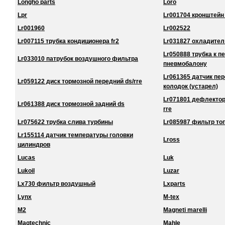
Longho parts
Loro
Lpr
Lr001704 кронштейн
Lr001960
Lr002522
Lr007115 трубка кондиционера fr2
Lr031827 охладител
Lr050888 трубка к 
Lr033010 патрубок воздушного фильтра
пневмобалону
Lr061365 датчик пе
Lr059122 диск тормозной передний ds/rre
колодок (устарел)
Lr071801 дефлектор
Lr061388 диск тормозной задний ds
rre
Lr075622 трубка слива турбины
Lr085987 фильтр то
Lr155114 датчик температуры головки
Lross
цилиндров
Lucas
Luk
Lukoil
Luzar
Lx730 фильтр воздушный
Lxparts
Lynx
M-tex
M2
Magneti marelli
Magtechnic
Mahle