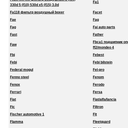
Fa1
330d 5 (f10) 530d x5 (f15) 3.0d
Fa118 фильтр воздушный boxer
Facet
Fae
Fag
Fag
Fai auto parts
Fast
Father
Fbca1 подшипник о
Faw
ff2/mondeo 4
Fbj
Febest
Febi
Febi bilstein
Federal mogul
Fel-pro
Fenno steel
Fenom
Fenox
Ferodo
Ferrari
Fersa
Fiat
Fiat/alfa/lancia
Fic
Filtron
Fischer automotive 1
Fit
Flamma
Fleetguard