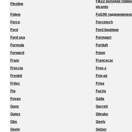
Flk22 колодки торм
Flexline
picanto
Fobos
Fol196 гидрокомпенс
Force
Forcetech
Ford
Ford boutique
Ford usa
Formpart
Formula
Fortluft
Forward
Foton
Fram
Francecar
Freccia
Free-z
Frenkit
Frig air
Fritec
Frixa
Fte
Fuchs
Fuyao
Galia
Ganz
Garrett
Gates
Gbrake
Gbs
Geely
Geely
Gelzer