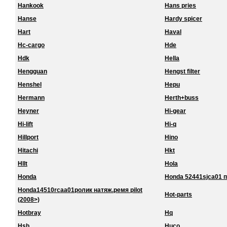
Hankook
Hans pries
Hanse
Hardy spicer
Hart
Haval
Hc-cargo
Hde
Hdk
Hella
Hengguan
Hengst filter
Henshel
Hepu
Hermann
Herth+buss
Heyner
Hi-gear
Hi-lift
Hi-q
Hillport
Hino
Hitachi
Hkt
Hllt
Hola
Honda
Honda 52441sjca01 
Honda14510rcaa01ролик натяж.ремя pilot
Hot-parts
(2008>)
Hotbray
Hq
Hsb
Huco