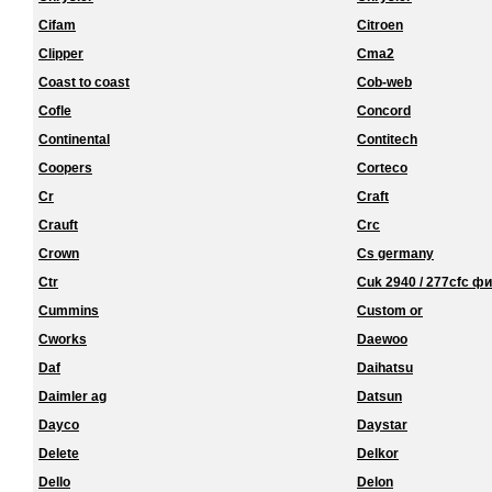
Cifam
Citroen
Clipper
Cma2
Coast to coast
Cob-web
Cofle
Concord
Continental
Contitech
Coopers
Corteco
Cr
Craft
Crauft
Crc
Crown
Cs germany
Ctr
Cuk 2940 / 277cfc ф
Cummins
Custom or
Cworks
Daewoo
Daf
Daihatsu
Daimler ag
Datsun
Dayco
Daystar
Delete
Delkor
Dello
Delon