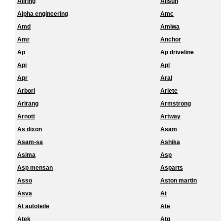
Allring
Allsun
Alpha engineering
Amc
Amd
Amiwa
Amr
Anchor
Ap
Ap driveline
Api
Apl
Apr
Aral
Arbori
Ariete
Arirang
Armstrong
Arnott
Artway
As dixon
Asam
Asam-sa
Ashika
Asima
Asp
Asp mensan
Asparts
Asso
Aston martin
Asva
At
At autoteile
Ate
Atek
Atg