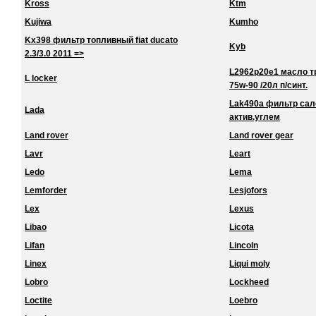
Kross
Ktm
Kujiwa
Kumho
Kx398 фильтр топливный fiat ducato
Kyb
2.3/3.0 2011 =>
L2962p20e1 масло тра
L locker
75w-90 /20л п/синт.
Lak490a фильтр сало
Lada
актив.углем
Land rover
Land rover gear
Lavr
Leart
Ledo
Lema
Lemforder
Lesjofors
Lex
Lexus
Libao
Licota
Lifan
Lincoln
Linex
Liqui moly
Lobro
Lockheed
Loctite
Loebro