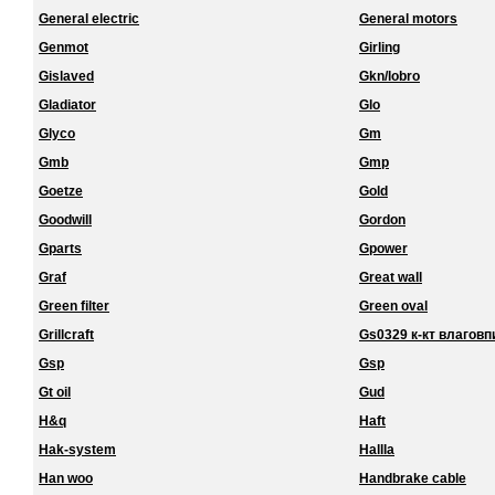
General electric
General motors
Genmot
Girling
Gislaved
Gkn/lobro
Gladiator
Glo
Glyco
Gm
Gmb
Gmp
Goetze
Gold
Goodwill
Gordon
Gparts
Gpower
Graf
Great wall
Green filter
Green oval
Grillcraft
Gs0329 к-кт влагов
Gsp
Gsp
Gt oil
Gud
H&q
Haft
Hak-system
Hallla
Han woo
Handbrake cable