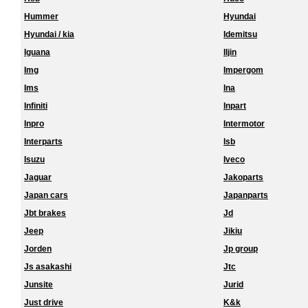
Hummer
Hyundai
Hyundai / kia
Idemitsu
Iguana
Iljin
Img
Impergom
Ims
Ina
Infiniti
Inpart
Inpro
Intermotor
Interparts
Isb
Isuzu
Iveco
Jaguar
Jakoparts
Japan cars
Japanparts
Jbt brakes
Jd
Jeep
Jikiu
Jorden
Jp group
Js asakashi
Jtc
Junsite
Jurid
Just drive
K&k