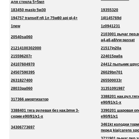
для стекла 5+5мл
183450 maslo 5w30
19355320
194757 tranself nfj 1л 75w80 api gl-4+
1j0145769d
1new
1z0941231
2103001 рычаг пер.в
20540sa060
a4,a6,a8/vw passat
21214100302000
21517jn20a
215596207r
224015pa0a
24107604970
24412 пыльник шру
24507590395
26029bn701
2631827400
265500033r
28033pa060
31351091987
3388201 нак.рул.тяг
317366 амортизатор
e90/91/x1-x
3388401 тяга рулевая без нак.bmw 3-
3390201 шаровая оп
серии e90/91/x1-x
e90/91/x1
3461kt колодки торм
34306773697
перед kia(carens spo
3711901 рычаг пер.