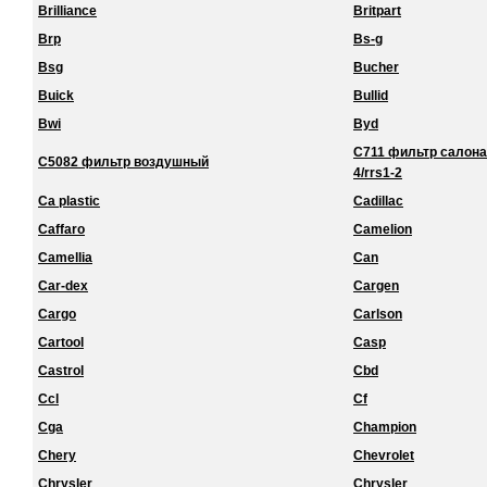
Brilliance
Britpart
Brp
Bs-g
Bsg
Bucher
Buick
Bullid
Bwi
Byd
C711 фильтр салона 
C5082 фильтр воздушный
4/rrs1-2
Ca plastic
Cadillac
Caffaro
Camelion
Camellia
Can
Car-dex
Cargen
Cargo
Carlson
Cartool
Casp
Castrol
Cbd
Ccl
Cf
Cga
Champion
Chery
Chevrolet
Chrysler
Chrysler