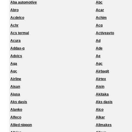
Aba automotive
Abc
Abro
Acar
Acdelco
Achim
Achr
Acq
Acs termal
Activeavto
Acura
Ad
Addax-q
Ade
Advics
Ae
Aga
Agc
Agc
Airbagit
Airline
Airtex
Aisan
Aisin
Ajusa
Akitaka
Aks dasis
Aks dasis
Alanko
Alco
Alfeco
Alkar
Allied nippon
Allmakes