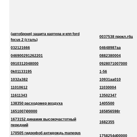
(автоброня) защита картера и кпп ford
0037538 прокл.гбц
focus 2 (сталь)
032121666
04648987aa
046900291262201
0882380004
0910312048000
0928071007000
0k01133195
1-56
1032a382
10931aa010
11010612
11030004
11611343
13502347
138350 расходомер воздуха
1405500
1651007j00000
165856598r
1673152 динамик высокочастотный
1682355
передний
170505 гидрофоб антидождь manequs
1758254d00000