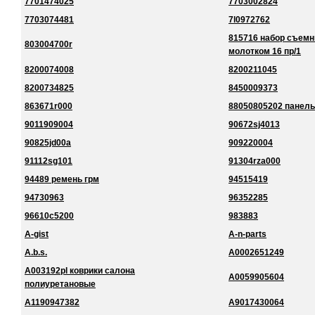
7701474025
7703002824
7703074481
7l0972762
815716 набор съемн
803004700r
молотком 16 пр/1
8200074008
8200211045
8200734825
8450009373
863671r000
88050805202 панель
9011909004
90672sj4013
90825jd00a
909220004
91112sg101
91304rza000
94489 ремень грм
94515419
94730963
96352285
96610c5200
983883
A-gist
A-n-parts
A.b.s.
A0002651249
A003192pl коврики салона
A0059905604
полиуретановые
A1190947382
A9017430064