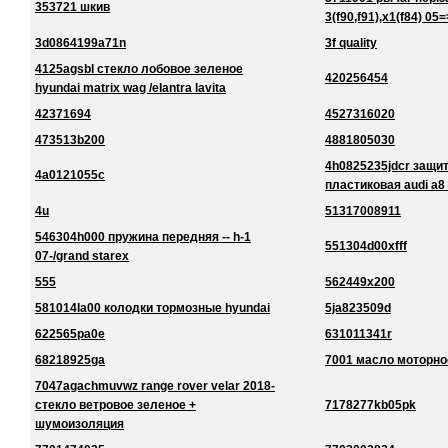
353721 шкив
3(f90,f91),x1(f84) 05=
3d0864199a71n
3f quality
4125agsbl стекло лобовое зеленое
420256454
hyundai matrix wag /elantra lavita
42371694
4527316020
473513b200
4881805030
4h0825235jdcr защи
4a0121055c
пластиковая audi a8
4u
51317008911
546304h000 пружина передняя -- h-1
551304d00xfff
07-/grand starex
555
562449x200
581014la00 колодки тормозные hyundai
5ja823509d
622565pa0e
631011341r
68218925ga
7001 масло моторно
7047agachmuvwz range rover velar 2018-
стекло ветровое зеленое +
7178277kb05pk
шумоизоляция