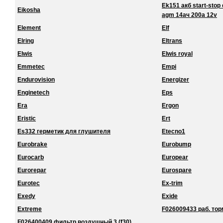
Ek151 акб start-stop 
Eikosha
agm 14ач 200a 12v
Element
Elf
Elring
Eltrans
Elwis
Elwis royal
Emmetec
Empi
Endurovision
Energizer
Enginetech
Eps
Era
Ergon
Eristic
Ert
Es332 герметик для глушителя
Etecno1
Eurobrake
Eurobump
Eurocarb
Europear
Eurorepar
Eurospare
Eurotec
Ex-trim
Exedy
Exide
Extreme
F026009433 раб. торм
F026400409 фильтр воздушный 3 (f30)