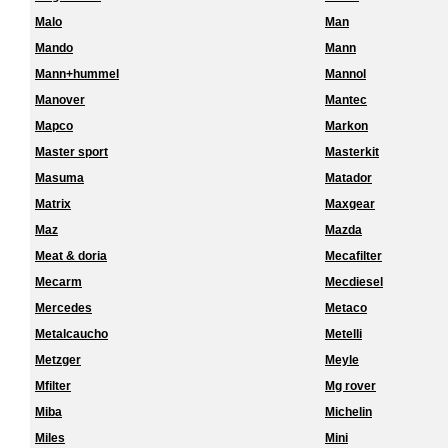
Malo
Man
Mando
Mann
Mann+hummel
Mannol
Manover
Mantec
Mapco
Markon
Master sport
Masterkit
Masuma
Matador
Matrix
Maxgear
Maz
Mazda
Meat & doria
Mecafilter
Mecarm
Mecdiesel
Mercedes
Metaco
Metalcaucho
Metelli
Metzger
Meyle
Mfilter
Mg rover
Miba
Michelin
Miles
Mini