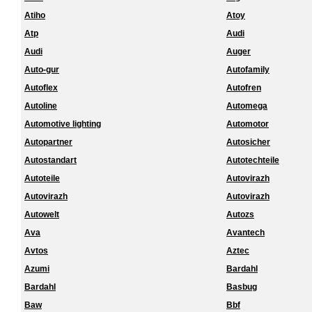
Atiho
Atoy
Atp
Audi
Audi
Auger
Auto-gur
Autofamily
Autoflex
Autofren
Autoline
Automega
Automotive lighting
Automotor
Autopartner
Autosicher
Autostandart
Autotechteile
Autoteile
Autovirazh
Autovirazh
Autovirazh
Autowelt
Autozs
Ava
Avantech
Avtos
Aztec
Azumi
Bardahl
Bardahl
Basbug
Baw
Bbf