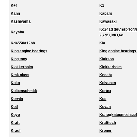
K+f
K1
Kann
Kapars
Kashiyama
Kawasaki
Kc241d фильтр топл
Kayaba
2,7d/3,0d/3,6d
Kd4550a12bb
Kia
King engine bearings
King engine bearings 
King tony
Klakson
Klokkerholm
Klokkerholm
Kmk glass
Knecht
Koito
Koivunen
Kolbenschmidt
Kortex
Korwin
Kos
Kotl
Kovan
Koyo
Koлoдkиtopmoзhыef
Kraft
Krafttech
Krauf
Kroner