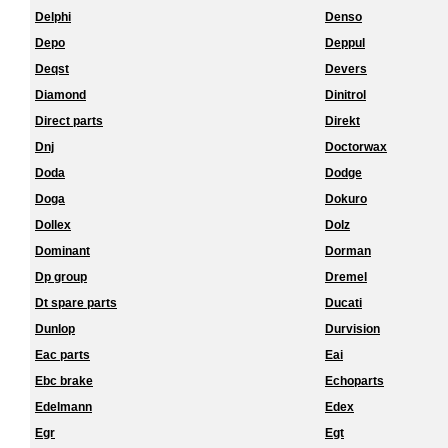
Delphi
Denso
Depo
Deppul
Deqst
Devers
Diamond
Dinitrol
Direct parts
Direkt
Dnj
Doctorwax
Doda
Dodge
Doga
Dokuro
Dollex
Dolz
Dominant
Dorman
Dp group
Dremel
Dt spare parts
Ducati
Dunlop
Durvision
Eac parts
Eai
Ebc brake
Echoparts
Edelmann
Edex
Egr
Egt