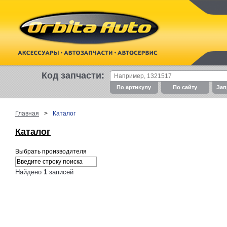
Код запчасти:
По артикулу
По cайту
Зап
Главная
>
Каталог
Каталог
Выбрать производителя
Найдено
1
записей