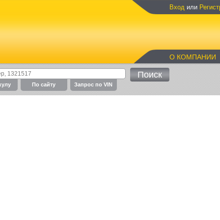
Вход
или
Регист
О КОМПАНИИ
кулу
По cайту
Запрос по VIN