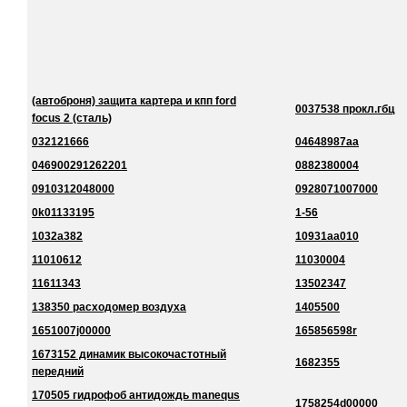
(автоброня) защита картера и кпп ford
0037538 прокл.гбц
focus 2 (сталь)
032121666
04648987aa
046900291262201
0882380004
0910312048000
0928071007000
0k01133195
1-56
1032a382
10931aa010
11010612
11030004
11611343
13502347
138350 расходомер воздуха
1405500
1651007j00000
165856598r
1673152 динамик высокочастотный
1682355
передний
170505 гидрофоб антидождь manequs
1758254d00000