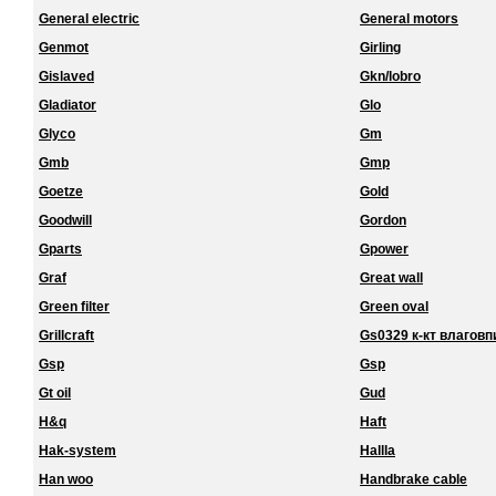
General electric
General motors
Genmot
Girling
Gislaved
Gkn/lobro
Gladiator
Glo
Glyco
Gm
Gmb
Gmp
Goetze
Gold
Goodwill
Gordon
Gparts
Gpower
Graf
Great wall
Green filter
Green oval
Grillcraft
Gs0329 к-кт влагов
Gsp
Gsp
Gt oil
Gud
H&q
Haft
Hak-system
Hallla
Han woo
Handbrake cable