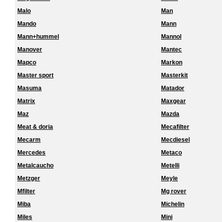
Malo
Man
Mando
Mann
Mann+hummel
Mannol
Manover
Mantec
Mapco
Markon
Master sport
Masterkit
Masuma
Matador
Matrix
Maxgear
Maz
Mazda
Meat & doria
Mecafilter
Mecarm
Mecdiesel
Mercedes
Metaco
Metalcaucho
Metelli
Metzger
Meyle
Mfilter
Mg rover
Miba
Michelin
Miles
Mini