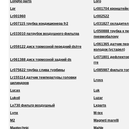
Longho parts
Loro
Lpr
Lr001704 кронштейн
Lr001960
Lr002522
Lr007115 трубка кондиционера fr2
Lr031827 охладител
Lr050888 трубка к 
Lr033010 патрубок воздушного фильтра
пневмобалону
Lr061365 датчик пе
Lr059122 диск тормозной передний ds/rre
колодок (устарел)
Lr071801 дефлектор
Lr061388 диск тормозной задний ds
rre
Lr075622 трубка слива турбины
Lr085987 фильтр то
Lr155114 датчик температуры головки
Lross
цилиндров
Lucas
Luk
Lukoil
Luzar
Lx730 фильтр воздушный
Lxparts
Lynx
M-tex
M2
Magneti marelli
Magtechnic
Mahle