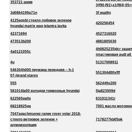
353721 шкив
3(f90,f91),x1(f84) 05=
3d0864199a71n
3f quality
4125agsbl стекло лобовое зеленое
420256454
hyundai matrix wag /elantra lavita
42371694
4527316020
473513b200
4881805030
4h0825235jdcr защи
4a0121055c
пластиковая audi a8
4u
51317008911
546304h000 пружина передняя -- h-1
551304d00xfff
07-/grand starex
555
562449x200
581014la00 колодки тормозные hyundai
5ja823509d
622565pa0e
631011341r
68218925ga
7001 масло моторно
7047agachmuvwz range rover velar 2018-
стекло ветровое зеленое +
7178277kb05pk
шумоизоляция