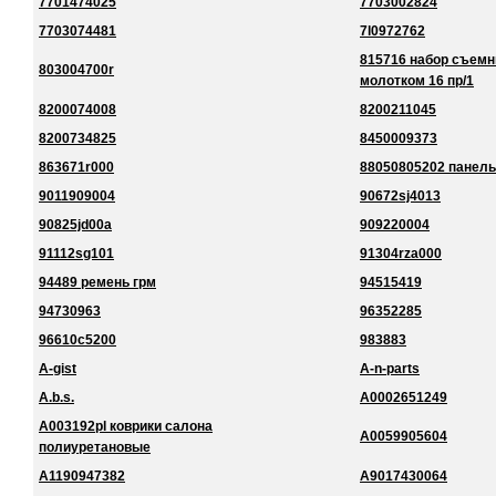
7701474025
7703002824
7703074481
7l0972762
815716 набор съемн
803004700r
молотком 16 пр/1
8200074008
8200211045
8200734825
8450009373
863671r000
88050805202 панель
9011909004
90672sj4013
90825jd00a
909220004
91112sg101
91304rza000
94489 ремень грм
94515419
94730963
96352285
96610c5200
983883
A-gist
A-n-parts
A.b.s.
A0002651249
A003192pl коврики салона
A0059905604
полиуретановые
A1190947382
A9017430064