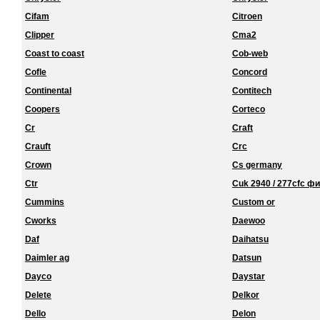
Cifam
Citroen
Clipper
Cma2
Coast to coast
Cob-web
Cofle
Concord
Continental
Contitech
Coopers
Corteco
Cr
Craft
Crauft
Crc
Crown
Cs germany
Ctr
Cuk 2940 / 277cfc ф
Cummins
Custom or
Cworks
Daewoo
Daf
Daihatsu
Daimler ag
Datsun
Dayco
Daystar
Delete
Delkor
Dello
Delon