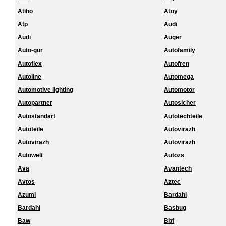
Atiho
Atoy
Atp
Audi
Audi
Auger
Auto-gur
Autofamily
Autoflex
Autofren
Autoline
Automega
Automotive lighting
Automotor
Autopartner
Autosicher
Autostandart
Autotechteile
Autoteile
Autovirazh
Autovirazh
Autovirazh
Autowelt
Autozs
Ava
Avantech
Avtos
Aztec
Azumi
Bardahl
Bardahl
Basbug
Baw
Bbf