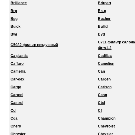
Brilliance
Britpart
Brp
Bs-g
Bsg
Bucher
Buick
Bullid
Bwi
Byd
C711 фильтр салона 
C5082 фильтр воздушный
4/rrs1-2
Ca plastic
Cadillac
Caffaro
Camelion
Camellia
Can
Car-dex
Cargen
Cargo
Carlson
Cartool
Casp
Castrol
Cbd
Ccl
Cf
Cga
Champion
Chery
Chevrolet
Chrysler
Chrysler