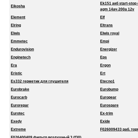
Ek151 акб start-stop 
Eikosha
agm 14ач 200a 12v
Element
Elf
Elring
Eltrans
Elwis
Elwis royal
Emmetec
Empi
Endurovision
Energizer
Enginetech
Eps
Era
Ergon
Eristic
Ert
Es332 герметик для глушителя
Etecno1
Eurobrake
Eurobump
Eurocarb
Europear
Eurorepar
Eurospare
Eurotec
Ex-trim
Exedy
Exide
Extreme
F026009433 раб. торм
F026400409 фильтр воздушный 3 (f30)