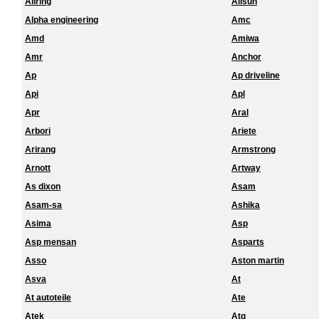
Allring
Allsun
Alpha engineering
Amc
Amd
Amiwa
Amr
Anchor
Ap
Ap driveline
Api
Apl
Apr
Aral
Arbori
Ariete
Arirang
Armstrong
Arnott
Artway
As dixon
Asam
Asam-sa
Ashika
Asima
Asp
Asp mensan
Asparts
Asso
Aston martin
Asva
At
At autoteile
Ate
Atek
Atg