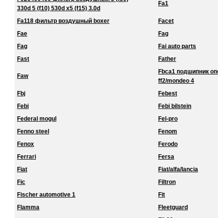
Fa1
330d 5 (f10) 530d x5 (f15) 3.0d
Fa118 фильтр воздушный boxer
Facet
Fae
Fag
Fag
Fai auto parts
Fast
Father
Fbca1 подшипник о
Faw
ff2/mondeo 4
Fbj
Febest
Febi
Febi bilstein
Federal mogul
Fel-pro
Fenno steel
Fenom
Fenox
Ferodo
Ferrari
Fersa
Fiat
Fiat/alfa/lancia
Fic
Filtron
Fischer automotive 1
Fit
Flamma
Fleetguard