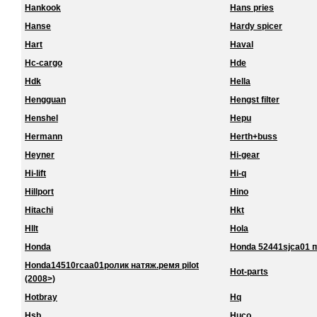
Hankook
Hans pries
Hanse
Hardy spicer
Hart
Haval
Hc-cargo
Hde
Hdk
Hella
Hengguan
Hengst filter
Henshel
Hepu
Hermann
Herth+buss
Heyner
Hi-gear
Hi-lift
Hi-q
Hillport
Hino
Hitachi
Hkt
Hllt
Hola
Honda
Honda 52441sjca01 
Honda14510rcaa01ролик натяж.ремя pilot
Hot-parts
(2008>)
Hotbray
Hq
Hsb
Huco