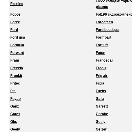
Flk22 колодки торм
Flexline
picanto
Fobos
Fol196 гидрокомпенс
Force
Forcetech
Ford
Ford boutique
Ford usa
Formpart
Formula
Fortluft
Forward
Foton
Fram
Francecar
Freccia
Free-z
Frenkit
Frig air
Fritec
Frixa
Fte
Fuchs
Fuyao
Galia
Ganz
Garrett
Gates
Gbrake
Gbs
Geely
Geely
Gelzer