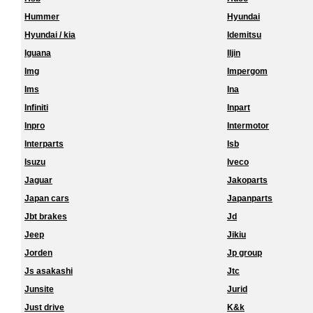
Hummer
Hyundai
Hyundai / kia
Idemitsu
Iguana
Iljin
Img
Impergom
Ims
Ina
Infiniti
Inpart
Inpro
Intermotor
Interparts
Isb
Isuzu
Iveco
Jaguar
Jakoparts
Japan cars
Japanparts
Jbt brakes
Jd
Jeep
Jikiu
Jorden
Jp group
Js asakashi
Jtc
Junsite
Jurid
Just drive
K&k