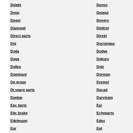
Delphi
Denso
Depo
Deppul
Deqst
Devers
Diamond
Dinitrol
Direct parts
Direkt
Dnj
Doctorwax
Doda
Dodge
Doga
Dokuro
Dollex
Dolz
Dominant
Dorman
Dp group
Dremel
Dt spare parts
Ducati
Dunlop
Durvision
Eac parts
Eai
Ebc brake
Echoparts
Edelmann
Edex
Egr
Egt