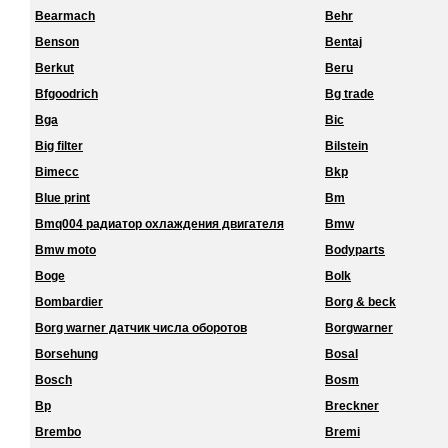
Bearmach
Behr
Benson
Bentaj
Berkut
Beru
Bfgoodrich
Bg trade
Bga
Bic
Big filter
Bilstein
Bimecc
Bkp
Blue print
Bm
Bmq004 радиатор охлаждения двигателя
Bmw
Bmw moto
Bodyparts
Boge
Bolk
Bombardier
Borg & beck
Borg warner датчик числа оборотов
Borgwarner
Borsehung
Bosal
Bosch
Bosm
Bp
Breckner
Brembo
Bremi