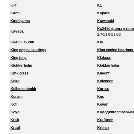
K+f
K1
Kann
Kapars
Kashiyama
Kawasaki
Kc241d фильтр топл
Kayaba
2,7d/3,0d/3,6d
Kd4550a12bb
Kia
King engine bearings
King engine bearings 
King tony
Klakson
Klokkerholm
Klokkerholm
Kmk glass
Knecht
Koito
Koivunen
Kolbenschmidt
Kortex
Korwin
Kos
Kotl
Kovan
Koyo
Koлoдkиtopmoзhыef
Kraft
Krafttech
Krauf
Kroner