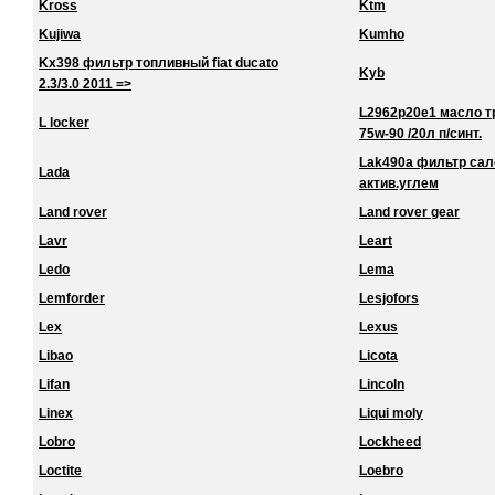
Kross
Ktm
Kujiwa
Kumho
Kx398 фильтр топливный fiat ducato
Kyb
2.3/3.0 2011 =>
L2962p20e1 масло тра
L locker
75w-90 /20л п/синт.
Lak490a фильтр сало
Lada
актив.углем
Land rover
Land rover gear
Lavr
Leart
Ledo
Lema
Lemforder
Lesjofors
Lex
Lexus
Libao
Licota
Lifan
Lincoln
Linex
Liqui moly
Lobro
Lockheed
Loctite
Loebro