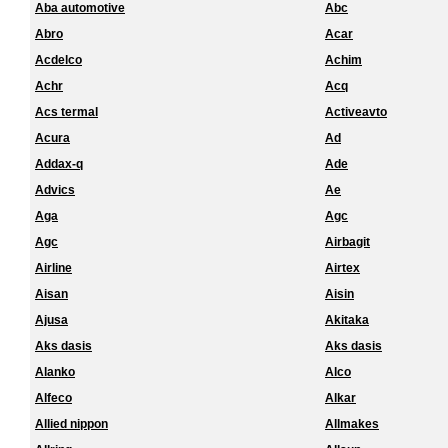
Aba automotive
Abc
Abro
Acar
Acdelco
Achim
Achr
Acq
Acs termal
Activeavto
Acura
Ad
Addax-q
Ade
Advics
Ae
Aga
Agc
Agc
Airbagit
Airline
Airtex
Aisan
Aisin
Ajusa
Akitaka
Aks dasis
Aks dasis
Alanko
Alco
Alfeco
Alkar
Allied nippon
Allmakes