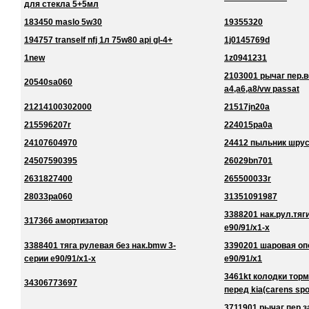
для стекла 5+5мл
183450 maslo 5w30
19355320
194757 tranself nfj 1л 75w80 api gl-4+
1j0145769d
1new
1z0941231
2103001 рычаг пер.в
20540sa060
a4,a6,a8/vw passat
21214100302000
21517jn20a
215596207r
224015pa0a
24107604970
24412 пыльник шру
24507590395
26029bn701
2631827400
265500033r
28033pa060
31351091987
3388201 нак.рул.тяг
317366 амортизатор
e90/91/x1-x
3388401 тяга рулевая без нак.bmw 3-
3390201 шаровая оп
серии e90/91/x1-x
e90/91/x1
3461kt колодки торм
34306773697
перед kia(carens spo
3711901 рычаг пер.