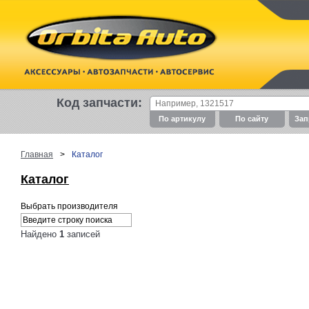
Код запчасти:
По артикулу
По cайту
Зап
Главная
>
Каталог
Каталог
Выбрать производителя
Найдено
1
записей