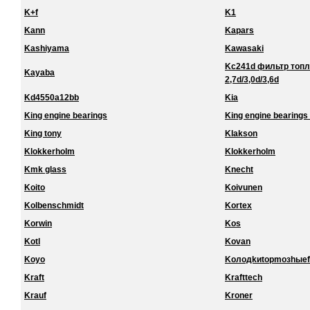
K+f
K1
Kann
Kapars
Kashiyama
Kawasaki
Kc241d фильтр топл
Kayaba
2,7d/3,0d/3,6d
Kd4550a12bb
Kia
King engine bearings
King engine bearings 
King tony
Klakson
Klokkerholm
Klokkerholm
Kmk glass
Knecht
Koito
Koivunen
Kolbenschmidt
Kortex
Korwin
Kos
Kotl
Kovan
Koyo
Koлoдkиtopmoзhыef
Kraft
Krafttech
Krauf
Kroner