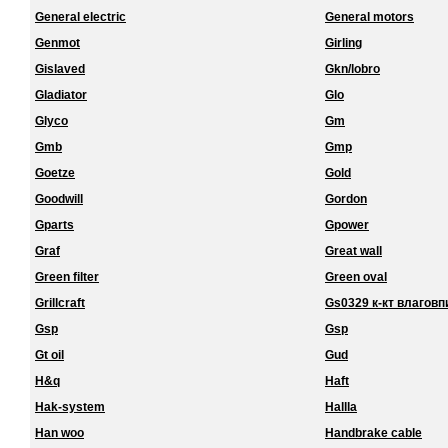
General electric
General motors
Genmot
Girling
Gislaved
Gkn/lobro
Gladiator
Glo
Glyco
Gm
Gmb
Gmp
Goetze
Gold
Goodwill
Gordon
Gparts
Gpower
Graf
Great wall
Green filter
Green oval
Grillcraft
Gs0329 к-кт влагов
Gsp
Gsp
Gt oil
Gud
H&q
Haft
Hak-system
Hallla
Han woo
Handbrake cable