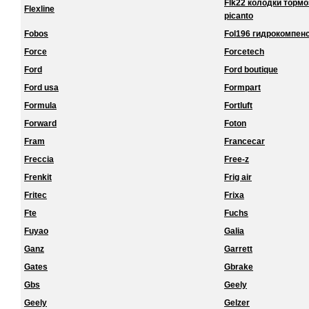
Flk22 колодки торм
Flexline
picanto
Fobos
Fol196 гидрокомпенс
Force
Forcetech
Ford
Ford boutique
Ford usa
Formpart
Formula
Fortluft
Forward
Foton
Fram
Francecar
Freccia
Free-z
Frenkit
Frig air
Fritec
Frixa
Fte
Fuchs
Fuyao
Galia
Ganz
Garrett
Gates
Gbrake
Gbs
Geely
Geely
Gelzer