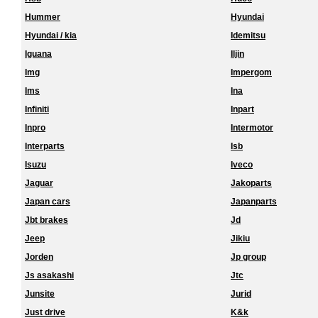
Hummer
Hyundai
Hyundai / kia
Idemitsu
Iguana
Iljin
Img
Impergom
Ims
Ina
Infiniti
Inpart
Inpro
Intermotor
Interparts
Isb
Isuzu
Iveco
Jaguar
Jakoparts
Japan cars
Japanparts
Jbt brakes
Jd
Jeep
Jikiu
Jorden
Jp group
Js asakashi
Jtc
Junsite
Jurid
Just drive
K&k