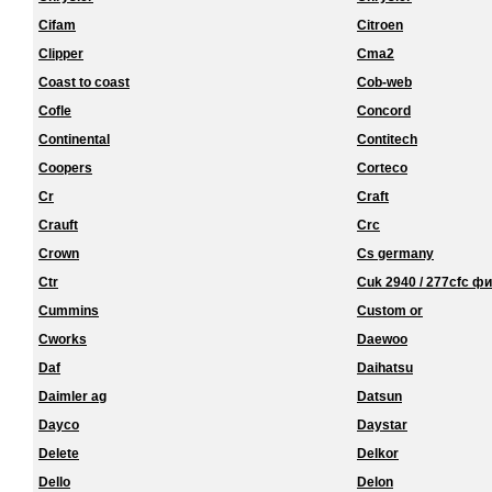
Cifam
Citroen
Clipper
Cma2
Coast to coast
Cob-web
Cofle
Concord
Continental
Contitech
Coopers
Corteco
Cr
Craft
Crauft
Crc
Crown
Cs germany
Ctr
Cuk 2940 / 277cfc ф
Cummins
Custom or
Cworks
Daewoo
Daf
Daihatsu
Daimler ag
Datsun
Dayco
Daystar
Delete
Delkor
Dello
Delon