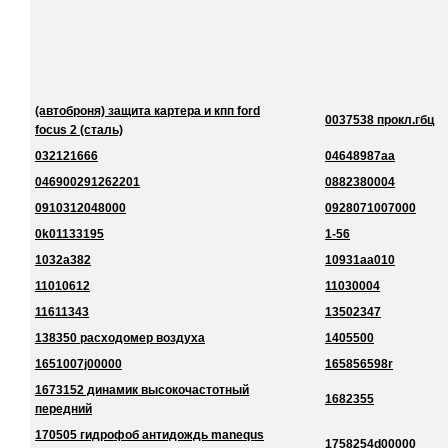
(автоброня) защита картера и кпп ford
0037538 прокл.гбц
focus 2 (сталь)
032121666
04648987aa
046900291262201
0882380004
0910312048000
0928071007000
0k01133195
1-56
1032a382
10931aa010
11010612
11030004
11611343
13502347
138350 расходомер воздуха
1405500
1651007j00000
165856598r
1673152 динамик высокочастотный
1682355
передний
170505 гидрофоб антидождь manequs
1758254d00000