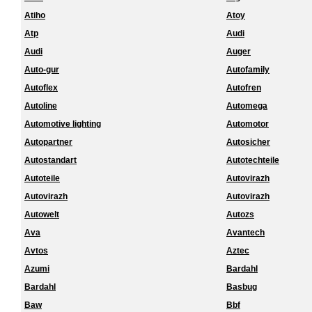
Atiho
Atoy
Atp
Audi
Audi
Auger
Auto-gur
Autofamily
Autoflex
Autofren
Autoline
Automega
Automotive lighting
Automotor
Autopartner
Autosicher
Autostandart
Autotechteile
Autoteile
Autovirazh
Autovirazh
Autovirazh
Autowelt
Autozs
Ava
Avantech
Avtos
Aztec
Azumi
Bardahl
Bardahl
Basbug
Baw
Bbf