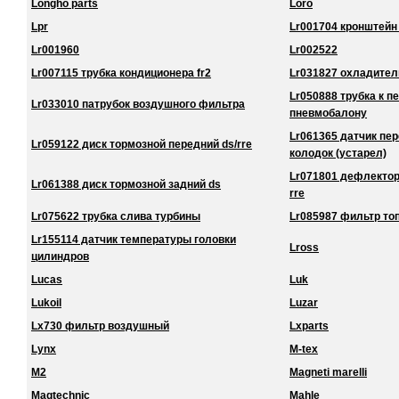
Longho parts
Loro
Lpr
Lr001704 кронштейн
Lr001960
Lr002522
Lr007115 трубка кондиционера fr2
Lr031827 охладител
Lr050888 трубка к 
Lr033010 патрубок воздушного фильтра
пневмобалону
Lr061365 датчик пе
Lr059122 диск тормозной передний ds/rre
колодок (устарел)
Lr071801 дефлектор
Lr061388 диск тормозной задний ds
rre
Lr075622 трубка слива турбины
Lr085987 фильтр то
Lr155114 датчик температуры головки
Lross
цилиндров
Lucas
Luk
Lukoil
Luzar
Lx730 фильтр воздушный
Lxparts
Lynx
M-tex
M2
Magneti marelli
Magtechnic
Mahle