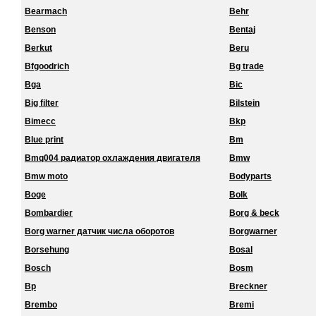
Bearmach
Behr
Benson
Bentaj
Berkut
Beru
Bfgoodrich
Bg trade
Bga
Bic
Big filter
Bilstein
Bimecc
Bkp
Blue print
Bm
Bmq004 радиатор охлаждения двигателя
Bmw
Bmw moto
Bodyparts
Boge
Bolk
Bombardier
Borg & beck
Borg warner датчик числа оборотов
Borgwarner
Borsehung
Bosal
Bosch
Bosm
Bp
Breckner
Brembo
Bremi