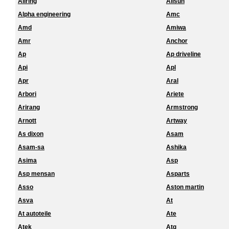
Allring
Allsun
Alpha engineering
Amc
Amd
Amiwa
Amr
Anchor
Ap
Ap driveline
Api
Apl
Apr
Aral
Arbori
Ariete
Arirang
Armstrong
Arnott
Artway
As dixon
Asam
Asam-sa
Ashika
Asima
Asp
Asp mensan
Asparts
Asso
Aston martin
Asva
At
At autoteile
Ate
Atek
Atg