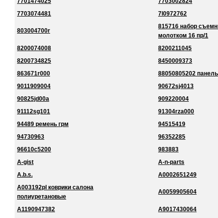
7701474025
7703002824
7703074481
7l0972762
815716 набор съемн
803004700r
молотком 16 пр/1
8200074008
8200211045
8200734825
8450009373
863671r000
88050805202 панель
9011909004
90672sj4013
90825jd00a
909220004
91112sg101
91304rza000
94489 ремень грм
94515419
94730963
96352285
96610c5200
983883
A-gist
A-n-parts
A.b.s.
A0002651249
A003192pl коврики салона
A0059905604
полиуретановые
A1190947382
A9017430064