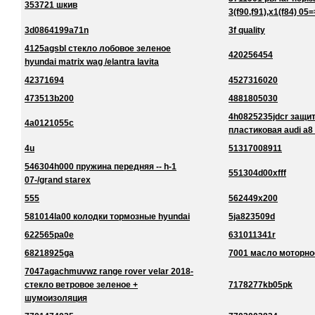
353721 шкив
3(f90,f91),x1(f84) 05=
3d0864199a71n
3f quality
4125agsbl стекло лобовое зеленое
420256454
hyundai matrix wag /elantra lavita
42371694
4527316020
473513b200
4881805030
4h0825235jdcr защи
4a0121055c
пластиковая audi a8
4u
51317008911
546304h000 пружина передняя -- h-1
551304d00xfff
07-/grand starex
555
562449x200
581014la00 колодки тормозные hyundai
5ja823509d
622565pa0e
631011341r
68218925ga
7001 масло моторно
7047agachmuvwz range rover velar 2018-
стекло ветровое зеленое +
7178277kb05pk
шумоизоляция