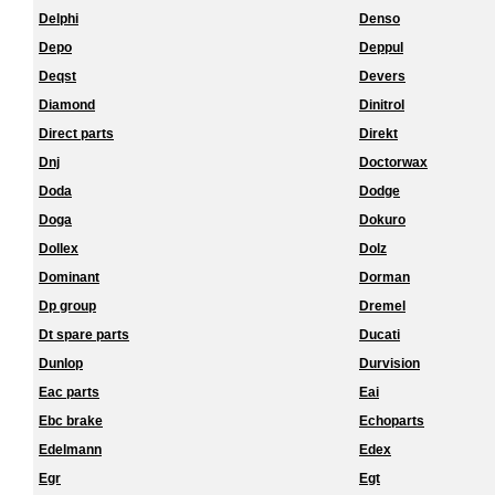
Delphi
Denso
Depo
Deppul
Deqst
Devers
Diamond
Dinitrol
Direct parts
Direkt
Dnj
Doctorwax
Doda
Dodge
Doga
Dokuro
Dollex
Dolz
Dominant
Dorman
Dp group
Dremel
Dt spare parts
Ducati
Dunlop
Durvision
Eac parts
Eai
Ebc brake
Echoparts
Edelmann
Edex
Egr
Egt