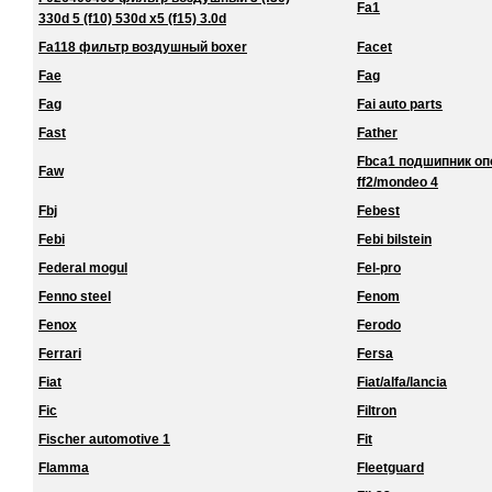
Fa1
330d 5 (f10) 530d x5 (f15) 3.0d
Fa118 фильтр воздушный boxer
Facet
Fae
Fag
Fag
Fai auto parts
Fast
Father
Fbca1 подшипник о
Faw
ff2/mondeo 4
Fbj
Febest
Febi
Febi bilstein
Federal mogul
Fel-pro
Fenno steel
Fenom
Fenox
Ferodo
Ferrari
Fersa
Fiat
Fiat/alfa/lancia
Fic
Filtron
Fischer automotive 1
Fit
Flamma
Fleetguard