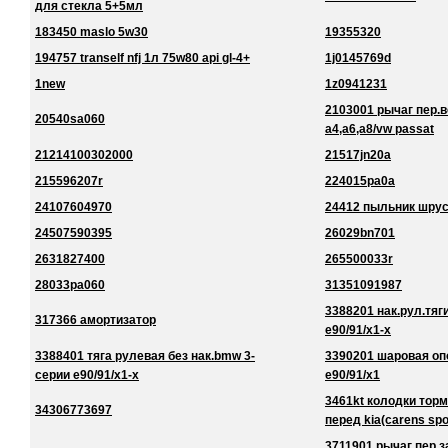
для стекла 5+5мл
183450 maslo 5w30
19355320
194757 tranself nfj 1л 75w80 api gl-4+
1j0145769d
1new
1z0941231
2103001 рычаг пер.в
20540sa060
a4,a6,a8/vw passat
21214100302000
21517jn20a
215596207r
224015pa0a
24107604970
24412 пыльник шру
24507590395
26029bn701
2631827400
265500033r
28033pa060
31351091987
3388201 нак.рул.тяг
317366 амортизатор
e90/91/x1-x
3388401 тяга рулевая без нак.bmw 3-
3390201 шаровая оп
серии e90/91/x1-x
e90/91/x1
3461kt колодки торм
34306773697
перед kia(carens spo
3711901 рычаг пер.