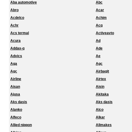
Aba automotive
Abc
Abro
Acar
Acdelco
Achim
Achr
Acq
Acs termal
Activeavto
Acura
Ad
Addax-q
Ade
Advics
Ae
Aga
Agc
Agc
Airbagit
Airline
Airtex
Aisan
Aisin
Ajusa
Akitaka
Aks dasis
Aks dasis
Alanko
Alco
Alfeco
Alkar
Allied nippon
Allmakes