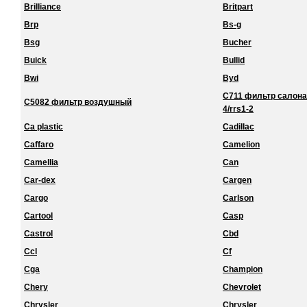
Brilliance
Britpart
Brp
Bs-g
Bsg
Bucher
Buick
Bullid
Bwi
Byd
C711 фильтр салона 
C5082 фильтр воздушный
4/rrs1-2
Ca plastic
Cadillac
Caffaro
Camelion
Camellia
Can
Car-dex
Cargen
Cargo
Carlson
Cartool
Casp
Castrol
Cbd
Ccl
Cf
Cga
Champion
Chery
Chevrolet
Chrysler
Chrysler