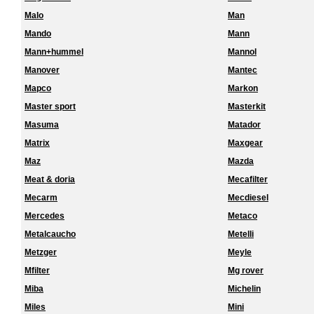
Malo
Man
Mando
Mann
Mann+hummel
Mannol
Manover
Mantec
Mapco
Markon
Master sport
Masterkit
Masuma
Matador
Matrix
Maxgear
Maz
Mazda
Meat & doria
Mecafilter
Mecarm
Mecdiesel
Mercedes
Metaco
Metalcaucho
Metelli
Metzger
Meyle
Mfilter
Mg rover
Miba
Michelin
Miles
Mini