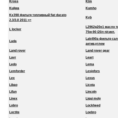
Kross
Ktm
Kujiwa
Kumho
Kx398 фильтр топливный fiat ducato
Kyb
2.3/3.0 2011 =>
L2962p20e1 масло тра
L locker
75w-90 /20л п/синт.
Lak490a фильтр сало
Lada
актив.углем
Land rover
Land rover gear
Lavr
Leart
Ledo
Lema
Lemforder
Lesjofors
Lex
Lexus
Libao
Licota
Lifan
Lincoln
Linex
Liqui moly
Lobro
Lockheed
Loctite
Loebro