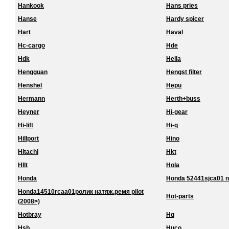
Hankook
Hans pries
Hanse
Hardy spicer
Hart
Haval
Hc-cargo
Hde
Hdk
Hella
Hengguan
Hengst filter
Henshel
Hepu
Hermann
Herth+buss
Heyner
Hi-gear
Hi-lift
Hi-q
Hillport
Hino
Hitachi
Hkt
Hllt
Hola
Honda
Honda 52441sjca01 
Honda14510rcaa01ролик натяж.ремя pilot
Hot-parts
(2008>)
Hotbray
Hq
Hsb
Huco