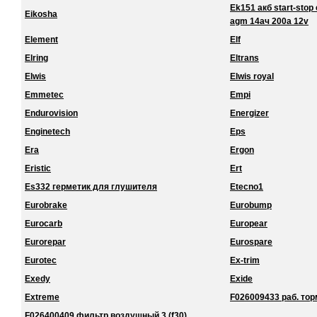
Ek151 акб start-stop 
Eikosha
agm 14ач 200a 12v
Element
Elf
Elring
Eltrans
Elwis
Elwis royal
Emmetec
Empi
Endurovision
Energizer
Enginetech
Eps
Era
Ergon
Eristic
Ert
Es332 герметик для глушителя
Etecno1
Eurobrake
Eurobump
Eurocarb
Europear
Eurorepar
Eurospare
Eurotec
Ex-trim
Exedy
Exide
Extreme
F026009433 раб. торм
F026400409 фильтр воздушный 3 (f30)