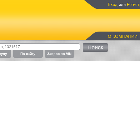
Вход
или
Регист
О КОМПАНИИ
кулу
По cайту
Запрос по VIN