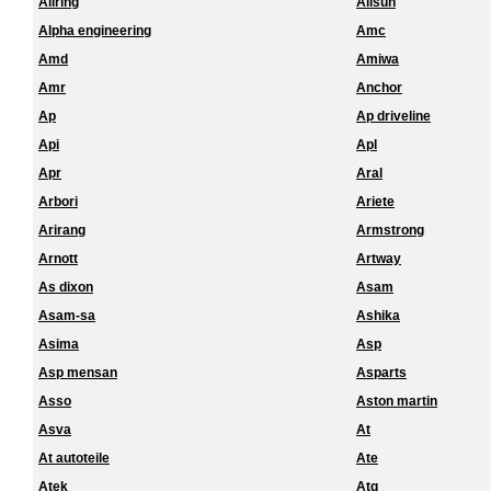
Allring
Allsun
Alpha engineering
Amc
Amd
Amiwa
Amr
Anchor
Ap
Ap driveline
Api
Apl
Apr
Aral
Arbori
Ariete
Arirang
Armstrong
Arnott
Artway
As dixon
Asam
Asam-sa
Ashika
Asima
Asp
Asp mensan
Asparts
Asso
Aston martin
Asva
At
At autoteile
Ate
Atek
Atg