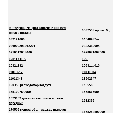
(автоброня) защита картера и кпп ford
0037538 прокл.гбц
focus 2 (сталь)
032121666
04648987aa
046900291262201
0882380004
0910312048000
0928071007000
0k01133195
1-56
1032a382
10931aa010
11010612
11030004
11611343
13502347
138350 расходомер воздуха
1405500
1651007j00000
165856598r
1673152 динамик высокочастотный
1682355
передний
170505 гидрофоб антидождь manequs
1758254d00000