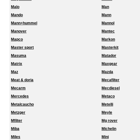
Malo
Man
Mando
Mann
Mann+hummel
Mannol
Manover
Mantec
Mapco
Markon
Master sport
Masterkit
Masuma
Matador
Matrix
Maxgear
Maz
Mazda
Meat & doria
Mecafilter
Mecarm
Mecdiesel
Mercedes
Metaco
Metalcaucho
Metelli
Metzger
Meyle
Mfilter
Mg rover
Miba
Michelin
Miles
Mini