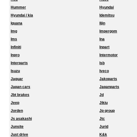
Hummer
Hyundai
Hyundai / kia
Idemitsu
Iguana
Iljin
Img
Impergom
Ims
Ina
Infiniti
Inpart
Inpro
Intermotor
Interparts
Isb
Isuzu
Iveco
Jaguar
Jakoparts
Japan cars
Japanparts
Jbt brakes
Jd
Jeep
Jikiu
Jorden
Jp group
Js asakashi
Jtc
Junsite
Jurid
Just drive
K&k