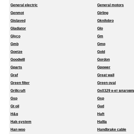
General electric
General motors
Genmot
Girling
Gislaved
Gkn/lobro
Gladiator
Glo
Glyco
Gm
Gmb
Gmp
Goetze
Gold
Goodwill
Gordon
Gparts
Gpower
Graf
Great wall
Green filter
Green oval
Grillcraft
Gs0329 к-кт влагов
Gsp
Gsp
Gt oil
Gud
H&q
Haft
Hak-system
Hallla
Han woo
Handbrake cable