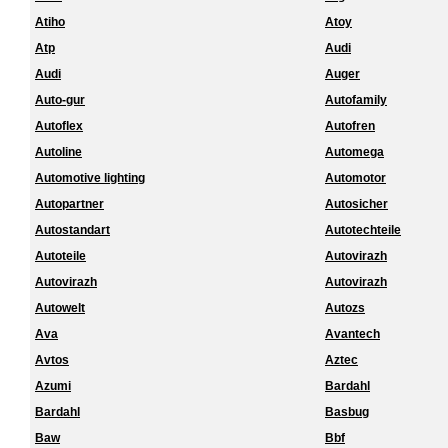
Atiho
Atoy
Atp
Audi
Audi
Auger
Auto-gur
Autofamily
Autoflex
Autofren
Autoline
Automega
Automotive lighting
Automotor
Autopartner
Autosicher
Autostandart
Autotechteile
Autoteile
Autovirazh
Autovirazh
Autovirazh
Autowelt
Autozs
Ava
Avantech
Avtos
Aztec
Azumi
Bardahl
Bardahl
Basbug
Baw
Bbf