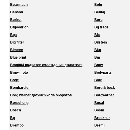
Bearmach
Behr
Benson
Bentaj
Berkut
Beru
Bfgoodrich
Bg trade
Bga
Bic
Big filter
Bilstein
Bimecc
Bkp
Blue print
Bm
Bmq004 радиатор охлаждения двигателя
Bmw
Bmw moto
Bodyparts
Boge
Bolk
Bombardier
Borg & beck
Borg warner датчик числа оборотов
Borgwarner
Borsehung
Bosal
Bosch
Bosm
Bp
Breckner
Brembo
Bremi