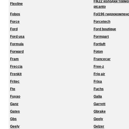
Flk22 колодки торм
Flexline
picanto
Fobos
Fol196 гидрокомпенс
Force
Forcetech
Ford
Ford boutique
Ford usa
Formpart
Formula
Fortluft
Forward
Foton
Fram
Francecar
Freccia
Free-z
Frenkit
Frig air
Fritec
Frixa
Fte
Fuchs
Fuyao
Galia
Ganz
Garrett
Gates
Gbrake
Gbs
Geely
Geely
Gelzer