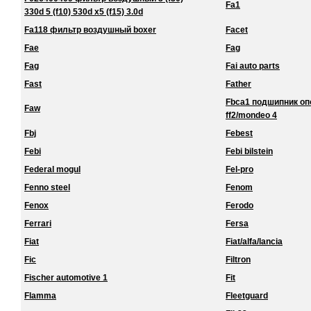
Fa1
330d 5 (f10) 530d x5 (f15) 3.0d
Fa118 фильтр воздушный boxer
Facet
Fae
Fag
Fag
Fai auto parts
Fast
Father
Fbca1 подшипник о
Faw
ff2/mondeo 4
Fbj
Febest
Febi
Febi bilstein
Federal mogul
Fel-pro
Fenno steel
Fenom
Fenox
Ferodo
Ferrari
Fersa
Fiat
Fiat/alfa/lancia
Fic
Filtron
Fischer automotive 1
Fit
Flamma
Fleetguard