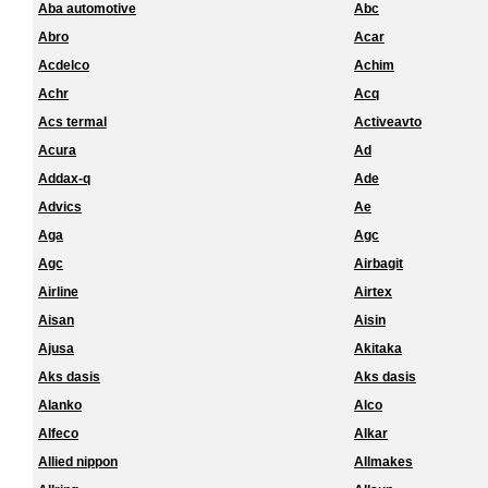
Aba automotive
Abc
Abro
Acar
Acdelco
Achim
Achr
Acq
Acs termal
Activeavto
Acura
Ad
Addax-q
Ade
Advics
Ae
Aga
Agc
Agc
Airbagit
Airline
Airtex
Aisan
Aisin
Ajusa
Akitaka
Aks dasis
Aks dasis
Alanko
Alco
Alfeco
Alkar
Allied nippon
Allmakes