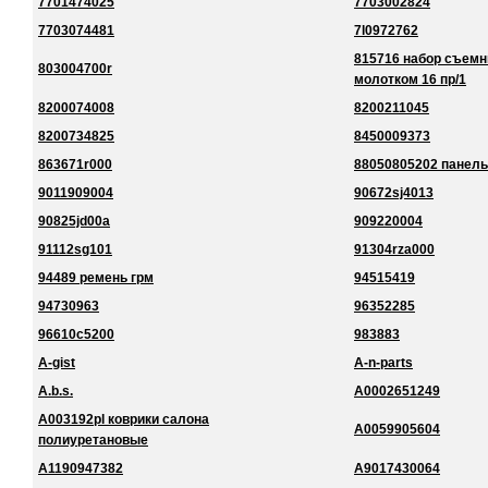
7701474025
7703002824
7703074481
7l0972762
815716 набор съемн
803004700r
молотком 16 пр/1
8200074008
8200211045
8200734825
8450009373
863671r000
88050805202 панель
9011909004
90672sj4013
90825jd00a
909220004
91112sg101
91304rza000
94489 ремень грм
94515419
94730963
96352285
96610c5200
983883
A-gist
A-n-parts
A.b.s.
A0002651249
A003192pl коврики салона
A0059905604
полиуретановые
A1190947382
A9017430064