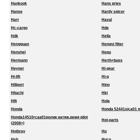
Hankook
Hans pries
Hanse
Hardy spicer
Hart
Haval
Hc-cargo
Hde
Hdk
Hella
Hengguan
Hengst filter
Henshel
Hepu
Hermann
Herth+buss
Heyner
Hi-gear
Hi-lift
Hi-q
Hillport
Hino
Hitachi
Hkt
Hllt
Hola
Honda
Honda 52441sjca01 
Honda14510rcaa01ролик натяж.ремя pilot
Hot-parts
(2008>)
Hotbray
Hq
Hsb
Huco