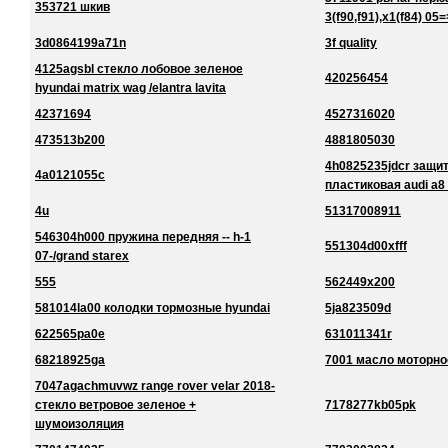
353721 шкив
3(f90,f91),x1(f84) 05=
3d0864199a71n
3f quality
4125agsbl стекло лобовое зеленое
420256454
hyundai matrix wag /elantra lavita
42371694
4527316020
473513b200
4881805030
4h0825235jdcr защи
4a0121055c
пластиковая audi a8
4u
51317008911
546304h000 пружина передняя -- h-1
551304d00xfff
07-/grand starex
555
562449x200
581014la00 колодки тормозные hyundai
5ja823509d
622565pa0e
631011341r
68218925ga
7001 масло моторно
7047agachmuvwz range rover velar 2018-
стекло ветровое зеленое +
7178277kb05pk
шумоизоляция