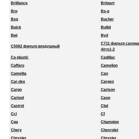
Brilliance
Britpart
Brp
Bs-g
Bsg
Bucher
Buick
Bullid
Bwi
Byd
C711 фильтр салона 
C5082 фильтр воздушный
4/rrs1-2
Ca plastic
Cadillac
Caffaro
Camelion
Camellia
Can
Car-dex
Cargen
Cargo
Carlson
Cartool
Casp
Castrol
Cbd
Ccl
Cf
Cga
Champion
Chery
Chevrolet
Chrysler
Chrysler