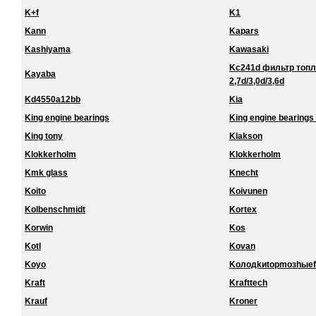
K+f
K1
Kann
Kapars
Kashiyama
Kawasaki
Kc241d фильтр топл
Kayaba
2,7d/3,0d/3,6d
Kd4550a12bb
Kia
King engine bearings
King engine bearings 
King tony
Klakson
Klokkerholm
Klokkerholm
Kmk glass
Knecht
Koito
Koivunen
Kolbenschmidt
Kortex
Korwin
Kos
Kotl
Kovan
Koyo
Koлoдkиtopmoзhыef
Kraft
Krafttech
Krauf
Kroner