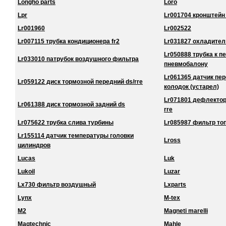
Longho parts
Loro
Lpr
Lr001704 кронштейн
Lr001960
Lr002522
Lr007115 трубка кондиционера fr2
Lr031827 охладител
Lr050888 трубка к 
Lr033010 патрубок воздушного фильтра
пневмобалону
Lr061365 датчик пе
Lr059122 диск тормозной передний ds/rre
колодок (устарел)
Lr071801 дефлектор
Lr061388 диск тормозной задний ds
rre
Lr075622 трубка слива турбины
Lr085987 фильтр то
Lr155114 датчик температуры головки
Lross
цилиндров
Lucas
Luk
Lukoil
Luzar
Lx730 фильтр воздушный
Lxparts
Lynx
M-tex
M2
Magneti marelli
Magtechnic
Mahle