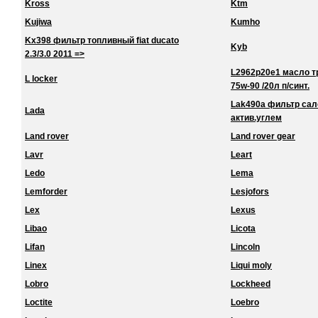
Kross
Ktm
Kujiwa
Kumho
Kx398 фильтр топливный fiat ducato
Kyb
2.3/3.0 2011 =>
L2962p20e1 масло тра
L locker
75w-90 /20л п/синт.
Lak490a фильтр сало
Lada
актив.углем
Land rover
Land rover gear
Lavr
Leart
Ledo
Lema
Lemforder
Lesjofors
Lex
Lexus
Libao
Licota
Lifan
Lincoln
Linex
Liqui moly
Lobro
Lockheed
Loctite
Loebro