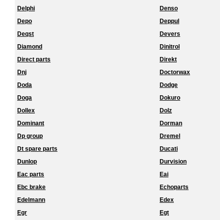
Delphi
Denso
Depo
Deppul
Deqst
Devers
Diamond
Dinitrol
Direct parts
Direkt
Dnj
Doctorwax
Doda
Dodge
Doga
Dokuro
Dollex
Dolz
Dominant
Dorman
Dp group
Dremel
Dt spare parts
Ducati
Dunlop
Durvision
Eac parts
Eai
Ebc brake
Echoparts
Edelmann
Edex
Egr
Egt