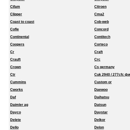
Cifam
Citroen
Clipper
Cma2
Coast to coast
Cob-web
Cofle
Concord
Continental
Contitech
Coopers
Corteco
Cr
Craft
Crauft
Crc
Crown
Cs germany
Ctr
Cuk 2940 / 277cfc ф
Cummins
Custom or
Cworks
Daewoo
Daf
Daihatsu
Daimler ag
Datsun
Dayco
Daystar
Delete
Delkor
Dello
Delon