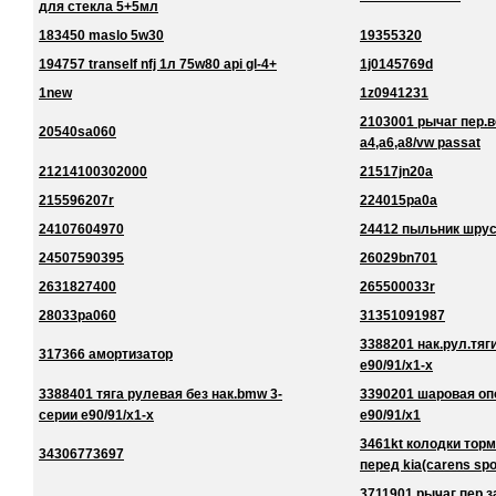
для стекла 5+5мл
183450 maslo 5w30
19355320
194757 tranself nfj 1л 75w80 api gl-4+
1j0145769d
1new
1z0941231
2103001 рычаг пер.в
20540sa060
a4,a6,a8/vw passat
21214100302000
21517jn20a
215596207r
224015pa0a
24107604970
24412 пыльник шру
24507590395
26029bn701
2631827400
265500033r
28033pa060
31351091987
3388201 нак.рул.тяг
317366 амортизатор
e90/91/x1-x
3388401 тяга рулевая без нак.bmw 3-
3390201 шаровая оп
серии e90/91/x1-x
e90/91/x1
3461kt колодки торм
34306773697
перед kia(carens spo
3711901 рычаг пер.