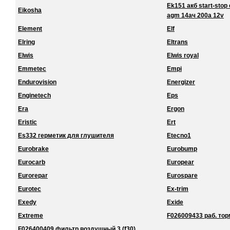
Ek151 акб start-stop 
Eikosha
agm 14ач 200a 12v
Element
Elf
Elring
Eltrans
Elwis
Elwis royal
Emmetec
Empi
Endurovision
Energizer
Enginetech
Eps
Era
Ergon
Eristic
Ert
Es332 герметик для глушителя
Etecno1
Eurobrake
Eurobump
Eurocarb
Europear
Eurorepar
Eurospare
Eurotec
Ex-trim
Exedy
Exide
Extreme
F026009433 раб. торм
F026400409 фильтр воздушный 3 (f30)