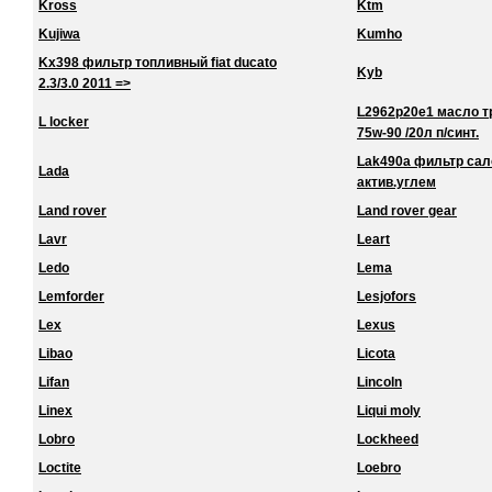
Kross
Ktm
Kujiwa
Kumho
Kx398 фильтр топливный fiat ducato
Kyb
2.3/3.0 2011 =>
L2962p20e1 масло тра
L locker
75w-90 /20л п/синт.
Lak490a фильтр сало
Lada
актив.углем
Land rover
Land rover gear
Lavr
Leart
Ledo
Lema
Lemforder
Lesjofors
Lex
Lexus
Libao
Licota
Lifan
Lincoln
Linex
Liqui moly
Lobro
Lockheed
Loctite
Loebro