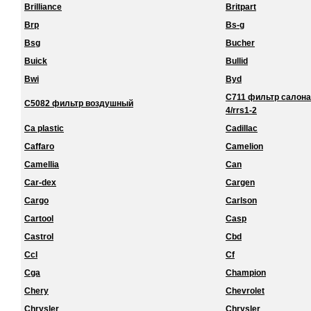
Brilliance
Britpart
Brp
Bs-g
Bsg
Bucher
Buick
Bullid
Bwi
Byd
C711 фильтр салона 
C5082 фильтр воздушный
4/rrs1-2
Ca plastic
Cadillac
Caffaro
Camelion
Camellia
Can
Car-dex
Cargen
Cargo
Carlson
Cartool
Casp
Castrol
Cbd
Ccl
Cf
Cga
Champion
Chery
Chevrolet
Chrysler
Chrysler