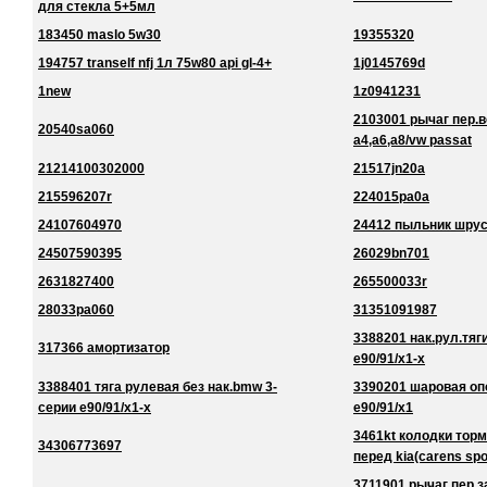
для стекла 5+5мл
183450 maslo 5w30
19355320
194757 tranself nfj 1л 75w80 api gl-4+
1j0145769d
1new
1z0941231
2103001 рычаг пер.в
20540sa060
a4,a6,a8/vw passat
21214100302000
21517jn20a
215596207r
224015pa0a
24107604970
24412 пыльник шру
24507590395
26029bn701
2631827400
265500033r
28033pa060
31351091987
3388201 нак.рул.тяг
317366 амортизатор
e90/91/x1-x
3388401 тяга рулевая без нак.bmw 3-
3390201 шаровая оп
серии e90/91/x1-x
e90/91/x1
3461kt колодки торм
34306773697
перед kia(carens spo
3711901 рычаг пер.