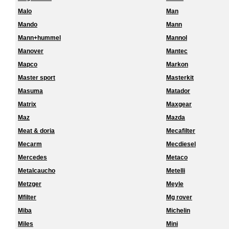
Malo
Man
Mando
Mann
Mann+hummel
Mannol
Manover
Mantec
Mapco
Markon
Master sport
Masterkit
Masuma
Matador
Matrix
Maxgear
Maz
Mazda
Meat & doria
Mecafilter
Mecarm
Mecdiesel
Mercedes
Metaco
Metalcaucho
Metelli
Metzger
Meyle
Mfilter
Mg rover
Miba
Michelin
Miles
Mini