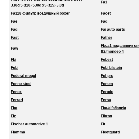
Fa1
330d 5 (f10) 530d x5 (f15) 3.0d
Fa118 фильтр воздушный boxer
Facet
Fae
Fag
Fag
Fai auto parts
Fast
Father
Fbca1 подшипник о
Faw
ff2/mondeo 4
Fbj
Febest
Febi
Febi bilstein
Federal mogul
Fel-pro
Fenno steel
Fenom
Fenox
Ferodo
Ferrari
Fersa
Fiat
Fiat/alfa/lancia
Fic
Filtron
Fischer automotive 1
Fit
Flamma
Fleetguard