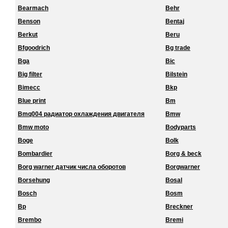
Bearmach
Behr
Benson
Bentaj
Berkut
Beru
Bfgoodrich
Bg trade
Bga
Bic
Big filter
Bilstein
Bimecc
Bkp
Blue print
Bm
Bmq004 радиатор охлаждения двигателя
Bmw
Bmw moto
Bodyparts
Boge
Bolk
Bombardier
Borg & beck
Borg warner датчик числа оборотов
Borgwarner
Borsehung
Bosal
Bosch
Bosm
Bp
Breckner
Brembo
Bremi