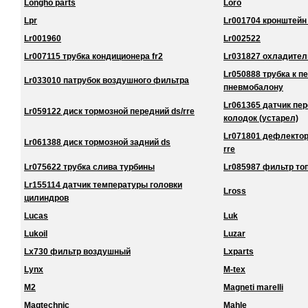
Longho parts
Loro
Lpr
Lr001704 кронштейн
Lr001960
Lr002522
Lr007115 трубка кондиционера fr2
Lr031827 охладител
Lr050888 трубка к 
Lr033010 патрубок воздушного фильтра
пневмобалону
Lr061365 датчик пе
Lr059122 диск тормозной передний ds/rre
колодок (устарел)
Lr071801 дефлектор
Lr061388 диск тормозной задний ds
rre
Lr075622 трубка слива турбины
Lr085987 фильтр то
Lr155114 датчик температуры головки
Lross
цилиндров
Lucas
Luk
Lukoil
Luzar
Lx730 фильтр воздушный
Lxparts
Lynx
M-tex
M2
Magneti marelli
Magtechnic
Mahle