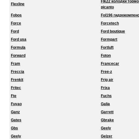
Flk22 колодки торм
Flexline
picanto
Fobos
Fol196 гидрокомпенс
Force
Forcetech
Ford
Ford boutique
Ford usa
Formpart
Formula
Fortluft
Forward
Foton
Fram
Francecar
Freccia
Free-z
Frenkit
Frig air
Fritec
Frixa
Fte
Fuchs
Fuyao
Galia
Ganz
Garrett
Gates
Gbrake
Gbs
Geely
Geely
Gelzer