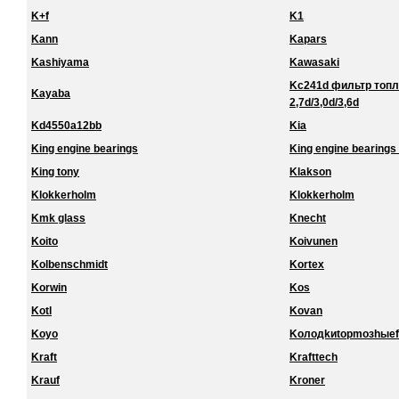
K+f
K1
Kann
Kapars
Kashiyama
Kawasaki
Kc241d фильтр топл
Kayaba
2,7d/3,0d/3,6d
Kd4550a12bb
Kia
King engine bearings
King engine bearings 
King tony
Klakson
Klokkerholm
Klokkerholm
Kmk glass
Knecht
Koito
Koivunen
Kolbenschmidt
Kortex
Korwin
Kos
Kotl
Kovan
Koyo
Koлoдkиtopmoзhыef
Kraft
Krafttech
Krauf
Kroner