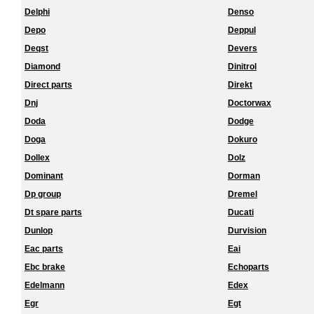
Delphi
Denso
Depo
Deppul
Deqst
Devers
Diamond
Dinitrol
Direct parts
Direkt
Dnj
Doctorwax
Doda
Dodge
Doga
Dokuro
Dollex
Dolz
Dominant
Dorman
Dp group
Dremel
Dt spare parts
Ducati
Dunlop
Durvision
Eac parts
Eai
Ebc brake
Echoparts
Edelmann
Edex
Egr
Egt