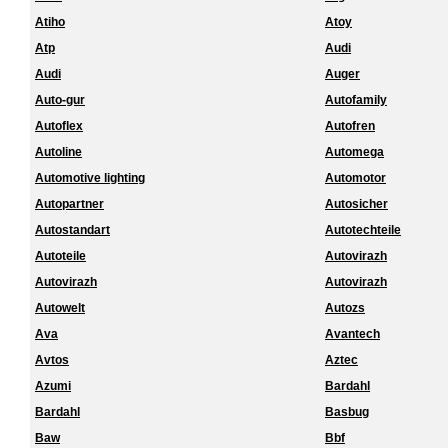
Atiho
Atoy
Atp
Audi
Audi
Auger
Auto-gur
Autofamily
Autoflex
Autofren
Autoline
Automega
Automotive lighting
Automotor
Autopartner
Autosicher
Autostandart
Autotechteile
Autoteile
Autovirazh
Autovirazh
Autovirazh
Autowelt
Autozs
Ava
Avantech
Avtos
Aztec
Azumi
Bardahl
Bardahl
Basbug
Baw
Bbf