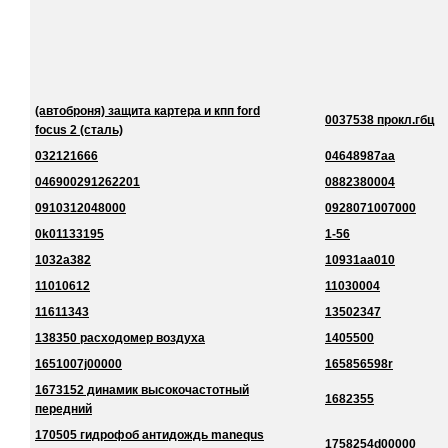
(автоброня) защита картера и кпп ford
0037538 прокл.гбц
focus 2 (сталь)
032121666
04648987aa
046900291262201
0882380004
0910312048000
0928071007000
0k01133195
1-56
1032a382
10931aa010
11010612
11030004
11611343
13502347
138350 расходомер воздуха
1405500
1651007j00000
165856598r
1673152 динамик высокочастотный
1682355
передний
170505 гидрофоб антидождь manequs
1758254d00000