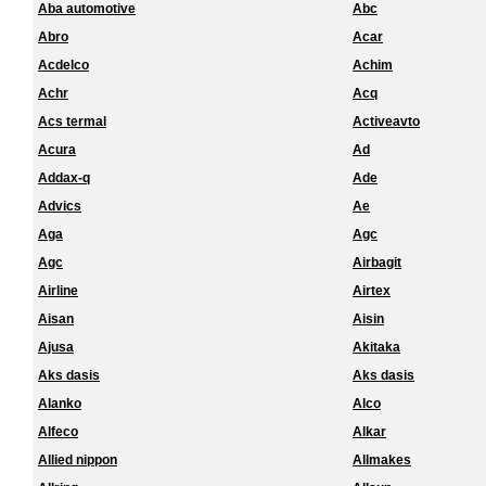
Aba automotive
Abc
Abro
Acar
Acdelco
Achim
Achr
Acq
Acs termal
Activeavto
Acura
Ad
Addax-q
Ade
Advics
Ae
Aga
Agc
Agc
Airbagit
Airline
Airtex
Aisan
Aisin
Ajusa
Akitaka
Aks dasis
Aks dasis
Alanko
Alco
Alfeco
Alkar
Allied nippon
Allmakes