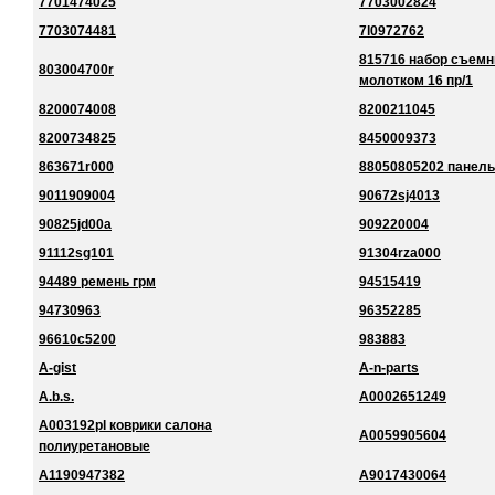
7701474025
7703002824
7703074481
7l0972762
815716 набор съемн
803004700r
молотком 16 пр/1
8200074008
8200211045
8200734825
8450009373
863671r000
88050805202 панель
9011909004
90672sj4013
90825jd00a
909220004
91112sg101
91304rza000
94489 ремень грм
94515419
94730963
96352285
96610c5200
983883
A-gist
A-n-parts
A.b.s.
A0002651249
A003192pl коврики салона
A0059905604
полиуретановые
A1190947382
A9017430064