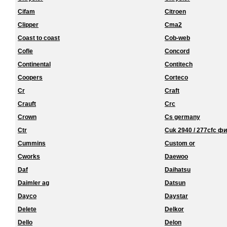
Cifam
Citroen
Clipper
Cma2
Coast to coast
Cob-web
Cofle
Concord
Continental
Contitech
Coopers
Corteco
Cr
Craft
Crauft
Crc
Crown
Cs germany
Ctr
Cuk 2940 / 277cfc ф
Cummins
Custom or
Cworks
Daewoo
Daf
Daihatsu
Daimler ag
Datsun
Dayco
Daystar
Delete
Delkor
Dello
Delon