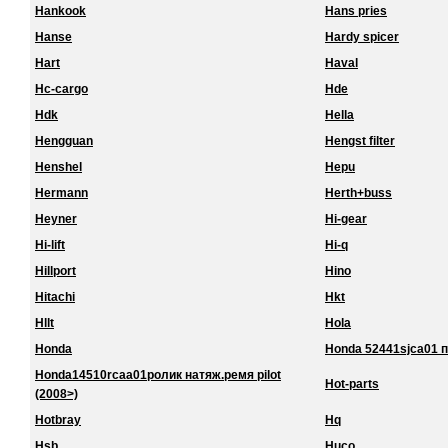
Hankook
Hans pries
Hanse
Hardy spicer
Hart
Haval
Hc-cargo
Hde
Hdk
Hella
Hengguan
Hengst filter
Henshel
Hepu
Hermann
Herth+buss
Heyner
Hi-gear
Hi-lift
Hi-q
Hillport
Hino
Hitachi
Hkt
Hllt
Hola
Honda
Honda 52441sjca01 
Honda14510rcaa01ролик натяж.ремя pilot
Hot-parts
(2008>)
Hotbray
Hq
Hsb
Huco