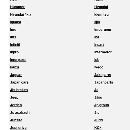
Hummer
Hyundai
Hyundai / kia
Idemitsu
Iguana
Iljin
Img
Impergom
Ims
Ina
Infiniti
Inpart
Inpro
Intermotor
Interparts
Isb
Isuzu
Iveco
Jaguar
Jakoparts
Japan cars
Japanparts
Jbt brakes
Jd
Jeep
Jikiu
Jorden
Jp group
Js asakashi
Jtc
Junsite
Jurid
Just drive
K&k