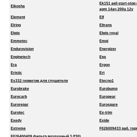
Ek151 акб start-stop 
Eikosha
agm 14ач 200a 12v
Element
Elf
Elring
Eltrans
Elwis
Elwis royal
Emmetec
Empi
Endurovision
Energizer
Enginetech
Eps
Era
Ergon
Eristic
Ert
Es332 герметик для глушителя
Etecno1
Eurobrake
Eurobump
Eurocarb
Europear
Eurorepar
Eurospare
Eurotec
Ex-trim
Exedy
Exide
Extreme
F026009433 раб. торм
F026400409 фильтр воздушный 3 (f30)