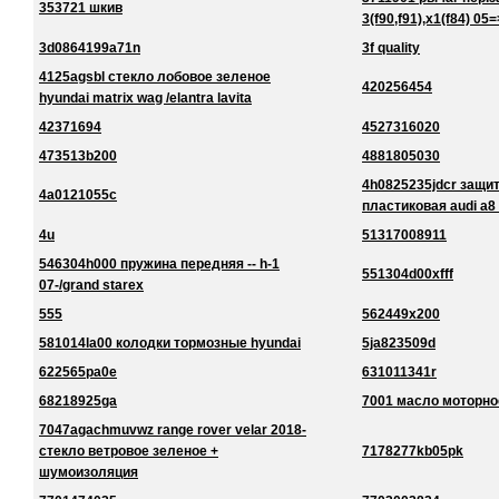
353721 шкив
3(f90,f91),x1(f84) 05=
3d0864199a71n
3f quality
4125agsbl стекло лобовое зеленое
420256454
hyundai matrix wag /elantra lavita
42371694
4527316020
473513b200
4881805030
4h0825235jdcr защи
4a0121055c
пластиковая audi a8
4u
51317008911
546304h000 пружина передняя -- h-1
551304d00xfff
07-/grand starex
555
562449x200
581014la00 колодки тормозные hyundai
5ja823509d
622565pa0e
631011341r
68218925ga
7001 масло моторно
7047agachmuvwz range rover velar 2018-
стекло ветровое зеленое +
7178277kb05pk
шумоизоляция