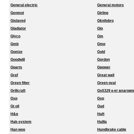
General electric
General motors
Genmot
Girling
Gislaved
Gkn/lobro
Gladiator
Glo
Glyco
Gm
Gmb
Gmp
Goetze
Gold
Goodwill
Gordon
Gparts
Gpower
Graf
Great wall
Green filter
Green oval
Grillcraft
Gs0329 к-кт влагов
Gsp
Gsp
Gt oil
Gud
H&q
Haft
Hak-system
Hallla
Han woo
Handbrake cable