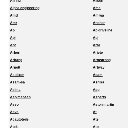
Allring
Allsun
Alpha engineering
Amc
Amd
Amiwa
Amr
Anchor
Ap
Ap driveline
Api
Apl
Apr
Aral
Arbori
Ariete
Arirang
Armstrong
Arnott
Artway
As dixon
Asam
Asam-sa
Ashika
Asima
Asp
Asp mensan
Asparts
Asso
Aston martin
Asva
At
At autoteile
Ate
Atek
Atg